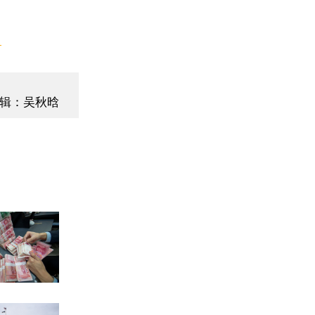
】
辑：吴秋晗