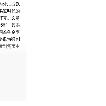
为外汇占款
渠道时代的
打算。文章
灌”，其实
调准备金率
被视为强刺
做到货币中