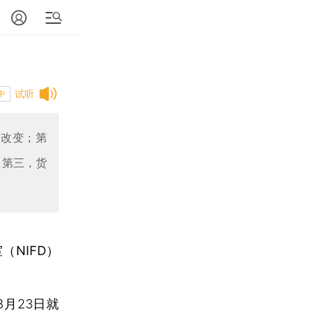
试听
中
未改变；第
；第三，货
NIFD）
月23日就