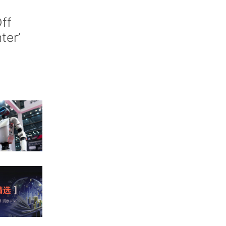
ff
nter’