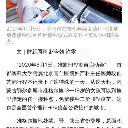
2021年11月9日，济南市在校七年级女孩HPV疫苗
免费接种项目首针接种仪式在章丘区妇幼保健院举
办。
文｜财新周刊 赵今朝 许雯
“2020年8月1日，准旗HPV疫苗启动会”——首
都医科大学附属北京同仁医院妇产科主任医师段仙
芝的行程本记录下了这特殊的一天。从这天起，内
蒙古鄂尔多斯市准格尔旗13—18岁的女孩可以到旗
里指定的任一接种点，免费接种二价HPV疫苗。这
也是全国首个推行HPV疫苗公费接种的城市。
准格尔旗地处蒙、晋、陕三省份交界，总面积