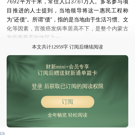
7692平方千米，常住人口37.61万人。多名参与项
目推进的人士提到，当地领导将这一惠民工程称
为“还债”。所谓“债”，指的是当地由于生活习惯、文
化等因素，宫颈癌发病率居高不下，是整个内蒙古
发病率最高的地区之一。
本文共计12959字 订阅后继续阅读
财新mini+会员专享
订阅后赠送财新通单篇卡
登录
后获取已订阅的阅读权限
订阅
全年畅览 轻松阅读