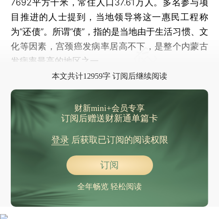
7692平方千米，常住人口37.61万人。多名参与项
目推进的人士提到，当地领导将这一惠民工程称
为“还债”。所谓“债”，指的是当地由于生活习惯、文
化等因素，宫颈癌发病率居高不下，是整个内蒙古
发病率最高的地区之一。
本文共计12959字 订阅后继续阅读
财新mini+会员专享
订阅后赠送财新通单篇卡
登录
后获取已订阅的阅读权限
订阅
全年畅览 轻松阅读