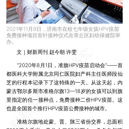
2021年11月9日，济南市在校七年级女孩HPV疫苗
免费接种项目首针接种仪式在章丘区妇幼保健院举
办。
文｜财新周刊 赵今朝 许雯
“2020年8月1日，准旗HPV疫苗启动会”——首
都医科大学附属北京同仁医院妇产科主任医师段仙
芝的行程本记录下了这特殊的一天。从这天起，内
蒙古鄂尔多斯市准格尔旗13—18岁的女孩可以到旗
里指定的任一接种点，免费接种二价HPV疫苗。这
也是全国首个推行HPV疫苗公费接种的城市。
准格尔旗地处蒙、晋、陕三省份交界，总面积