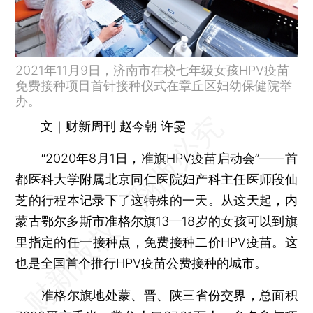
2021年11月9日，济南市在校七年级女孩HPV疫苗
免费接种项目首针接种仪式在章丘区妇幼保健院举
办。
文｜财新周刊 赵今朝 许雯
“2020年8月1日，准旗HPV疫苗启动会”——首
都医科大学附属北京同仁医院妇产科主任医师段仙
芝的行程本记录下了这特殊的一天。从这天起，内
蒙古鄂尔多斯市准格尔旗13—18岁的女孩可以到旗
里指定的任一接种点，免费接种二价HPV疫苗。这
也是全国首个推行HPV疫苗公费接种的城市。
准格尔旗地处蒙、晋、陕三省份交界，总面积