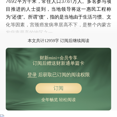
7692平方千米，常住人口37.61万人。多名参与项
目推进的人士提到，当地领导将这一惠民工程称
为“还债”。所谓“债”，指的是当地由于生活习惯、文
化等因素，宫颈癌发病率居高不下，是整个内蒙古
发病率最高的地区之一。
本文共计12959字 订阅后继续阅读
财新mini+会员专享
订阅后赠送财新通单篇卡
登录
后获取已订阅的阅读权限
订阅
全年畅览 轻松阅读