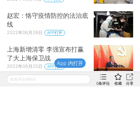
赵宏：恪守疫情防控的法治底
线
2022年06月28日
APP打开
上海新增清零 李强宣布打赢
了大上海保卫战
App 内打开
2022年06月25日
APP打开
发表评论得积分
研究：泰国或现新冠猫传人事
0
条评论
收藏
分享
件 无公卫指导意义
2022年07月01日
APP打开
财新网所刊载内容之知识产权为财新传媒及/或相关权利人
专属所有或持有。未经许可，禁止进行转载、摘编、复制及
建立镜像等任何使用。