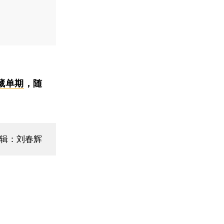
藏单期
，随
辑：刘春辉