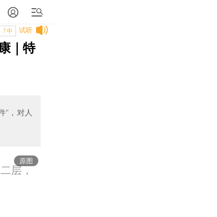
试听
T中
康｜特
件”，对人
原图
楼二层，