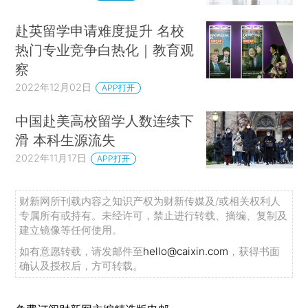
赴英留学申请难度提升 名校
热门专业竞争白热化｜教育观
察
2022年12月02日
APP打开
中国赴美高校留学人数连续下
滑 本科生源流失
2022年11月17日
APP打开
财新网所刊载内容之知识产权为财新传媒及/或相关权利人
专属所有或持有。未经许可，禁止进行转载、摘编、复制及
建立镜像等任何使用。
如有意愿转载，请发邮件至
hello@caixin.com
，获得书面
确认及授权后，方可转载。