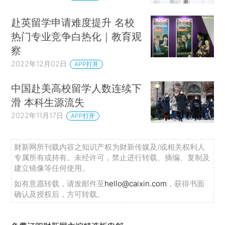
赴英留学申请难度提升 名校
热门专业竞争白热化｜教育观
察
2022年12月02日
APP打开
中国赴美高校留学人数连续下
滑 本科生源流失
2022年11月17日
APP打开
财新网所刊载内容之知识产权为财新传媒及/或相关权利人
专属所有或持有。未经许可，禁止进行转载、摘编、复制及
建立镜像等任何使用。
如有意愿转载，请发邮件至
hello@caixin.com
，获得书面
确认及授权后，方可转载。