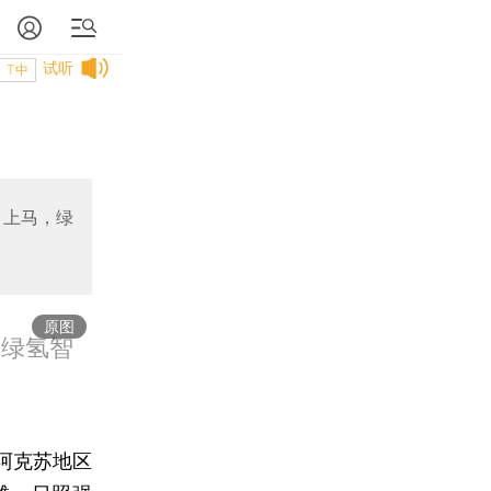
试听
T中
目上马，绿
原图
伏绿氢智
阿克苏地区