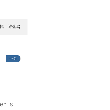
】
辑：许金玲
+关注
en Is