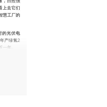
滩，日照强
看上去它们
智慧工厂的
时的光伏电
年产绿氢2
近一年。