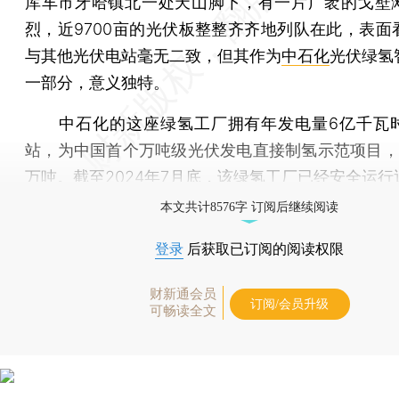
库车市牙哈镇北一处天山脚下，有一片广袤的戈壁
烈，近9700亩的光伏板整整齐齐地列队在此，表面
与其他光伏电站毫无二致，但其作为
中石化
光伏绿氢
一部分，意义独特。
中石化的这座绿氢工厂拥有年发电量6亿千瓦
站，为中国首个万吨级光伏发电直接制氢示范项目，
万吨。截至2024年7月底，该绿氢工厂已经安全运行
本文共计8576字 订阅后继续阅读
登录
后获取已订阅的阅读权限
财新通会员
订阅/会员升级
可畅读全文