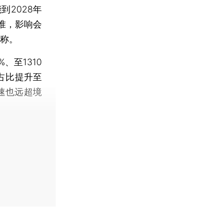
2028年
准，影响会
新称。
、至1310
占比提升至
增速也远超境