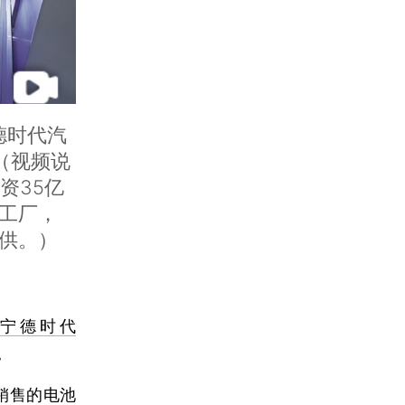
德时代汽
o（视频说
资35亿
工厂，
供。）
宁德时代
。
销售的电池