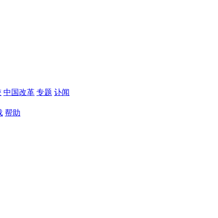
较
中国改革
专题
讣闻
载
帮助