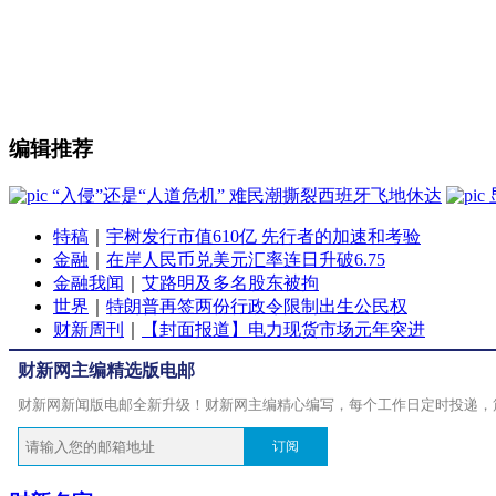
编辑推荐
“入侵”还是“人道危机” 难民潮撕裂西班牙飞地休达
特稿
｜
宇树发行市值610亿 先行者的加速和考验
金融
｜
在岸人民币兑美元汇率连日升破6.75
金融我闻
｜
艾路明及多名股东被拘
世界
｜
特朗普再签两份行政令限制出生公民权
财新周刊
｜
【封面报道】电力现货市场元年突进
财新网主编精选版电邮
财新网新闻版电邮全新升级！财新网主编精心编写，每个工作日定时投递，
订阅