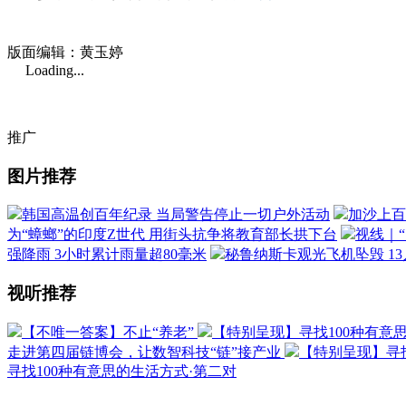
版面编辑：黄玉婷
Loading...
推广
图片推荐
韩国高温创百年纪录 当局警告停止一切户外活动
加沙上百
为“蟑螂”的印度Z世代 用街头抗争将教育部长拱下台
视线｜
强降雨 3小时累计雨量超80毫米
秘鲁纳斯卡观光飞机坠毁 1
视听推荐
【不唯一答案】不止“养老”
【特别呈现】寻找100种有意
走进第四届链博会，让数智科技“链”接产业
【特别呈现】寻找
寻找100种有意思的生活方式·第二对