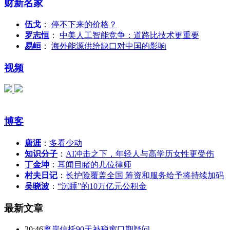
财新名家
伍戈
：
停不下来的价格？
罗志恒
：
中美人工智能竞争：道路比技术更重要
易峘
：
海外能源供给缺口对中国的影响
视频
博客
唐涯
：
多看少动
知识分子
：
AI冲击之下，年轻人与高学历女性更受伤
丁金坤
：
耳闻目睹的几位律师
村夫日记
：
长护险覆盖全国 筹资和服务给予将持续加码
吴晓波
：
“沉睡”的10万亿元公积金
最新文章
20:46
离岸信托90天补税窗口期疑问