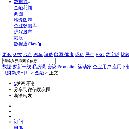
数据通
金融我闻
商圈
地缘图志
企业数据库
沪深股市
港股
数据通Claw🦞
更多
科技
地产
汽车
消费
能源
健康
环科
民生
ESG
数字说
比
数据
财新一线
私房课
会议
Promotion
运动家
企业用户
应用下
《财新周刊》
>
金融
>
正文
0
发表评论
分享到微信朋友圈
新浪转发
订阅
电邮