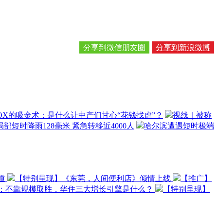
分享到微信朋友圈
分享到新浪微博
OX的吸金术：是什么让中产们甘心“花钱找虐”？
视线｜被称
部短时降雨128毫米 紧急转移近4000人
哈尔滨遭遇短时极端
道
【特别呈现】《东莞，人间便利店》倾情上线
【推广】
O：不靠规模取胜，华住三大增长引擎是什么？
【特别呈现】