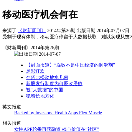
移动医疗机会何在
来源于
《财新周刊》
2014年第26期 出版日期 2014年07月07日
受制于现有体制，移动医疗停留于大数据获取，难以实现从技
《财新周刊》2014年第26期
出版日期 2014-07-07
【封面报道】“腐败不是中国经济的润滑剂”
足彩狂欢
存贷比松动放水几何
新股发行制度为何屡改屡败
被“大数据”的中国
稳增长地方化
英文报道
Backed by Investors, Health Apps Flex Muscle
相关报道
女性APP轮番再获融资 核心价值在“社区”