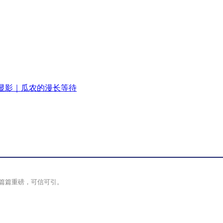
显影｜瓜农的漫长等待
篇篇重磅，可信可引。