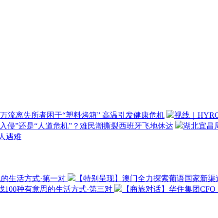
万流离失所者困于“塑料烤箱” 高温引发健康危机
视线｜HYR
“入侵”还是“人道危机”？难民潮撕裂西班牙飞地休达
湖北宜昌局
3人遇难
思的生活方式·第一对
【特别呈现】澳门全力探索葡语国家新渠
100种有意思的生活方式·第三对
【商旅对话】华住集团CF