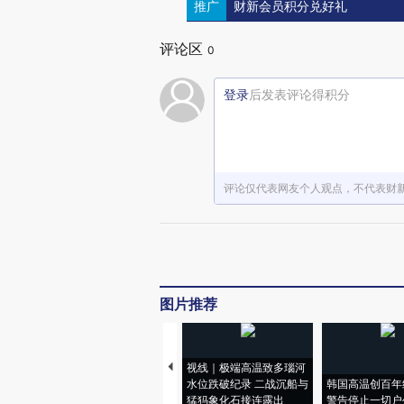
推广
财新会员积分兑好礼
评论区
0
登录
后发表评论得积分
评论仅代表网友个人观点，不代表财
图片推荐
视线｜极端高温致多瑙河
水位跌破纪录 二战沉船与
韩国高温创百年
猛犸象化石接连露出
警告停止一切户