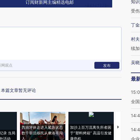
知识
订阅财新网主编精选电邮
受伤
丁金
村夫
续加
吴晓
新网观点
发布
最
本篇文章暂无评论
15:
全国
14:
西班牙休达进入紧急状态
加沙上百万流离失所者困
视线｜HYR
14:
纪录 当局
数千非法移民从摩洛哥闯
于“塑料烤箱” 高温引发健
术：是什么
外活动
入
康危机
心“花钱找虐
企业