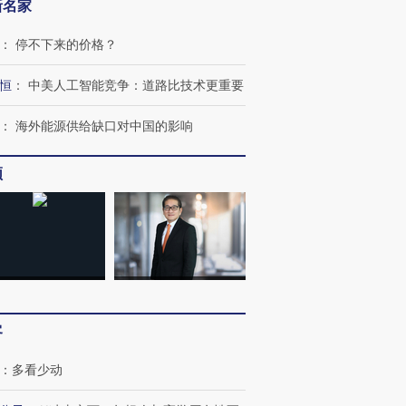
新名家
：
停不下来的价格？
恒
：
中美人工智能竞争：道路比技术更重要
：
海外能源供给缺口对中国的影响
频
客
：
多看少动