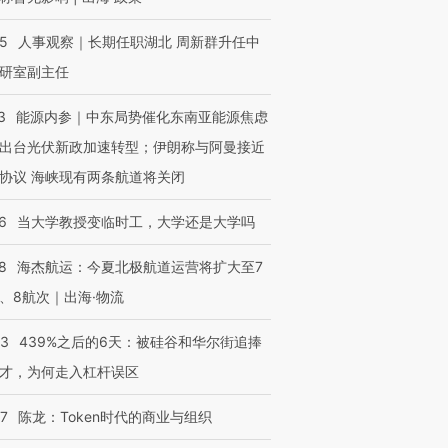
25
人事观察｜长期任职湖北 周新群升任中
研室副主任
进第四届链博
【商旅对话】华住集团
3
能源内参｜中东局势催化东南亚能源焦虑
技“链”接产
【特别呈现】寻找100种
CFO：不靠规模取胜，华
【特别呈
出台光伏新政加速转型；伊朗称与阿曼接近
有意思的生活方式·第三对
住三大增长引擎是什么？
有意思的
协议 海峡现有两条航道将关闭
6
当大学教授变临时工，大学还是大学吗
8
海杰航运：今夏北极航道运营将扩大至7
、8航次｜出海·物流
53
439%之后的6天：被硅谷和华尔街追捧
才，为何走入杠杆误区
07
陈龙：Token时代的商业与组织