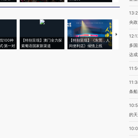
13:
央政
【推广】走
12:1
找100种
【特别呈现】澳门全力探
【特别呈现】《东莞，人
会，让数智科
多国
式·第一对
索葡语国家新渠道
间便利店》倾情上线
业
达成
11:5
11:3
条船
10:
的天
10: