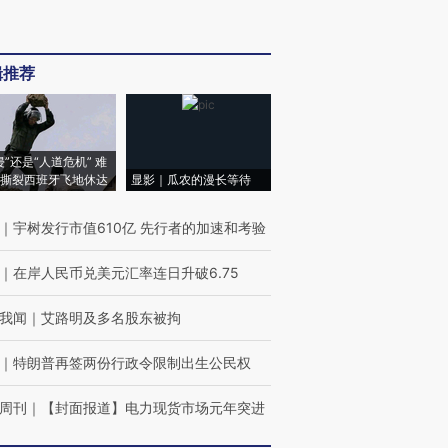
辑推荐
侵”还是“人道危机” 难
撕裂西班牙飞地休达
显影｜瓜农的漫长等待
｜
宇树发行市值610亿 先行者的加速和考验
｜
在岸人民币兑美元汇率连日升破6.75
我闻
｜
艾路明及多名股东被拘
｜
特朗普再签两份行政令限制出生公民权
周刊
｜
【封面报道】电力现货市场元年突进