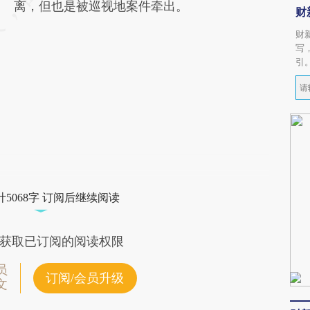
离，但也是被巡视地案件牵出。
财
财
写
引
5068字 订阅后继续阅读
获取已订阅的阅读权限
员
订阅/会员升级
文