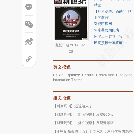
精选
【舒立观察】遏制“车轮
上的腐败”
巡视密织网
坏账暴发期何为
阿里三宝监管一宝一策
民间预报全国雾霾
出版日期 2014-07-
28
英文报道
Caixin Explains: Central Committee Discipline
Inspection Teams
相关报道
【财新周刊】巡视组来了
【财新周刊】【封面报道】反腐600天
【财新周刊】【舒立观察】反腐无禁区
【年中反腐观察（五）】李永忠：用科学权力结构