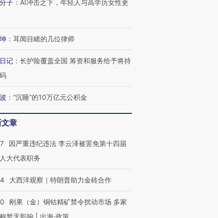
分子
：
AI冲击之下，年轻人与高学历女性更
坤
：
耳闻目睹的几位律师
日记
：
长护险覆盖全国 筹资和服务给予将持
码
波
：
“沉睡”的10万亿元公积金
新文章
07
因严重违纪违法 李云泽被罢免第十四届
人大代表职务
44
大西洋观察｜特朗普助力金砖合作
OX的吸金
马航飞行员跨国走私7万
视线｜被称为“蟑螂”的印
40
刚果（金）铜钴精矿禁令扰动市场 多家
让中产们甘
粒摇头丸 尿检体内含3种
度Z世代 用街头抗争将教
秘鲁纳斯
”？
称暂无影响 | 出海·政策
毒品
育部长拱下台
13人遇难