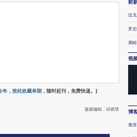
财
伍戈
罗志
易峘
视
全年
，
按此收藏单期
，随时起刊，免费快递。]
版面编辑：邱祺璞
博
唐涯