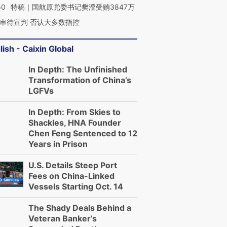
50
特稿｜国航原党委书记樊澄受贿3847万
审待宣判 否认大多数指控
lish - Caixin Global
In Depth: The Unfinished
Transformation of China’s
LGFVs
In Depth: From Skies to
Shackles, HNA Founder
Chen Feng Sentenced to 12
Years in Prison
U.S. Details Steep Port
Fees on China-Linked
Vessels Starting Oct. 14
The Shady Deals Behind a
Veteran Banker’s