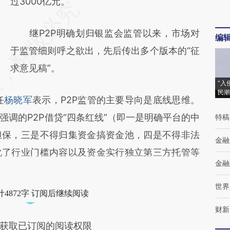
过3000亿元。
继P2P明确划归银监会监管以来，市场对
编
于监管细则呼之欲出，先后传出多个版本的“征
求意见稿”。
“入
民潮
任
杨晓军
表示，P2P监管的主要导向是底线思维。
调的P2P借贷“四条红线”（即一是明确平台的中
特稿
担保，三是不得归集资金搞资金池，四是不得非法
金融
化了行业门槛内容以及资金实行独立第三方托管等
金融
世界
4872字 订阅后继续阅读
财新
获取已订阅的阅读权限