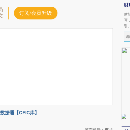
财
员
订阅/会员升级
财
文
写
引
数据通【CEIC库】
版面编辑：邵超