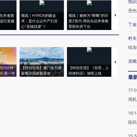
知识
受伤
失所者困
视线｜HYROX的吸金
视线｜被称为“蟑螂”的印
视线｜“入侵
高温引发健
术：是什么让中产们甘
度Z世代 用街头抗争将教
机”？难民潮
丁金
心“花钱找虐”？
育部长拱下台
飞地休达
村夫
续加
吴晓
【推广】走
找100种
【特别呈现】澳门全力探
【特别呈现】《东莞，人
会，让数智科
式·第一对
索葡语国家新渠道
间便利店》倾情上线
业
最
17:
用机
16:1
医药
15:5