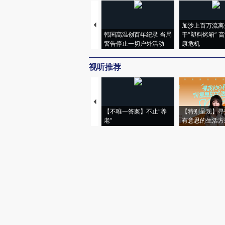
加沙上百万流离
韩国高温创百年纪录 当局
于“塑料烤箱” 
警告停止一切户外活动
康危机
视听推荐
【不唯一答案】不止“养
【特别呈现】寻
老”
有意思的生活方