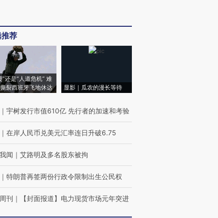
辑推荐
侵”还是“人道危机” 难
撕裂西班牙飞地休达
显影｜瓜农的漫长等待
｜
宇树发行市值610亿 先行者的加速和考验
｜
在岸人民币兑美元汇率连日升破6.75
我闻
｜
艾路明及多名股东被拘
｜
特朗普再签两份行政令限制出生公民权
周刊
｜
【封面报道】电力现货市场元年突进