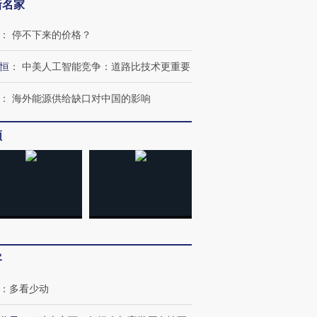
新名家
：
停不下来的价格？
恒
：
中美人工智能竞争：道路比技术更重要
：
海外能源供给缺口对中国的影响
频
客
：
多看少动