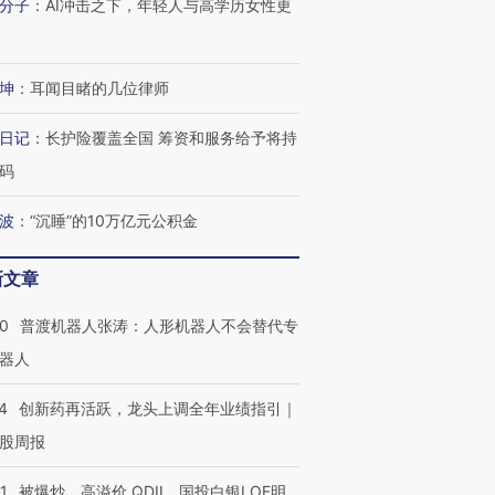
分子
：
AI冲击之下，年轻人与高学历女性更
”还是“人道危
湖北宜昌局部短时降雨
哈尔滨遭遇短时极端强降
撕裂西班牙
128毫米 紧急转移近
雨 3小时累计雨量超80毫
秘鲁纳斯
坤
：
耳闻目睹的几位律师
4000人
米
13人遇难
日记
：
长护险覆盖全国 筹资和服务给予将持
码
波
：
“沉睡”的10万亿元公积金
进第四届链博
【商旅对话】华住集团
技“链”接产
【特别呈现】寻找100种
CFO：不靠规模取胜，华
【特别呈
有意思的生活方式·第三对
住三大增长引擎是什么？
有意思的
新文章
00
普渡机器人张涛：人形机器人不会替代专
器人
4
创新药再活跃，龙头上调全年业绩指引｜
股周报
1
被爆炒、高溢价 QDII、国投白银LOF明