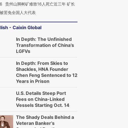
36
贵州山脚树矿难致16人死亡近三年 矿长
被罢免全国人大代表
lish - Caixin Global
In Depth: The Unfinished
Transformation of China’s
LGFVs
In Depth: From Skies to
Shackles, HNA Founder
Chen Feng Sentenced to 12
Years in Prison
U.S. Details Steep Port
Fees on China-Linked
Vessels Starting Oct. 14
The Shady Deals Behind a
Veteran Banker’s