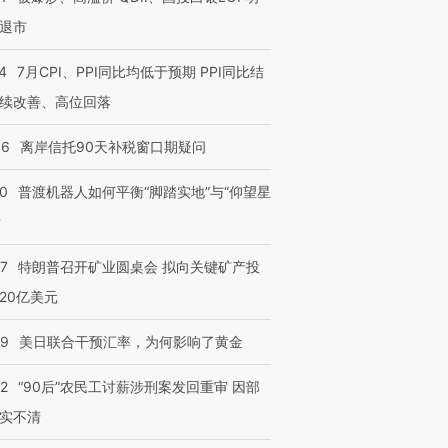
退市
4
7月CPI、PPI同比均低于预期 PPI同比结
续改善、高位回落
46
离岸信托90天补税窗口期疑问
00
普渡机器人如何平衡“脚踏实地”与“仰望星
？
57
特朗普召开矿业圆桌会 拟向关键矿产投
20亿美元
09
美日联合干预汇率，为何影响了黄金
32
“90后”农民工讨薪涉刑案发回重审 因部
实不清