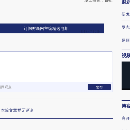
财
伍戈
罗志
订阅财新网主编精选电邮
易峘
视
新网观点
发布
博
本篇文章暂无评论
唐涯