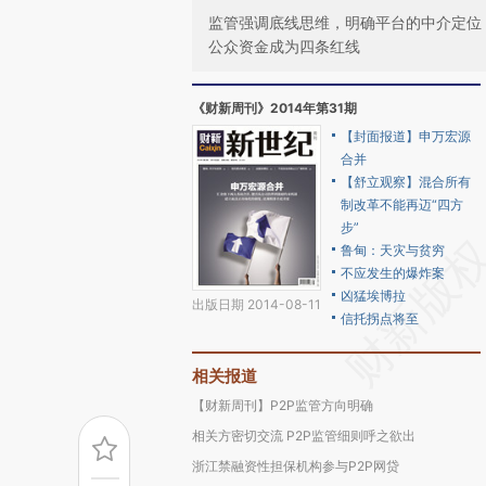
监管强调底线思维，明确平台的中介定位
公众资金成为四条红线
《财新周刊》2014年第31期
【封面报道】申万宏源
合并
【舒立观察】混合所有
制改革不能再迈“四方
步”
鲁甸：天灾与贫穷
不应发生的爆炸案
凶猛埃博拉
出版日期 2014-08-11
信托拐点将至
相关报道
【财新周刊】P2P监管方向明确
相关方密切交流 P2P监管细则呼之欲出
浙江禁融资性担保机构参与P2P网贷