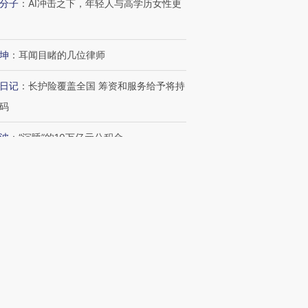
分子
：
AI冲击之下，年轻人与高学历女性更
检体内含3种
度Z世代 用街头抗争将教
机”？难民潮撕裂西班牙
秘鲁纳斯
育部长拱下台
飞地休达
13人遇难
坤
：
耳闻目睹的几位律师
日记
：
长护险覆盖全国 筹资和服务给予将持
进第四届链博
【商旅对话】华住集团
码
技“链”接产
【特别呈现】寻找100种
CFO：不靠规模取胜，华
【特别呈
有意思的生活方式·第三对
住三大增长引擎是什么？
有意思的
波
：
“沉睡”的10万亿元公积金
新文章
43
7月美国劳动力市场意外放缓 岗位减少
3万个失业率降至4.1%
14
海外金融专才回流香港 外籍工作签证翻
2
宁德时代宜春锂矿仍处停产状态 其动向