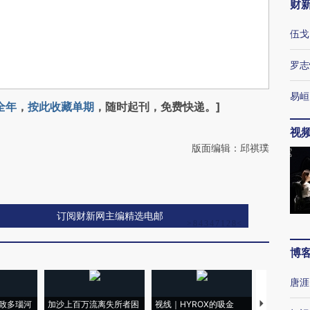
财
伍戈
罗志
易峘
全年
，
按此收藏单期
，随时起刊，免费快递。]
视
版面编辑：邱祺璞
订阅财新网主编精选电邮
博
唐涯
致多瑙河
加沙上百万流离失所者困
视线｜HYROX的吸金
马航飞行员