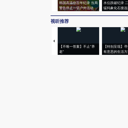
韩国高温创百年纪录 当局
水位跌破纪录 
警告停止一切户外活动
猛犸象化石接连
视听推荐
【不唯一答案】不止“养
【特别呈现】寻
老”
有意思的生活方