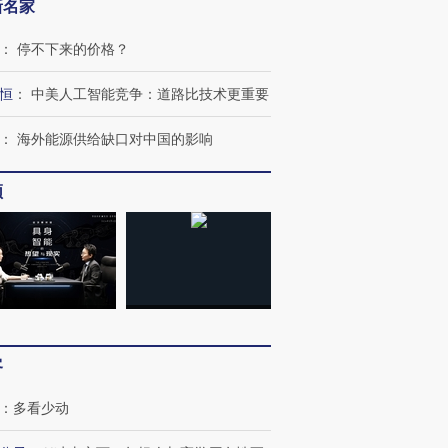
新名家
：
停不下来的价格？
恒
：
中美人工智能竞争：道路比技术更重要
：
海外能源供给缺口对中国的影响
频
客
：
多看少动
跨国走私7万
视线｜被称为“蟑螂”的印
视线｜“入侵”还是“人道危