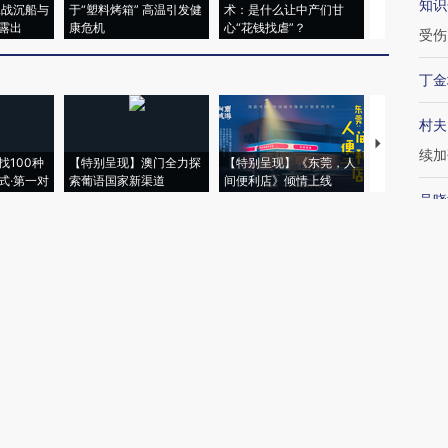
知识
二战沉船与
于“塑料烤箱” 高温引发健
术：是什么让中产们甘
粒摇头丸 尿
露出
康危机
心“花钱找虐”？
毒品
受伤
丁金
村夫
【推广】走
续加
找100种
【特别呈现】澳门全力探
【特别呈现】《东莞，人
会，让数智科
式·第一对
索葡语国家新渠道
间便利店》倾情上线
业
吴晓
最
21:
2.
20:
倍
20:1