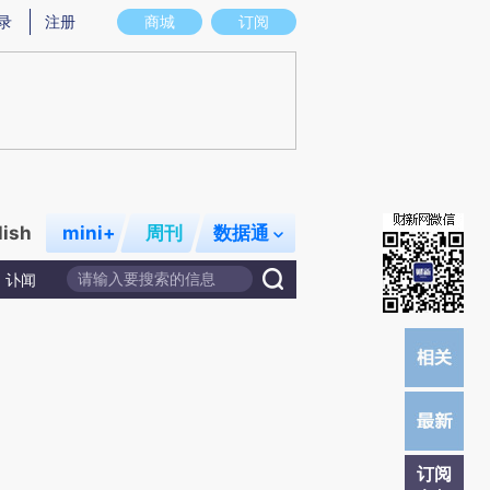
录
注册
商城
订阅
lish
mini+
周刊
数据通
讣闻
订阅