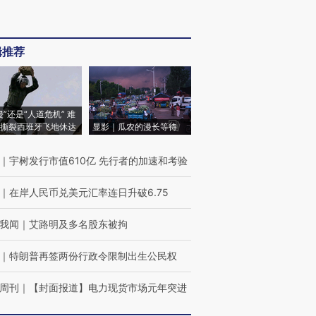
辑推荐
侵”还是“人道危机” 难
撕裂西班牙飞地休达
显影｜瓜农的漫长等待
｜
宇树发行市值610亿 先行者的加速和考验
｜
在岸人民币兑美元汇率连日升破6.75
我闻
｜
艾路明及多名股东被拘
｜
特朗普再签两份行政令限制出生公民权
周刊
｜
【封面报道】电力现货市场元年突进