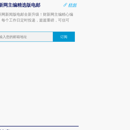
新网主编精选版电邮
样例
新网新闻版电邮全新升级！财新网主编精心编
，每个工作日定时投递，篇篇重磅，可信可
。
订阅