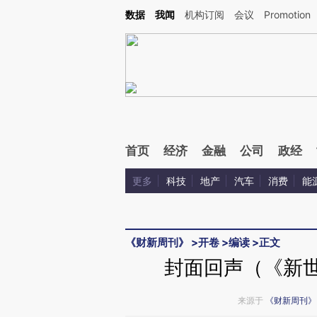
数据
我闻
机构订阅
会议
Promotion
首页
经济
金融
公司
政经
更多
科技
地产
汽车
消费
能
《财新周刊》
>
开卷
>
编读
>
正文
封面回声（《新世
来源于
《财新周刊》