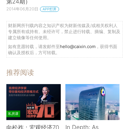
第24期）
2014年06月20日
APP打开
财新网所刊载内容之知识产权为财新传媒及/或相关权利人
专属所有或持有。未经许可，禁止进行转载、摘编、复制及
建立镜像等任何使用。
如有意愿转载，请发邮件至
hello@caixin.com
，获得书面
确认及授权后，方可转载。
推荐阅读
私房课
In Depth: As
向松祚：宏观经济70