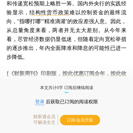
和传递宽松预期上略胜一筹。国内外央行的实践经
验显示，
结构性货币政策
难以控制资金的最终流
向，“指哪打哪”“精准滴灌”的效应差强人意。因此，
从总量角度来看，两者并无太大差别。从今年来
看，尽管经济数据仍显低迷，但随着定向宽松举措
的逐步推出，年内全面降准和降息的可能性已进一
步降低。
[《财新周刊》印刷版，
按此优惠订阅全年
，
按此收
藏单期
，随时起刊，免费快递。]
本文共计0字 订阅后继续阅读
登录
后获取已订阅的阅读权限
财新通会员
订阅/会员升级
可畅读全文