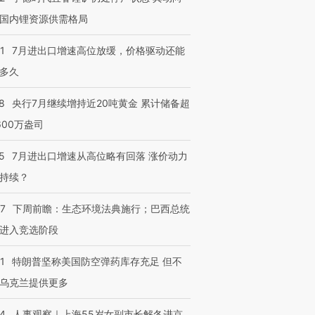
国内锂资源供需格局
进第四届链博
【商旅对话】华住集团
技“链”接产
【特别呈现】寻找100种
CFO：不靠规模取胜，华
【特别呈
1
7月进出口增速高位放缓，价格驱动还能
有意思的生活方式·第三对
住三大增长引擎是什么？
有意思的
多久
8
央行7月继续增持近20吨黄金 累计储备超
600万盎司
5
7月进出口增速从高位略有回落 涨价动力
持续？
07
下周前瞻：生态环境法典施行；巴西总统
进入竞选阶段
1
特朗普坚称美国防空弹药库存充足 但不
乌克兰提供更多
24
人事观察｜上海55岁女副市长解冬进京