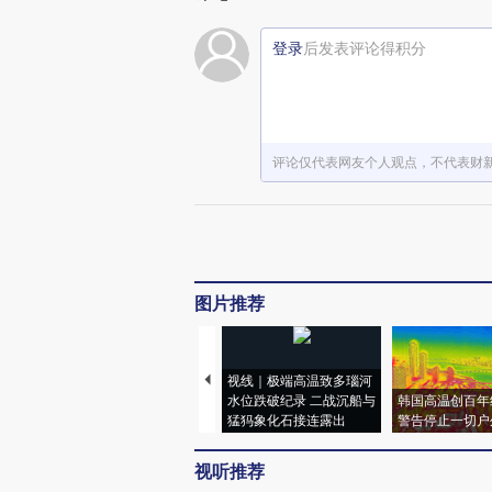
登录
后发表评论得积分
评论仅代表网友个人观点，不代表财
图片推荐
视线｜极端高温致多瑙河
水位跌破纪录 二战沉船与
韩国高温创百年
猛犸象化石接连露出
警告停止一切户
视听推荐