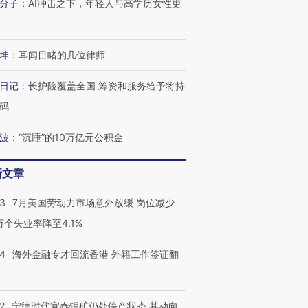
分子
：
AI冲击之下，年轻人与高学历女性更
坤
：
耳闻目睹的几位律师
日记
：
长护险覆盖全国 筹资和服务给予将持
码
波
：
“沉睡”的10万亿元公积金
新文章
43
7月美国劳动力市场意外放缓 岗位减少
3万个失业率降至4.1%
跨国走私7万
视线｜被称为“蟑螂”的印
视线｜“入侵”还是“人道危
检体内含3种
度Z世代 用街头抗争将教
机”？难民潮撕裂西班牙
秘鲁纳斯
14
海外金融专才回流香港 外籍工作签证翻
育部长拱下台
飞地休达
13人遇难
2
宁德时代宜春锂矿仍处停产状态 其动向