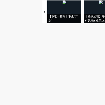
【不唯一答案】不止“养
【特别呈现】寻
老”
有意思的生活方