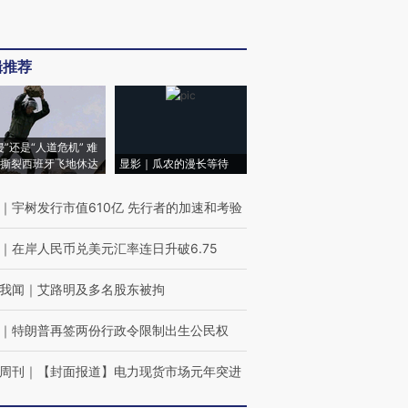
辑推荐
侵”还是“人道危机” 难
撕裂西班牙飞地休达
显影｜瓜农的漫长等待
｜
宇树发行市值610亿 先行者的加速和考验
｜
在岸人民币兑美元汇率连日升破6.75
我闻
｜
艾路明及多名股东被拘
｜
特朗普再签两份行政令限制出生公民权
周刊
｜
【封面报道】电力现货市场元年突进