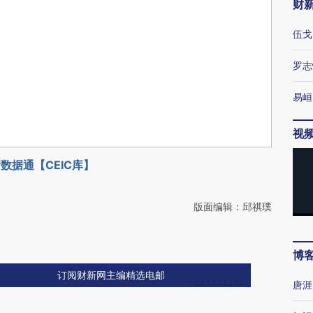
财
伍戈
罗志
易峘
视
数据通【CEIC库】
版面编辑：邱祺璞
博
订阅财新网主编精选电邮
唐涯