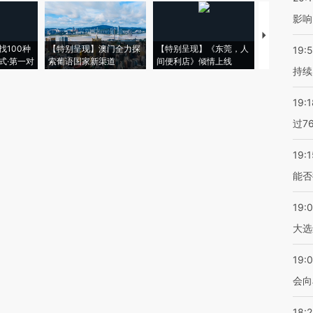
影响
【推广】走
找100种
【特别呈现】澳门全力探
【特别呈现】《东莞，人
会，让数智科
19:5
式·第一对
索葡语国家新渠道
间便利店》倾情上线
业
持续
19:1
过7
19:1
能否
19:
大选
19:0
会向
18: