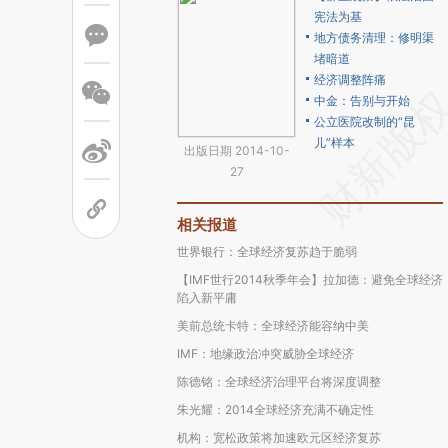
宪法为基
地方债务清理：修明渠
堵暗道
经济调整阵痛
中金：告别与开始
公立医院改制的“昆
儿”样本
出版日期 2014-10-
27
相关报道
世界银行：全球经济复苏趋于脆弱
【IMF世行2014秋季年会】拉加德：避免全球经济
陷入新平庸
美前总统卡特：全球经济能容纳中美
IMF：地缘政治冲突威胁全球经济
陈德铭：全球经济治理平台将深度调整
朱光耀：2014全球经济充满不确定性
机构：宽松政策将加速欧元区经济复苏