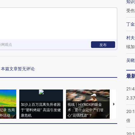
知识
受伤
丁金
村夫
新网观点
发布
续加
吴晓
本篇文章暂无评论
最
21:
2.
加沙上百万流离失所者困
视线｜HYROX的吸金
马航飞行员
纪录 当局
于“塑料烤箱” 高温引发健
术：是什么让中产们甘
粒摇头丸 尿
20:
外活动
康危机
心“花钱找虐”？
毒品
倍
20:1