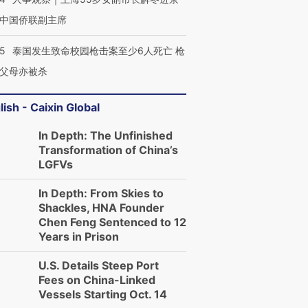
中国侨联副主席
45
泰国发生致命校园枪击案至少6人死亡 枪
父母亦被杀
lish - Caixin Global
In Depth: The Unfinished
Transformation of China’s
LGFVs
In Depth: From Skies to
Shackles, HNA Founder
Chen Feng Sentenced to 12
Years in Prison
U.S. Details Steep Port
Fees on China-Linked
Vessels Starting Oct. 14