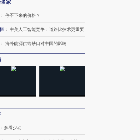
新名家
：
停不下来的价格？
恒
：
中美人工智能竞争：道路比技术更重要
：
海外能源供给缺口对中国的影响
频
客
：
多看少动