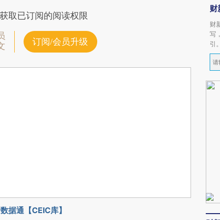
财
获取已订阅的阅读权限
财
写
员
订阅/会员升级
引
文
数据通【CEIC库】