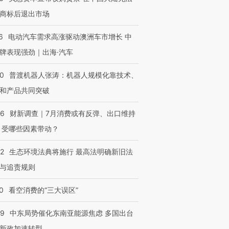
商标后退出市场
6
电动汽车需求高涨驱动澳洲车市增长 中
牌表现强劲｜出海·汽车
00
普渡机器人张涛：机器人规模化靠技术、
和产品共同突破
56
财新调查｜7月消费或有反弹、出口维持
 受哪些因素带动？
42
生态环境法典将施行 最高法明确新旧法
与追责规则
0
看空消费的“三大误区”
59
中东局势催化东南亚能源焦虑 多国出台
新政加速转型