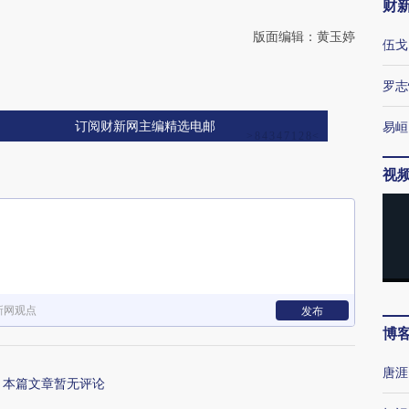
财
版面编辑：黄玉婷
伍戈
罗志
易峘
订阅财新网主编精选电邮
视
新网观点
发布
博
唐涯
本篇文章暂无评论