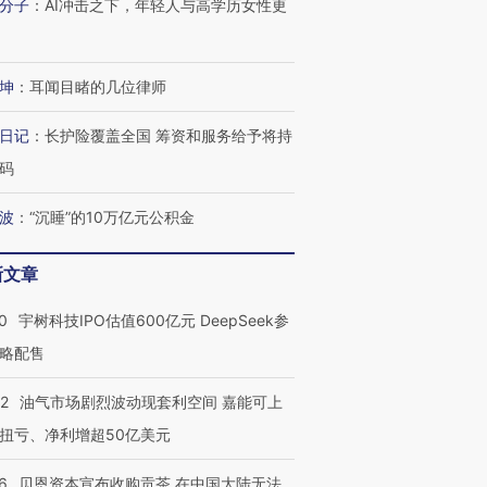
分子
：
AI冲击之下，年轻人与高学历女性更
坤
：
耳闻目睹的几位律师
OX的吸金
马航飞行员跨国走私7万
视线｜被称为“蟑螂”的印
让中产们甘
粒摇头丸 尿检体内含3种
度Z世代 用街头抗争将教
秘鲁纳斯
日记
：
长护险覆盖全国 筹资和服务给予将持
”？
毒品
育部长拱下台
13人遇难
码
波
：
“沉睡”的10万亿元公积金
进第四届链博
【商旅对话】华住集团
新文章
技“链”接产
【特别呈现】寻找100种
CFO：不靠规模取胜，华
【特别呈
有意思的生活方式·第三对
住三大增长引擎是什么？
有意思的
0
宇树科技IPO估值600亿元 DeepSeek参
略配售
22
油气市场剧烈波动现套利空间 嘉能可上
扭亏、净利增超50亿美元
6
贝恩资本宣布收购贡茶 在中国大陆无法