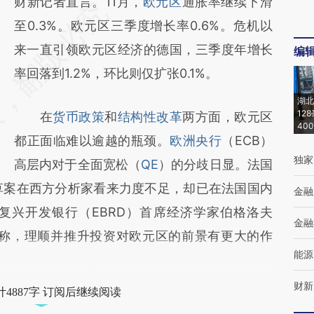
财新记者直言。11月，
欧元区
通胀率继续下滑
至0.3%。欧元区三季度增长率0.6%。危机以
来一直引领欧元区经济的德国，三季度年增长
编
率回落到1.2%，环比则仅扩张0.1%。
湖北
12
在
货币政策
和
结构性改革
两方面，欧元区
40
都正面临难以逾越的瓶颈。
欧洲央行
（ECB）
独家
高层内对于全面宽松（
QE
）的分歧日显。法国
法草案在西方分析家看来力度不足，却已在法国国内
金融
洲复兴开发银行（EBRD）首席经济学家伯格洛夫
金融
记者分析称，理顺并推升投资对欧元区的前景有更大的作
能源
财新
4887字 订阅后继续阅读