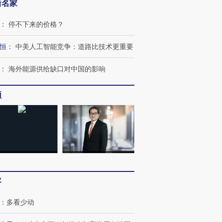
新名家
：
停不下来的价格？
恒
：
中美人工智能竞争：道路比技术更重要
：
海外能源供给缺口对中国的影响
频
客
：
多看少动