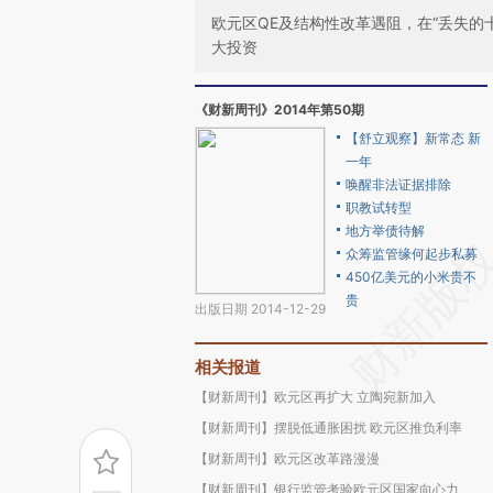
欧元区QE及结构性改革遇阻，在“丢失的
大投资
《财新周刊》2014年第50期
【舒立观察】新常态 新
一年
唤醒非法证据排除
职教试转型
地方举债待解
众筹监管缘何起步私募
450亿美元的小米贵不
贵
出版日期 2014-12-29
相关报道
【财新周刊】欧元区再扩大 立陶宛新加入
【财新周刊】摆脱低通胀困扰 欧元区推负利率
【财新周刊】欧元区改革路漫漫
【财新周刊】银行监管考验欧元区国家向心力