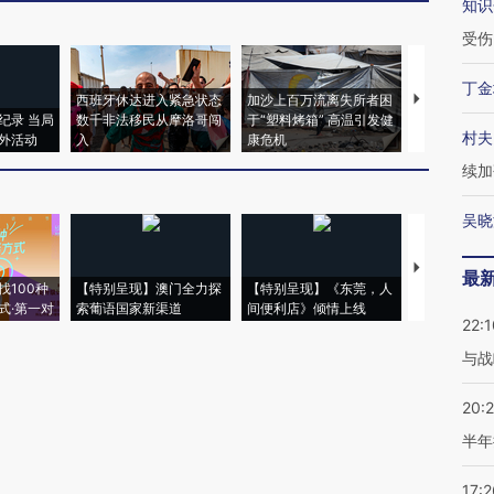
知识
受伤
丁金
西班牙休达进入紧急状态
加沙上百万流离失所者困
视线｜HYR
纪录 当局
数千非法移民从摩洛哥闯
于“塑料烤箱” 高温引发健
术：是什么
村夫
外活动
入
康危机
心“花钱找虐
续加
吴晓
【推广】走
最
找100种
【特别呈现】澳门全力探
【特别呈现】《东莞，人
会，让数智科
式·第一对
索葡语国家新渠道
间便利店》倾情上线
业
22:1
与战
20:
半年
17:2