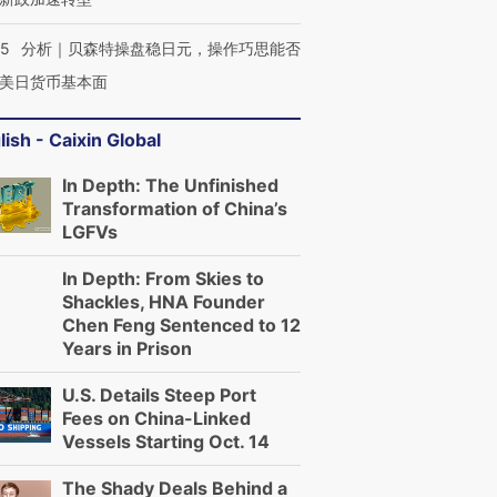
05
分析｜贝森特操盘稳日元，操作巧思能否
美日货币基本面
lish - Caixin Global
In Depth: The Unfinished
Transformation of China’s
LGFVs
In Depth: From Skies to
Shackles, HNA Founder
Chen Feng Sentenced to 12
Years in Prison
U.S. Details Steep Port
Fees on China-Linked
Vessels Starting Oct. 14
The Shady Deals Behind a