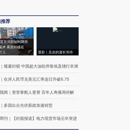
辑推荐
宜昌局部短时降雨
8毫米 紧急转移近
00人
显影｜瓜农的漫长等待
｜
规避封锁 中国超大油轮停靠埃及绕行非洲
｜
在岸人民币兑美元汇率连日升破6.75
我闻
｜
资管掌舵人更替 百年人寿僵局何解
｜
多国出台光伏新政加速转型
周刊
｜
【封面报道】电力现货市场元年突进