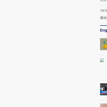
14:
撬动
Eng