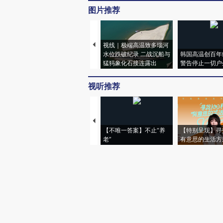
图片推荐
视线｜极端高温致多瑙河
水位跌破纪录 二战沉船与
韩国高温创百年
猛犸象化石接连露出
警告停止一切户
视听推荐
【不唯一答案】不止“养
【特别呈现】寻
老”
有意思的生活方