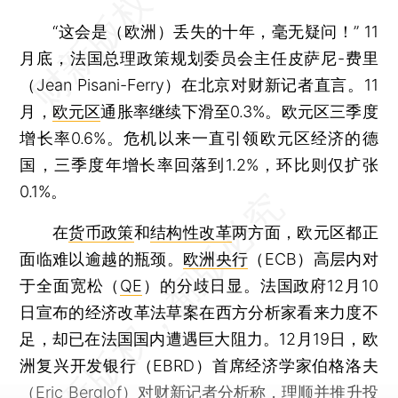
“这会是（欧洲）丢失的十年，毫无疑问！” 11
月底，法国总理政策规划委员会主任皮萨尼-费里
（Jean Pisani-Ferry）在北京对财新记者直言。11
月，
欧元区
通胀率继续下滑至0.3%。欧元区三季度
增长率0.6%。危机以来一直引领欧元区经济的德
国，三季度年增长率回落到1.2%，环比则仅扩张
0.1%。
在
货币政策
和
结构性改革
两方面，欧元区都正
面临难以逾越的瓶颈。
欧洲央行
（ECB）高层内对
于全面宽松（
QE
）的分歧日显。法国政府12月10
日宣布的经济改革法草案在西方分析家看来力度不
足，却已在法国国内遭遇巨大阻力。12月19日，欧
洲复兴开发银行（EBRD）首席经济学家伯格洛夫
（Eric Berglof）对财新记者分析称，理顺并推升投