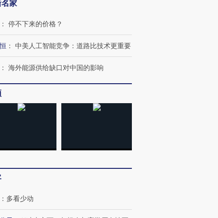
新名家
：
停不下来的价格？
恒
：
中美人工智能竞争：道路比技术更重要
：
海外能源供给缺口对中国的影响
频
客
：
多看少动