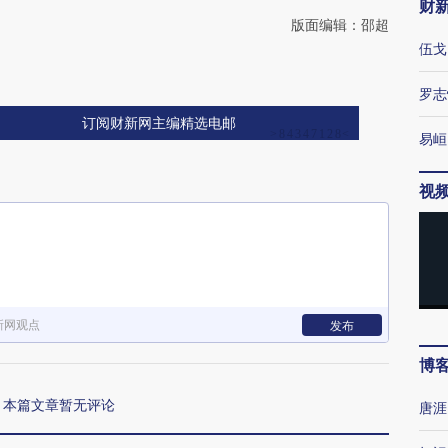
财
版面编辑：邵超
伍戈
罗志
订阅财新网主编精选电邮
易峘
视
新网观点
发布
博
本篇文章暂无评论
唐涯