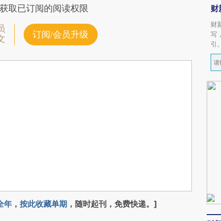
获取已订阅的阅读权限
财
财
员
订阅/会员升级
写
文
引
全年
，
按此收藏单期
，随时起刊，免费快递。]