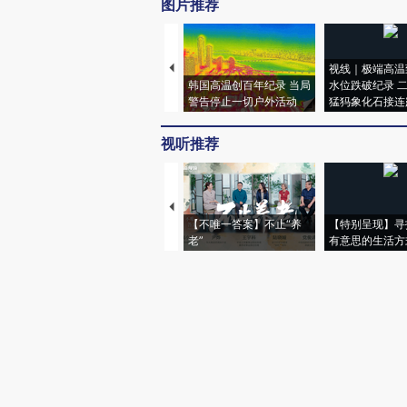
图片推荐
视线｜极端高温
韩国高温创百年纪录 当局
水位跌破纪录 
警告停止一切户外活动
猛犸象化石接连
视听推荐
【不唯一答案】不止“养
【特别呈现】寻
老”
有意思的生活方