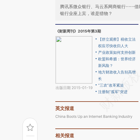
腾讯系微众银行、马云系网商银行⋯⋯借
银行业座上宾，谁是猎物？
《财新周刊》2015年第3期
【舒立观察】税收立法
权应尽快收归人大
产业政策如何支持创新
欧盟和希腊：世界经济
新风险？
地方财政收入告别高增
长
“三农”改革紧迫
出版日期 2015-01-19
注册制“孤军”突进
英文报道
China Boots Up an Internet Banking Industry
相关报道