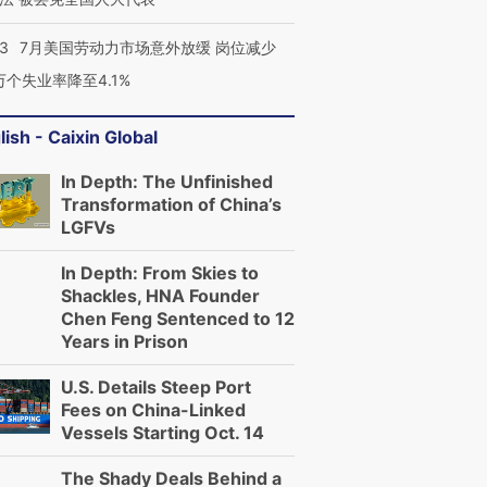
43
7月美国劳动力市场意外放缓 岗位减少
3万个失业率降至4.1%
lish - Caixin Global
In Depth: The Unfinished
Transformation of China’s
LGFVs
In Depth: From Skies to
Shackles, HNA Founder
Chen Feng Sentenced to 12
Years in Prison
U.S. Details Steep Port
Fees on China-Linked
Vessels Starting Oct. 14
The Shady Deals Behind a