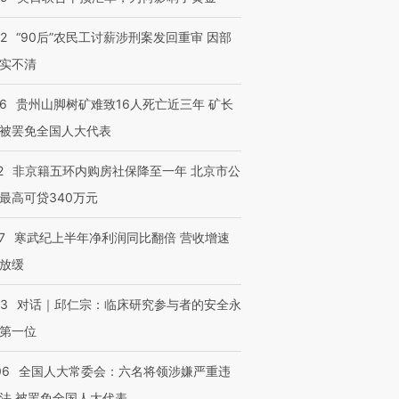
32
“90后”农民工讨薪涉刑案发回重审 因部
实不清
36
贵州山脚树矿难致16人死亡近三年 矿长
被罢免全国人大代表
2
非京籍五环内购房社保降至一年 北京市公
最高可贷340万元
7
寒武纪上半年净利润同比翻倍 营收增速
放缓
53
对话｜邱仁宗：临床研究参与者的安全永
第一位
06
全国人大常委会：六名将领涉嫌严重违
法 被罢免全国人大代表