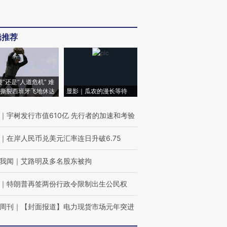
辑推荐
侵”还是“人道危机” 难
撕裂西班牙飞地休达
显影｜瓜农的漫长等待
｜
宇树发行市值610亿 先行者的加速和考验
｜
在岸人民币兑美元汇率连日升破6.75
我闻
｜
艾路明及多名股东被拘
｜
特朗普再签两份行政令限制出生公民权
周刊
｜
【封面报道】电力现货市场元年突进