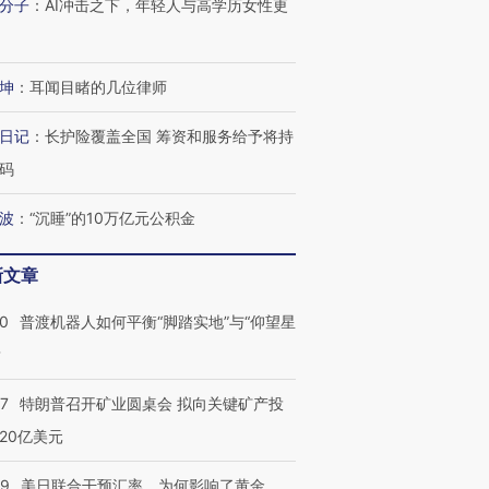
分子
：
AI冲击之下，年轻人与高学历女性更
跨国走私7万
视线｜被称为“蟑螂”的印
视线｜“入侵”还是“人道危
坤
：
耳闻目睹的几位律师
检体内含3种
度Z世代 用街头抗争将教
机”？难民潮撕裂西班牙
秘鲁纳斯
育部长拱下台
飞地休达
13人遇难
日记
：
长护险覆盖全国 筹资和服务给予将持
码
波
：
“沉睡”的10万亿元公积金
进第四届链博
【商旅对话】华住集团
技“链”接产
【特别呈现】寻找100种
CFO：不靠规模取胜，华
【特别呈
新文章
有意思的生活方式·第三对
住三大增长引擎是什么？
有意思的
00
普渡机器人如何平衡“脚踏实地”与“仰望星
？
57
特朗普召开矿业圆桌会 拟向关键矿产投
20亿美元
09
美日联合干预汇率，为何影响了黄金