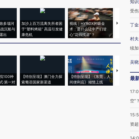
知识
受伤
致多瑙河
加沙上百万流离失所者困
视线｜HYROX的吸金
马航飞行员
丁金
二战沉船与
于“塑料烤箱” 高温引发健
术：是什么让中产们甘
粒摇头丸 尿
露出
康危机
心“花钱找虐”？
毒品
村夫
续加
吴晓
【推广】走
找100种
【特别呈现】澳门全力探
【特别呈现】《东莞，人
会，让数智科
最
式·第一对
索葡语国家新渠道
间便利店》倾情上线
业
17:
空”
15:
资超
14: