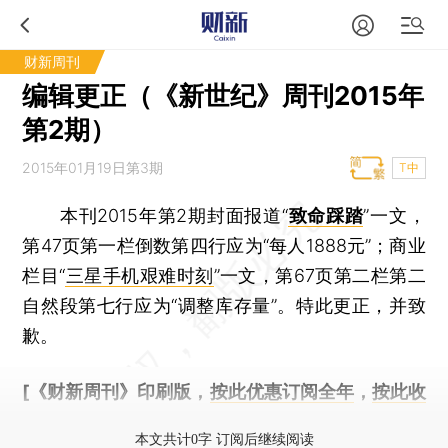
财新周刊
编辑更正（《新世纪》周刊2015年
第2期）
2015年01月19日第3期
T中
本刊2015年第2期封面报道“
致命踩踏
”一文，
第47页第一栏倒数第四行应为“每人1888元”；商业
栏目“
三星手机艰难时刻
”一文，第67页第二栏第二
自然段第七行应为“调整库存量”。特此更正，并致
歉。
[《财新周刊》印刷版，
按此优惠订阅全年
，
按此收
藏单期
，随时起刊，免费快递。]
本文共计0字 订阅后继续阅读