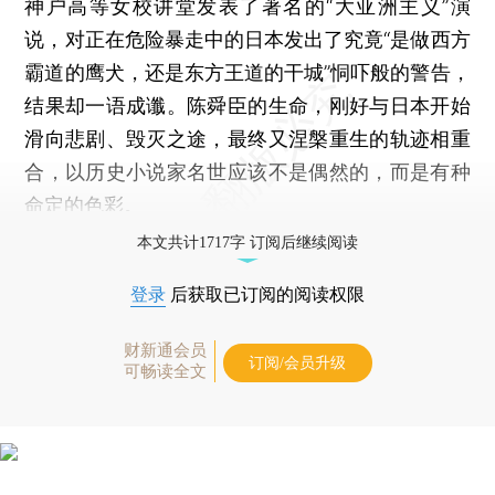
神户高等女校讲堂发表了著名的“大亚洲主义”演
说，对正在危险暴走中的日本发出了究竟“是做西方
霸道的鹰犬，还是东方王道的干城”恫吓般的警告，
结果却一语成谶。陈舜臣的生命，刚好与日本开始
滑向悲剧、毁灭之途，最终又涅槃重生的轨迹相重
合，以历史小说家名世应该不是偶然的，而是有种
命定的色彩。
本文共计1717字 订阅后继续阅读
登录
后获取已订阅的阅读权限
财新通会员
订阅/会员升级
可畅读全文