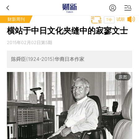
财新周刊
试听
T中
横站于中日文化夹缝中的寂寥文士
2015年02月02日第5期
陈舜臣(1924-2015)华裔日本作家
原图