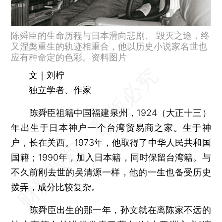
陈舜臣的生命历程与日本滑向悲剧、 毁灭之途，终
又涅槃重生的轨迹相重合，他以历史小说家名世也
应有种命定的色彩。资料图片
文｜刘柠
独立学者、作家
陈舜臣祖籍中国福建泉州，1924（大正十三）
年出生于日本神户一个台湾贸易商之家。生于神
户，长在关西。1973年，他取得了中华人民共和国
国籍；1990年，加入日本籍，同时保留台湾籍。与
不久前刚去世的吴清源一样，他的一生也备受历史
拨弄，成分比较复杂。
陈舜臣出生的那一年，孙文就在离陈家不远的