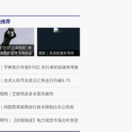
辑推荐
侵”还是“人道危机” 难
撕裂西班牙飞地休达
显影｜瓜农的漫长等待
｜
宇树发行市值610亿 先行者的加速和考验
｜
在岸人民币兑美元汇率连日升破6.75
我闻
｜
艾路明及多名股东被拘
｜
特朗普再签两份行政令限制出生公民权
周刊
｜
【封面报道】电力现货市场元年突进