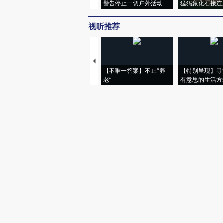
警告停止一切户外活动
猛犸象化石接连
视听推荐
【不唯一答案】不止“养
【特别呈现】寻
老”
有意思的生活方