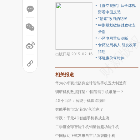
【舒立观察】从全球视
野看中国反恐
“勒索”政府的访民
中期规划欲解财政收支
矛盾
小区电网重归垄断
食药总局易人 引发改革
猜想
出版日期 2015-02-16
环境廉价何时休
相关报道
华为小米联想跻身全球智能手机五大制造商
调研机构数据打架 中国智能手机谁第一？
4G小百科：智能手机炼造秘籍
智能手机市场“花魁”落谁家？
李跃：千元4G智能手机将成主流
二季度全球智能手机销量首超功能手机
中国移动正式发布自主品牌智能手机