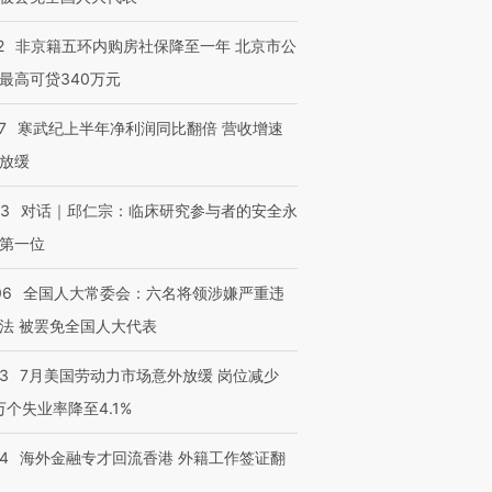
育部长拱下台
飞地休达
13人遇难
2
非京籍五环内购房社保降至一年 北京市公
最高可贷340万元
7
寒武纪上半年净利润同比翻倍 营收增速
进第四届链博
【商旅对话】华住集团
技“链”接产
【特别呈现】寻找100种
CFO：不靠规模取胜，华
【特别呈
放缓
有意思的生活方式·第三对
住三大增长引擎是什么？
有意思的
53
对话｜邱仁宗：临床研究参与者的安全永
第一位
06
全国人大常委会：六名将领涉嫌严重违
法 被罢免全国人大代表
43
7月美国劳动力市场意外放缓 岗位减少
3万个失业率降至4.1%
14
海外金融专才回流香港 外籍工作签证翻