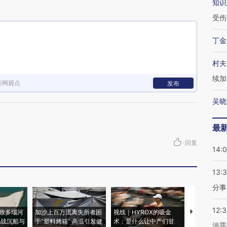
知识
受伤
丁金
村夫
续加
新网观点
发布
吴晓
最
·
回复
14:
13:
分事
12:
致多瑙河
加沙上百万流离失所者困
视线｜HYROX的吸金
马航飞行员
二战沉船与
于“塑料烤箱” 高温引发健
术：是什么让中产们甘
粒摇头丸 尿
涉罪