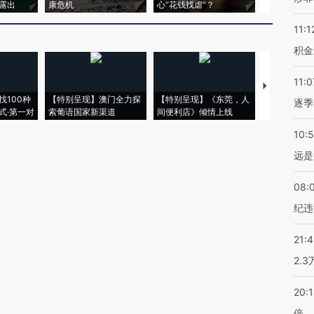
露出
康危机
心“花钱找虐”？
毒品
11:1
积金
11:0
【推广】走
找100种
【特别呈现】澳门全力探
【特别呈现】《东莞，人
会，让数智科
逐季
式·第一对
索葡语国家新渠道
间便利店》倾情上线
业
10:
远是
08:
纪违
21:
2.
20:
倍