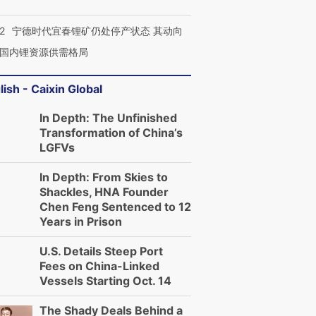
2
宁德时代宜春锂矿仍处停产状态 其动向
国内锂资源供需格局
lish - Caixin Global
In Depth: The Unfinished
Transformation of China’s
LGFVs
In Depth: From Skies to
Shackles, HNA Founder
Chen Feng Sentenced to 12
Years in Prison
U.S. Details Steep Port
Fees on China-Linked
Vessels Starting Oct. 14
The Shady Deals Behind a