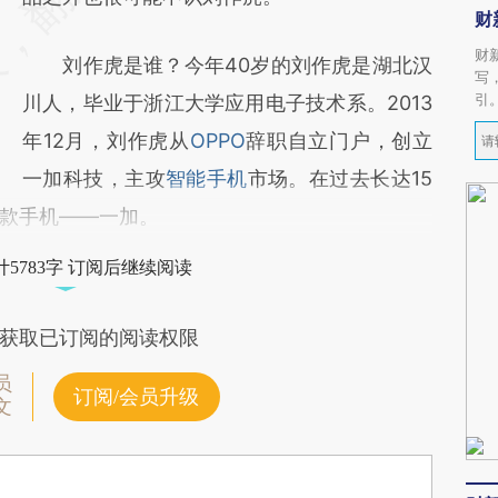
财
财
刘作虎是谁？今年40岁的刘作虎是湖北汉
写
引
川人，毕业于浙江大学应用电子技术系。2013
年12月，刘作虎从
OPPO
辞职自立门户，创立
一加科技，主攻
智能手机
市场。在过去长达15
款手机——一加。
5783字 订阅后继续阅读
获取已订阅的阅读权限
员
订阅/会员升级
文