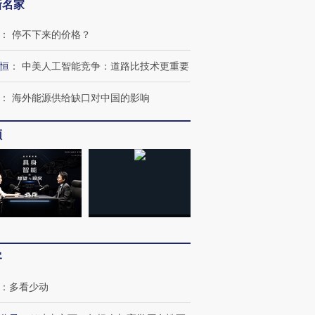
新名家
：
停不下来的价格？
恒
：
中美人工智能竞争：道路比技术更重要
：
海外能源供给缺口对中国的影响
频
客
：
多看少动