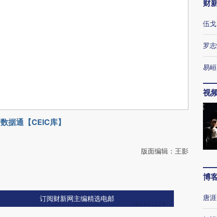
财
伍戈
罗志
易峘
视
数据通【CEIC库】
版面编辑：王影
博
唐涯
订阅财新网主编精选电邮