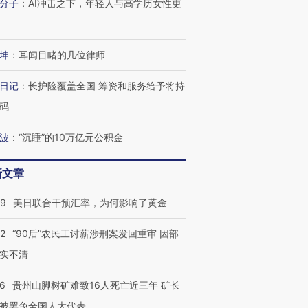
分子
：
AI冲击之下，年轻人与高学历女性更
坤
：
耳闻目睹的几位律师
日记
：
长护险覆盖全国 筹资和服务给予将持
码
波
：
“沉睡”的10万亿元公积金
新文章
09
美日联合干预汇率，为何影响了黄金
32
“90后”农民工讨薪涉刑案发回重审 因部
实不清
36
贵州山脚树矿难致16人死亡近三年 矿长
跨国走私7万
视线｜被称为“蟑螂”的印
视线｜“入侵”还是“人道危
检体内含3种
度Z世代 用街头抗争将教
机”？难民潮撕裂西班牙
秘鲁纳斯
被罢免全国人大代表