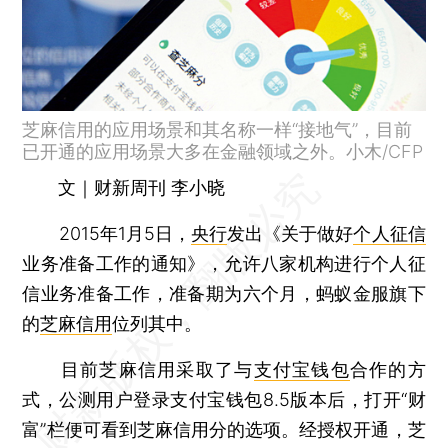
芝麻信用的应用场景和其名称一样“接地气”，目前
已开通的应用场景大多在金融领域之外。小木/CFP
文｜财新周刊 李小晓
2015年1月5日，
央行
发出《关于做好
个人征信
业务准备工作的通知》，允许八家机构进行个人征
信业务准备工作，准备期为六个月，蚂蚁金服旗下
的
芝麻信用
位列其中。
目前芝麻信用采取了与
支付宝钱包
合作的方
式，公测用户登录支付宝钱包8.5版本后，打开“财
富”栏便可看到芝麻信用分的选项。经授权开通，芝