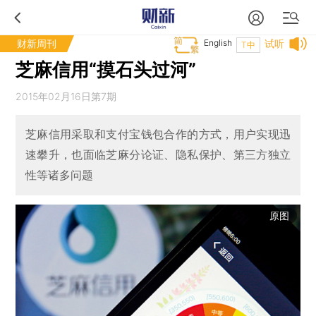
财新周刊
English
试听
T中
芝麻信用“摸石头过河”
2015年02月16日第7期
芝麻信用采取和支付宝钱包合作的方式，用户实现迅
速攀升，也面临芝麻分论证、隐私保护、第三方独立
性等诸多问题
原图