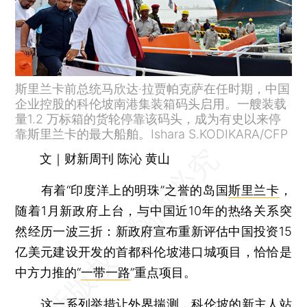
斯里兰卡前总统马欣达·拉贾帕克萨在任时期，中国
企业控股的科伦坡南港集装箱码头启用。一艘装载
量1.2 万标箱的货轮停靠该码头，成为有史以来停
靠斯里兰卡的最大船舶。Ishara S.KODIKARA/CFP
文｜财新周刊 陈沁 黄山
有着“印度洋上的明珠”之誉的岛国
斯里兰卡
，
随着1月新政府上台，与中国近10年的热络关系突
然经历一波三折：新政府宣布重新评估中国投资15
亿美元建设开发的首都科伦坡港口城项目，恰恰是
中方力推的“
一带一路
”重点项目。
这一系列举措让外界揣测，科伦坡的新主人站