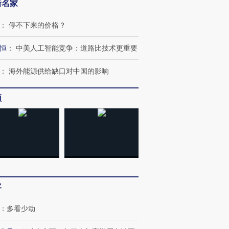
新名家
：
停不下来的价格？
恒
：
中美人工智能竞争：道路比技术更重要
：
海外能源供给缺口对中国的影响
频
客
：
多看少动