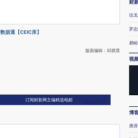
财
伍戈
罗志
数据通【CEIC库】
易峘
版面编辑：邱祺璞
视
订阅财新网主编精选电邮
博
唐涯