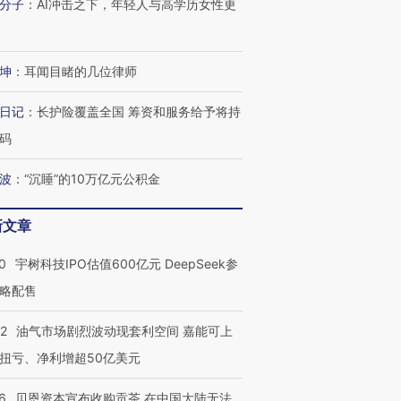
分子
：
AI冲击之下，年轻人与高学历女性更
坤
：
耳闻目睹的几位律师
日记
：
长护险覆盖全国 筹资和服务给予将持
码
波
：
“沉睡”的10万亿元公积金
新文章
0
宇树科技IPO估值600亿元 DeepSeek参
略配售
22
油气市场剧烈波动现套利空间 嘉能可上
扭亏、净利增超50亿美元
6
贝恩资本宣布收购贡茶 在中国大陆无法