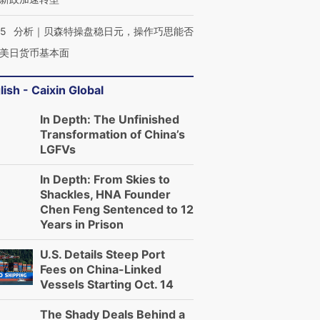
05
分析｜贝森特操盘稳日元，操作巧思能否
美日货币基本面
lish - Caixin Global
In Depth: The Unfinished
Transformation of China’s
LGFVs
In Depth: From Skies to
Shackles, HNA Founder
Chen Feng Sentenced to 12
Years in Prison
U.S. Details Steep Port
Fees on China-Linked
Vessels Starting Oct. 14
The Shady Deals Behind a