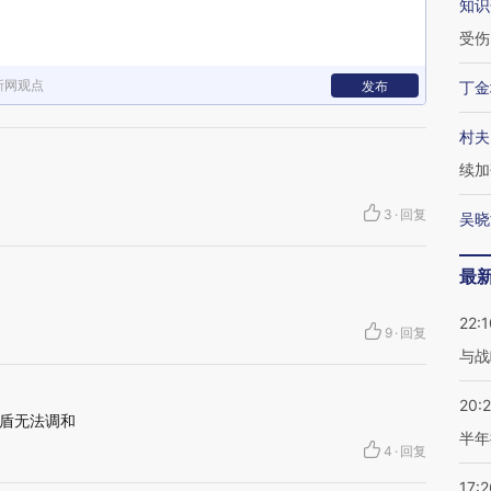
知识
受伤
新网观点
发布
丁金
村夫
续加
3
·
回复
吴晓
最
22:1
9
·
回复
与战
20:
盾无法调和
半年
4
·
回复
17:2