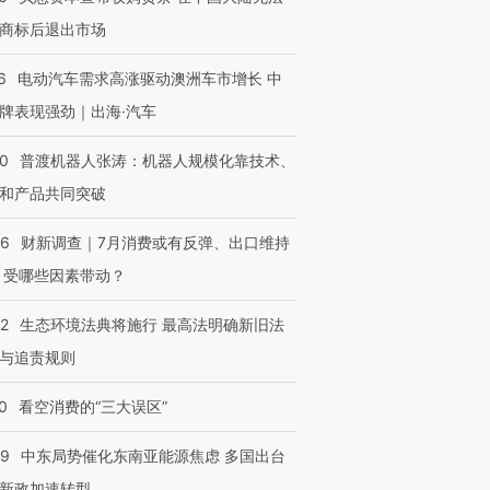
商标后退出市场
6
电动汽车需求高涨驱动澳洲车市增长 中
牌表现强劲｜出海·汽车
00
普渡机器人张涛：机器人规模化靠技术、
和产品共同突破
56
财新调查｜7月消费或有反弹、出口维持
 受哪些因素带动？
42
生态环境法典将施行 最高法明确新旧法
与追责规则
0
看空消费的“三大误区”
59
中东局势催化东南亚能源焦虑 多国出台
新政加速转型