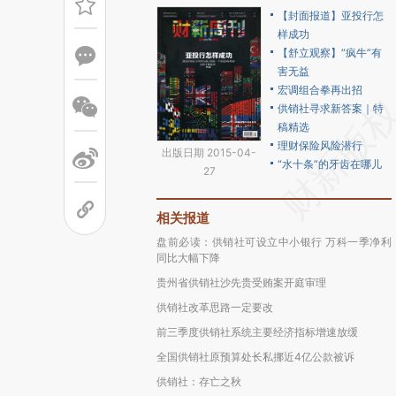
【封面报道】亚投行怎
样成功
【舒立观察】“疯牛”有
害无益
宏调组合拳再出招
供销社寻求新答案｜特
稿精选
理财保险风险潜行
出版日期 2015-04-
“水十条”的牙齿在哪儿
27
相关报道
盘前必读：供销社可设立中小银行 万科一季净利
同比大幅下降
贵州省供销社沙先贵受贿案开庭审理
供销社改革思路一定要改
前三季度供销社系统主要经济指标增速放缓
全国供销社原预算处长私挪近4亿公款被诉
供销社：存亡之秋