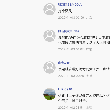
财新网友BM2QcV
打个激灵
2022-11-03 03:29 · 北京
财新网友CTdz4B
真的能“迈向综合农协”吗？日本
化农民选票的管道，到了大正时期
2022-11-03 01:07 · 广东
山青花mGi
供销社管理好绝对利大于弊，疫情
2022-11-03 00:50 · 安徽
linlin3930
供销社主要还是做好农资产品的运
个节点，拭目以待。
2022-11-02 23:54 · 上海