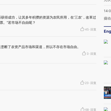
14:
否获得成功，让其多年积攒的资源为农民所用，在‘三农’，改革过
撬动
票。”若市场不自由呢？
45
·
回复
Eng
策垄断了农资产品市场和渠道，所以不存在市场自由。
3
·
回复
23
·
回复
68
·
回复