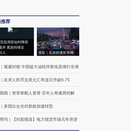
辑推荐
宜昌局部短时降雨
8毫米 紧急转移近
00人
显影｜瓜农的漫长等待
｜
规避封锁 中国超大油轮停靠埃及绕行非洲
｜
在岸人民币兑美元汇率连日升破6.75
我闻
｜
资管掌舵人更替 百年人寿僵局何解
｜
多国出台光伏新政加速转型
周刊
｜
【封面报道】电力现货市场元年突进