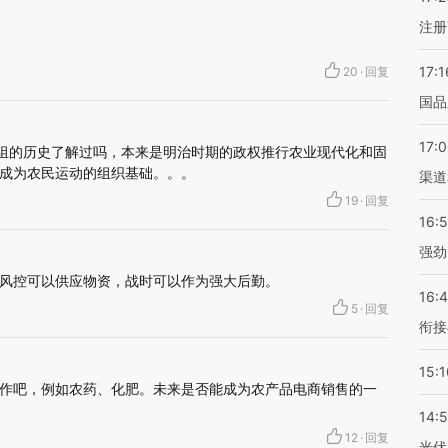
注册
17:1
20
·
回复
国品
17:
农组的历史了解过吗，本来是明治时期的政权推行农业现代化和固
成为农民运动的组织基础。。。
渠道
19
·
回复
16:
强劲
风控可以供应物资，战时可以作为强大后勤。
16:
5
·
回复
衔接
15:1
作吧，例如农药、化肥。未来是否能成为农产品电商销售的一
14:
12
·
回复
光伏