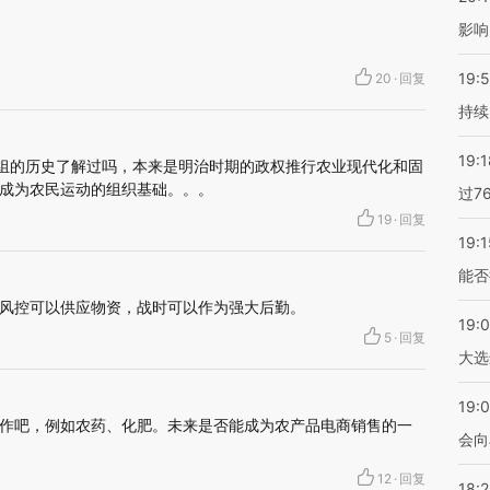
影响
19:5
20
·
回复
持续
19:1
农组的历史了解过吗，本来是明治时期的政权推行农业现代化和固
成为农民运动的组织基础。。。
过7
19
·
回复
19:1
能否
风控可以供应物资，战时可以作为强大后勤。
19:
5
·
回复
大选
19:0
作吧，例如农药、化肥。未来是否能成为农产品电商销售的一
会向
12
·
回复
18: