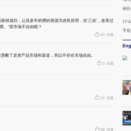
候任
否获得成功，让其多年积攒的资源为农民所用，在‘三农’，改革过
17:
票。”若市场不自由呢？
手祖
45
·
回复
Eng
策垄断了农资产品市场和渠道，所以不存在市场自由。
3
·
回复
23
·
回复
68
·
回复