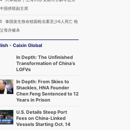
中国侨联副主席
45
泰国发生致命校园枪击案至少6人死亡 枪
父母亦被杀
lish - Caixin Global
In Depth: The Unfinished
Transformation of China’s
LGFVs
In Depth: From Skies to
Shackles, HNA Founder
Chen Feng Sentenced to 12
Years in Prison
U.S. Details Steep Port
Fees on China-Linked
Vessels Starting Oct. 14