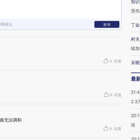
知识
受伤
新网观点
发布
丁金
村夫
续加
3
·
回复
吴晓
最
21:
9
·
回复
2.
20:
盾无法调和
倍
4
·
回复
20:1