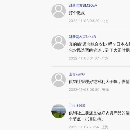
财新网友BM2QcV
打个激灵
2022-11-03 03:29 · 北京
财新网友CTdz4B
真的能“迈向综合农协”吗？日本
化农民选票的管道，到了大正时期
2022-11-03 01:07 · 广东
山青花mGi
供销社管理好绝对利大于弊，疫情
2022-11-03 00:50 · 安徽
linlin3930
供销社主要还是做好农资产品的运
个节点，拭目以待。
2022-11-02 23:54 · 上海