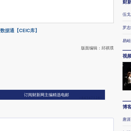
财
伍戈
罗志
数据通【CEIC库】
易峘
版面编辑：邱祺璞
视
订阅财新网主编精选电邮
博
唐涯