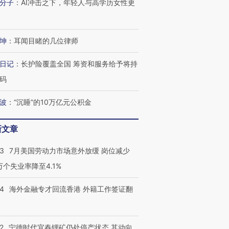
分子
：
AI冲击之下，年轻人与高学历女性更
坤
：
耳闻目睹的几位律师
日记
：
长护险覆盖全国 筹资和服务给予将持
码
波
：
“沉睡”的10万亿元公积金
新文章
43
7月美国劳动力市场意外放缓 岗位减少
3万个失业率降至4.1%
14
海外金融专才回流香港 外籍工作签证翻
2
宁德时代宜春锂矿仍处停产状态 其动向