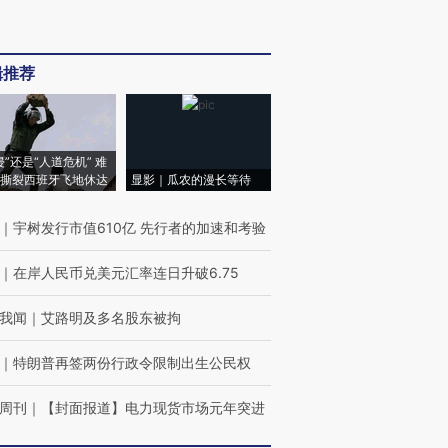
辑推荐
侵”还是“人道危机” 难
撕裂西班牙飞地休达
显影｜瓜农的漫长等待
｜
宇树发行市值610亿 先行者的加速和考验
｜
在岸人民币兑美元汇率连日升破6.75
我闻
｜
艾路明及多名股东被拘
｜
特朗普再签两份行政令限制出生公民权
周刊
｜
【封面报道】电力现货市场元年突进