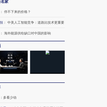
新名家
：
停不下来的价格？
恒
：
中美人工智能竞争：道路比技术更重要
：
海外能源供给缺口对中国的影响
频
客
：
多看少动