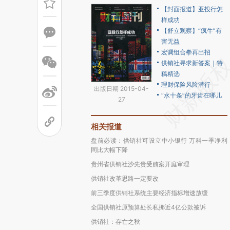
【封面报道】亚投行怎
样成功
【舒立观察】“疯牛”有
害无益
宏调组合拳再出招
供销社寻求新答案｜特
稿精选
理财保险风险潜行
出版日期 2015-04-
“水十条”的牙齿在哪儿
27
相关报道
盘前必读：供销社可设立中小银行 万科一季净利
同比大幅下降
贵州省供销社沙先贵受贿案开庭审理
供销社改革思路一定要改
前三季度供销社系统主要经济指标增速放缓
全国供销社原预算处长私挪近4亿公款被诉
供销社：存亡之秋