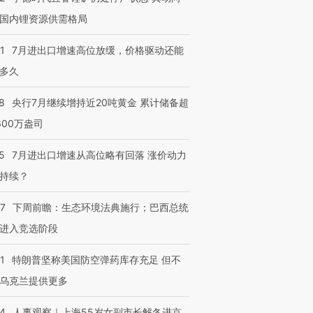
国内锂资源供需格局
1
7月进出口增速高位放缓，价格驱动还能
多久
8
央行7月继续增持近20吨黄金 累计储备超
600万盎司
5
7月进出口增速从高位略有回落 涨价动力
持续？
07
下周前瞻：生态环境法典施行；巴西总统
进入竞选阶段
1
特朗普坚称美国防空弹药库存充足 但不
乌克兰提供更多
24
人事观察｜上海55岁女副市长解冬进京