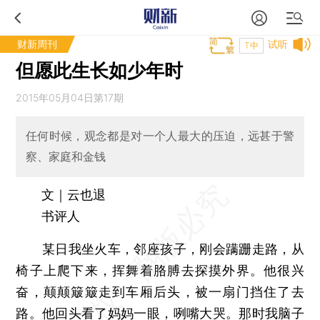
财新周刊
试听
T中
但愿此生长如少年时
2015年05月04日第17期
任何时候，观念都是对一个人最大的压迫，远甚于警
察、家庭和金钱
文｜云也退
书评人
某日我坐火车，邻座孩子，刚会蹒跚走路，从
椅子上爬下来，挥舞着胳膊去探摸外界。他很兴
奋，颠颠簸簸走到车厢后头，被一扇门挡住了去
路。他回头看了妈妈一眼，咧嘴大哭。那时我脑子