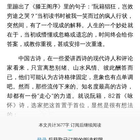
里蹦出了《滕王阁序》里的句子：“阮籍猖狂，岂效
穷途之哭？”当初读书时被我一笑而过的疯人行状，
突然间，有了一个现成的解释。人生的一个妙处就
在于，当初或懵懂或忽略或遗忘的，时间终会给你
答案，或教你重视，甚或安排一次重逢。
中国古诗，在一些爱讲西诗的现代诗人和评论
家看来，只宜离愁别绪、山水风情、彼此酬答而
已，他们可能认为古诗格律固定，意象也有点单调
吧。然而，那些流传下来的、知名度最高的古诗，
却都有一份“走心”的力道。就说阮籍，82首《咏
怀》诗，选家把这首置于首位，显然是很有想法
的：
本文共计3677字 订阅后继续阅读
登录
后获取已订阅的阅读权限