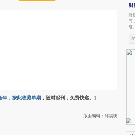
财
财
写
引
全年
，
按此收藏单期
，随时起刊，免费快递。]
版面编辑：邱祺璞