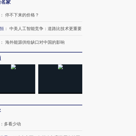
新名家
：
停不下来的价格？
恒
：
中美人工智能竞争：道路比技术更重要
：
海外能源供给缺口对中国的影响
频
客
：
多看少动
跨国走私7万
视线｜被称为“蟑螂”的印
视线｜“入侵”还是“人道危