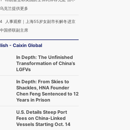
乌克兰提供更多
24
人事观察｜上海55岁女副市长解冬进京
中国侨联副主席
lish - Caixin Global
In Depth: The Unfinished
Transformation of China’s
LGFVs
In Depth: From Skies to
Shackles, HNA Founder
Chen Feng Sentenced to 12
Years in Prison
U.S. Details Steep Port
Fees on China-Linked
Vessels Starting Oct. 14