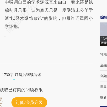
中强调自己的学术渊源其来由自。看来还是钱
穆别具只眼，认为龚氏只是一度受清末公羊学
编
派“以经术缘饰政论”的影响，但最终还重回小
学怀抱。
“入
民潮
特稿
金融
1730字 订阅后继续阅读
金融
世界
获取已订阅的阅读权限
财新
员
订阅/会员升级
文