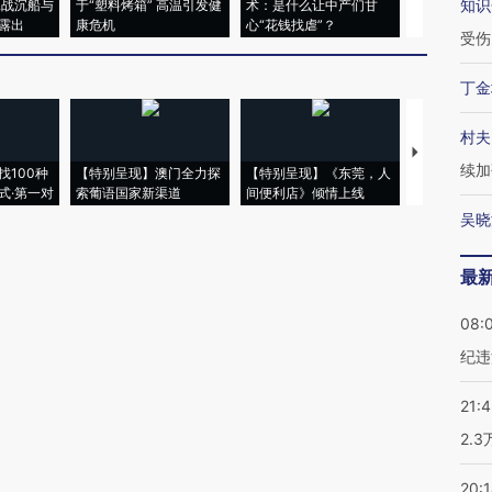
知识
二战沉船与
于“塑料烤箱” 高温引发健
术：是什么让中产们甘
粒摇头丸 尿
露出
康危机
心“花钱找虐”？
毒品
受伤
丁金
村夫
【推广】走
续加
找100种
【特别呈现】澳门全力探
【特别呈现】《东莞，人
会，让数智科
式·第一对
索葡语国家新渠道
间便利店》倾情上线
业
吴晓
最
08:
纪违
21:
2.
20: