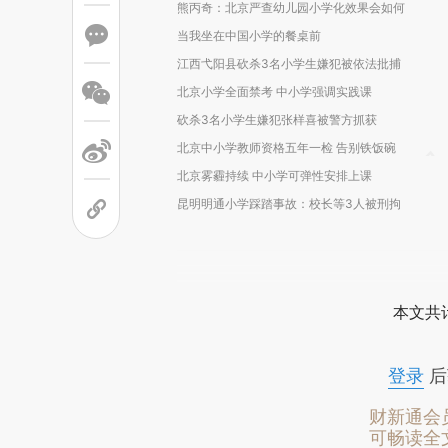
熊丙奇：北京严查幼儿园小学化效果会如何
当我坐在中国小学的餐桌前
江西弋阳县砍杀3名小学生嫌犯被依法批捕
北京小学全面禁考 中小学强调实践课
砍杀3名小学生嫌犯张样喜被警方抓获
北京中小学教师资格五年一检 告别铁饭碗
北京雾霾持续 中小学可弹性安排上课
昆明明通小学踩踏事故：校长等3人被刑拘
本文共计
登录
后
财新通会
可畅读全