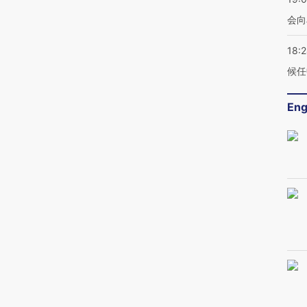
会向
18:
候任
Eng