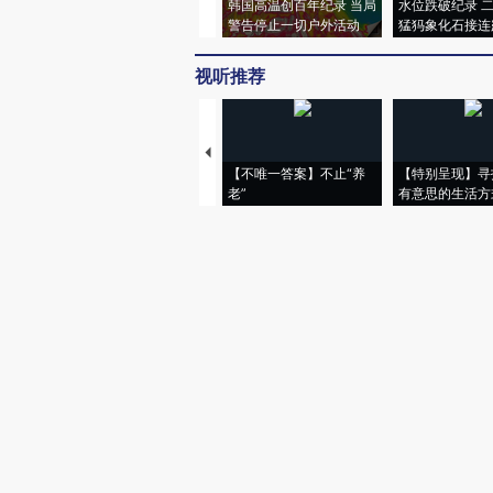
韩国高温创百年纪录 当局
水位跌破纪录 
警告停止一切户外活动
猛犸象化石接连
视听推荐
【不唯一答案】不止“养
【特别呈现】寻
老”
有意思的生活方