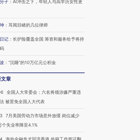
分子
：
AI冲击之下，年轻人与高学历女性更
检体内含3种
度Z世代 用街头抗争将教
机”？难民潮撕裂西班牙
秘鲁纳斯
育部长拱下台
飞地休达
13人遇难
坤
：
耳闻目睹的几位律师
日记
：
长护险覆盖全国 筹资和服务给予将持
进第四届链博
【商旅对话】华住集团
码
技“链”接产
【特别呈现】寻找100种
CFO：不靠规模取胜，华
【特别呈
有意思的生活方式·第三对
住三大增长引擎是什么？
有意思的
波
：
“沉睡”的10万亿元公积金
新文章
06
全国人大常委会：六名将领涉嫌严重违
法 被罢免全国人大代表
43
7月美国劳动力市场意外放缓 岗位减少
3万个失业率降至4.1%
14
海外金融专才回流香港 外籍工作签证翻