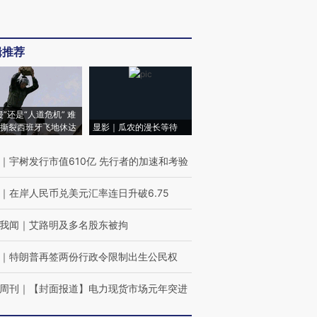
辑推荐
侵”还是“人道危机” 难
撕裂西班牙飞地休达
显影｜瓜农的漫长等待
｜
宇树发行市值610亿 先行者的加速和考验
｜
在岸人民币兑美元汇率连日升破6.75
我闻
｜
艾路明及多名股东被拘
｜
特朗普再签两份行政令限制出生公民权
周刊
｜
【封面报道】电力现货市场元年突进