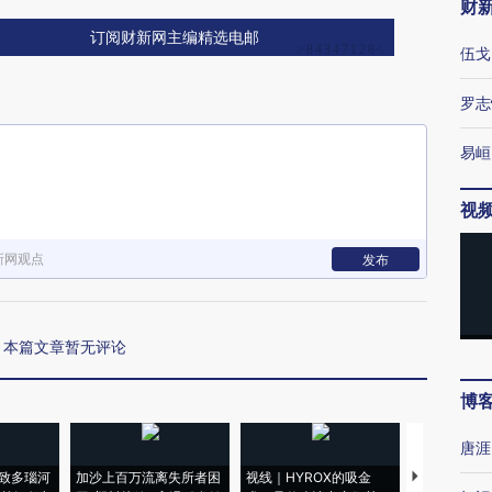
财
订阅财新网主编精选电邮
伍戈
罗志
易峘
视
新网观点
发布
本篇文章暂无评论
博
唐涯
致多瑙河
加沙上百万流离失所者困
视线｜HYROX的吸金
马航飞行员