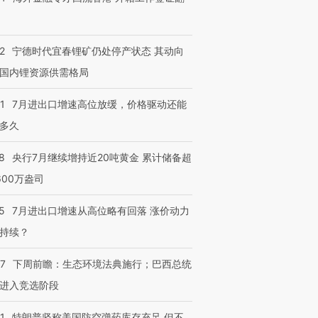
2
宁德时代宜春锂矿仍处停产状态 其动向
国内锂资源供需格局
1
7月进出口增速高位放缓，价格驱动还能
多久
8
央行7月继续增持近20吨黄金 累计储备超
600万盎司
5
7月进出口增速从高位略有回落 涨价动力
持续？
07
下周前瞻：生态环境法典施行；巴西总统
进入竞选阶段
1
特朗普坚称美国防空弹药库存充足 但不