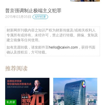
普京强调制止极端主义犯罪
2015年03月05日
APP打开
财新网所刊载内容之知识产权为财新传媒及/或相关权利人
专属所有或持有。未经许可，禁止进行转载、摘编、复制及
建立镜像等任何使用。
如有意愿转载，请发邮件至
hello@caixin.com
，获得书面
确认及授权后，方可转载。
推荐阅读
私房课