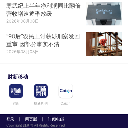
寒武纪上半年净利润同比翻倍
营收增速逐季放缓
2026年08月08日
“90后”农民工讨薪涉刑案发回
重审 因部分事实不清
2026年08月08日
财新移动
财新
财新周刊
Caixin
登录
网页版
订阅电邮
|
|
Copyright 财新网 All Rights Reserved