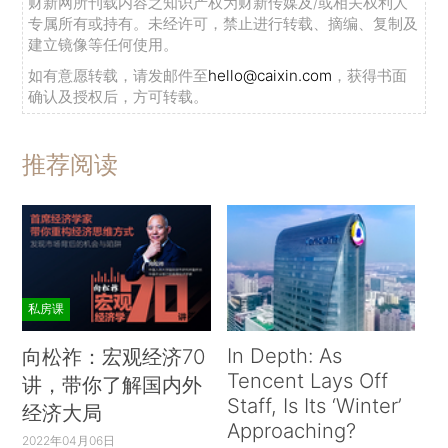
财新网所刊载内容之知识产权为财新传媒及/或相关权利人
专属所有或持有。未经许可，禁止进行转载、摘编、复制及
建立镜像等任何使用。
如有意愿转载，请发邮件至
hello@caixin.com
，获得书面
确认及授权后，方可转载。
推荐阅读
私房课
In Depth: As
向松祚：宏观经济70
Tencent Lays Off
讲，带你了解国内外
Staff, Is Its ‘Winter’
经济大局
Approaching?
2022年04月06日