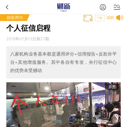
财新周刊
试听
T中
个人征信启程
2015年07月13日第27期
八家机构业务基本都是通用评分+信用报告+反欺诈平
台+其他增值服务。其中各自有专攻，央行征信中心
的优势未受撼动
原图