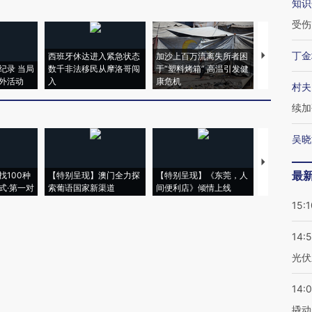
知识
受伤
丁金
西班牙休达进入紧急状态
加沙上百万流离失所者困
马航飞行员
纪录 当局
数千非法移民从摩洛哥闯
于“塑料烤箱” 高温引发健
粒摇头丸 尿
外活动
入
康危机
毒品
村夫
续加
吴晓
【推广】走
最
找100种
【特别呈现】澳门全力探
【特别呈现】《东莞，人
会，让数智科
式·第一对
索葡语国家新渠道
间便利店》倾情上线
业
15:1
14:
光伏
14:
撬动