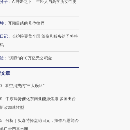
分子
：
AI冲击之下，年轻人与高学历女性更
坤
：
耳闻目睹的几位律师
跨国走私7万
视线｜HYROX的吸金
视线｜被
检体内含3种
术：是什么让中产们甘
泽连斯基密集出访美英 索
度Z世代
心“花钱找虐”？
要防空导弹“救急”
育部长拱
日记
：
长护险覆盖全国 筹资和服务给予将持
码
波
：
“沉睡”的10万亿元公积金
进第四届链博
【商旅对话】华住集团
新文章
技“链”接产
【特别呈现】寻找100种
CFO：不靠规模取胜，华
【特别呈
有意思的生活方式·第三对
住三大增长引擎是什么？
有意思的
0
看空消费的“三大误区”
59
中东局势催化东南亚能源焦虑 多国出台
新政加速转型
05
分析｜贝森特操盘稳日元，操作巧思能否
美日货币基本面