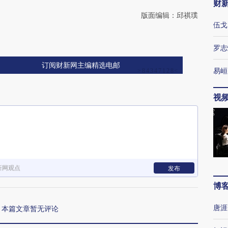
财
版面编辑：邱祺璞
伍戈
罗志
订阅财新网主编精选电邮
易峘
视
新网观点
发布
博
唐涯
本篇文章暂无评论