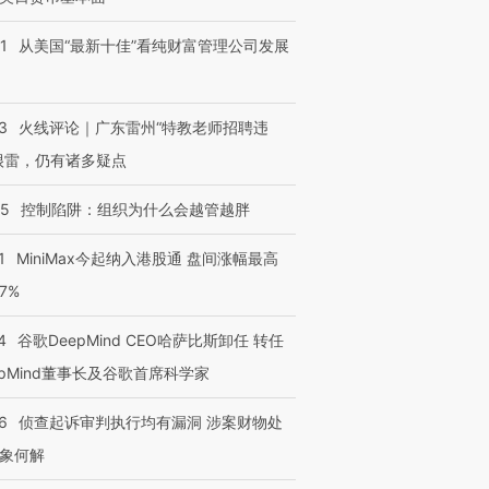
1
从美国“最新十佳”看纯财富管理公司发展
3
火线评论｜广东雷州“特教老师招聘违
很雷，仍有诸多疑点
05
控制陷阱：组织为什么会越管越胖
1
MiniMax今起纳入港股通 盘间涨幅最高
77%
4
谷歌DeepMind CEO哈萨比斯卸任 转任
epMind董事长及谷歌首席科学家
6
侦查起诉审判执行均有漏洞 涉案财物处
象何解