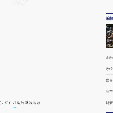
编
视线
Z世
金融
政经
世界
地产
共计0字 订阅后继续阅读
财新