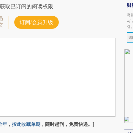
财
获取已订阅的阅读权限
财
员
写
订阅/会员升级
文
引
全年
，
按此收藏单期
，随时起刊，免费快递。]