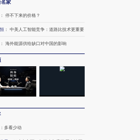
新名家
：
停不下来的价格？
恒
：
中美人工智能竞争：道路比技术更重要
：
海外能源供给缺口对中国的影响
频
客
：
多看少动