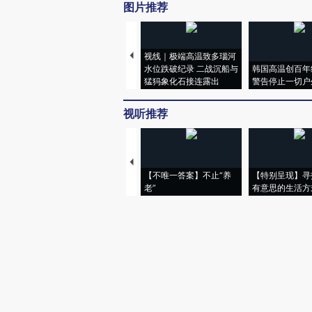
图片推荐
视线｜极端高温致多瑙河
水位跌破纪录 二战沉船与
韩国高温创百年
猛犸象化石接连露出
警告停止一切户
视听推荐
【不唯一答案】不止“养
【特别呈现】寻
老”
有意思的生活方