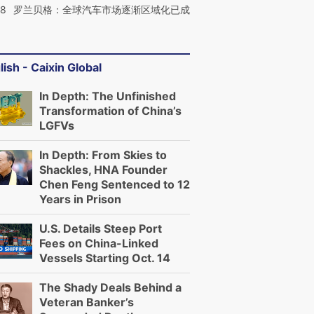
58
罗兰贝格：全球汽车市场逐渐区域化已成
lish - Caixin Global
In Depth: The Unfinished
Transformation of China’s
LGFVs
In Depth: From Skies to
Shackles, HNA Founder
Chen Feng Sentenced to 12
Years in Prison
U.S. Details Steep Port
Fees on China-Linked
Vessels Starting Oct. 14
The Shady Deals Behind a
Veteran Banker’s