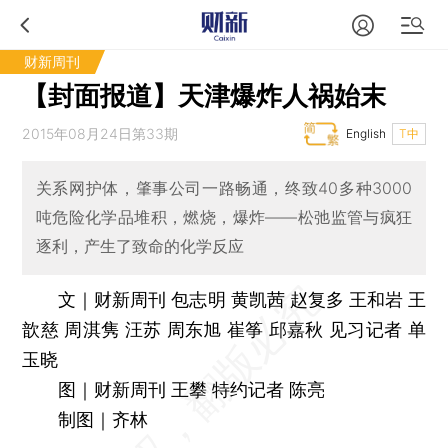
财新周刊
【封面报道】天津爆炸人祸始末
2015年08月24日第33期
English
T中
关系网护体，肇事公司一路畅通，终致40多种3000
吨危险化学品堆积，燃烧，爆炸——松弛监管与疯狂
逐利，产生了致命的化学反应
文｜财新周刊 包志明 黄凯茜 赵复多 王和岩 王
歆慈 周淇隽 汪苏 周东旭 崔筝 邱嘉秋 见习记者 单
玉晓
图｜财新周刊 王攀 特约记者 陈亮
制图｜齐林