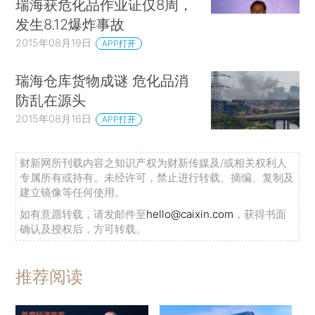
瑞海获危化品作业证仅8周，
发生8.12爆炸事故
2015年08月19日
APP打开
瑞海仓库货物成谜 危化品消
防乱在源头
2015年08月16日
APP打开
财新网所刊载内容之知识产权为财新传媒及/或相关权利人
专属所有或持有。未经许可，禁止进行转载、摘编、复制及
建立镜像等任何使用。
如有意愿转载，请发邮件至
hello@caixin.com
，获得书面
确认及授权后，方可转载。
推荐阅读