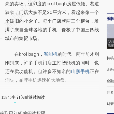
亮的卖场，但印度的krol bagh房屋低矮、巷道
狭窄，门店大多不足20平方米，看起来像一个
编
个破旧的小盒子。每个门店就两三个柜台，堆
满了来自全球各地的手机，像极了中国三四线
城市的集贸市场。
“入
民潮
在krol bagh，
智能机
的时代一两年前才刚
特稿
刚到来，许多手机门店主打智能机的同时，也
金融
还在卖功能机。但许多不知名的
山寨手机
正在
消失，品牌手机迅速扩大地盘。
金融
世界
15845字 订阅后继续阅读
财新
获取已订阅的阅读权限