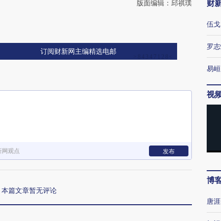
财
版面编辑：邱祺璞
伍戈
罗志
订阅财新网主编精选电邮
易峘
视
新网观点
发布
博
本篇文章暂无评论
唐涯