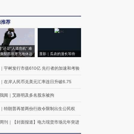
辑推荐
侵”还是“人道危机” 难
撕裂西班牙飞地休达
显影｜瓜农的漫长等待
｜
宇树发行市值610亿 先行者的加速和考验
｜
在岸人民币兑美元汇率连日升破6.75
我闻
｜
艾路明及多名股东被拘
｜
特朗普再签两份行政令限制出生公民权
周刊
｜
【封面报道】电力现货市场元年突进