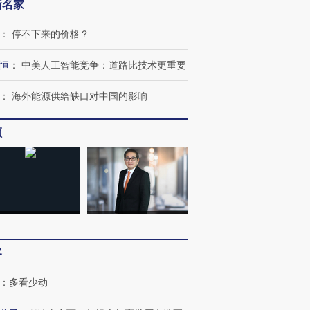
新名家
：
停不下来的价格？
恒
：
中美人工智能竞争：道路比技术更重要
：
海外能源供给缺口对中国的影响
频
客
：
多看少动