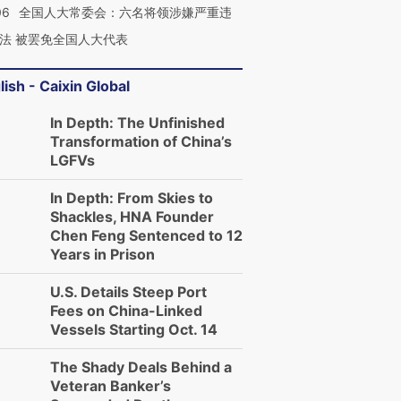
06
全国人大常委会：六名将领涉嫌严重违
法 被罢免全国人大代表
lish - Caixin Global
In Depth: The Unfinished
Transformation of China’s
LGFVs
In Depth: From Skies to
Shackles, HNA Founder
Chen Feng Sentenced to 12
Years in Prison
U.S. Details Steep Port
Fees on China-Linked
Vessels Starting Oct. 14
The Shady Deals Behind a
Veteran Banker’s