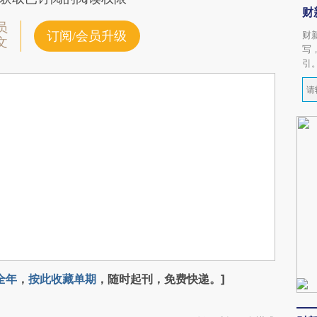
财
员
订阅/会员升级
财
文
写
引
全年
，
按此收藏单期
，随时起刊，免费快递。]