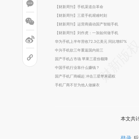
【财新周刊】手机渠道自革命
【财新周刊】三星手机艰难时刻
【财新周刊】运营商撬动国产智能手机
【财新周刊】刘作虎：一加如何做手机
华为手机上半年营收72.3亿美元 同比增87%
中兴手机欲三年重返国内前三
国产手机占市场 苹果三星份额降
中国手机行业靠什么赚钱？
国产手机厂商崛起 冲击三星苹果霸权
手机厂商不甘为他人做嫁衣
本文共计
登录
后