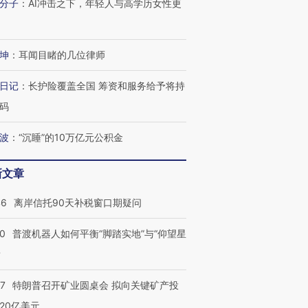
分子
：
AI冲击之下，年轻人与高学历女性更
”还是“人道危
湖北宜昌局部短时降雨
哈尔滨遭遇短时极端强降
撕裂西班牙
128毫米 紧急转移近
雨 3小时累计雨量超80毫
秘鲁纳斯
坤
：
耳闻目睹的几位律师
4000人
米
13人遇难
日记
：
长护险覆盖全国 筹资和服务给予将持
码
波
：
“沉睡”的10万亿元公积金
进第四届链博
【商旅对话】华住集团
技“链”接产
【特别呈现】寻找100种
CFO：不靠规模取胜，华
【特别呈
有意思的生活方式·第三对
住三大增长引擎是什么？
有意思的
新文章
46
离岸信托90天补税窗口期疑问
00
普渡机器人如何平衡“脚踏实地”与“仰望星
？
57
特朗普召开矿业圆桌会 拟向关键矿产投
20亿美元