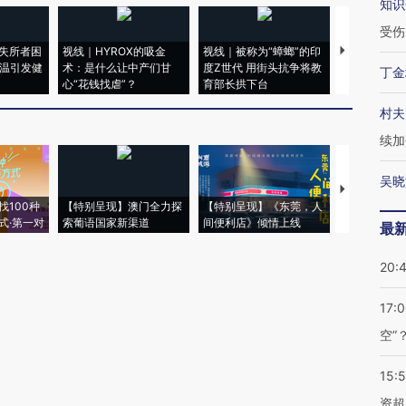
知识
受伤
失所者困
视线｜HYROX的吸金
视线｜被称为“蟑螂”的印
视线｜“入侵
高温引发健
术：是什么让中产们甘
度Z世代 用街头抗争将教
机”？难民潮
丁金
心“花钱找虐”？
育部长拱下台
飞地休达
村夫
续加
吴晓
【推广】走
找100种
【特别呈现】澳门全力探
【特别呈现】《东莞，人
会，让数智科
式·第一对
索葡语国家新渠道
间便利店》倾情上线
业
最
20:
17:
空”
15:
资超