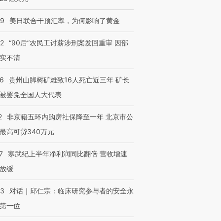
09
美日联合干预汇率，为何影响了黄金
32
“90后”农民工讨薪涉刑案发回重审 因部
实不清
36
贵州山脚树矿难致16人死亡近三年 矿长
被罢免全国人大代表
2
非京籍五环内购房社保降至一年 北京市公
最高可贷340万元
7
寒武纪上半年净利润同比翻倍 营收增速
放缓
53
对话｜邱仁宗：临床研究参与者的安全永
第一位