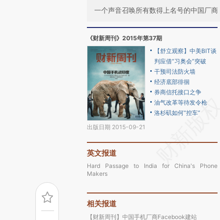
一个声音召唤所有数得上名号的中国厂商
《财新周刊》2015年第37期
【舒立观察】中美BIT谈
判应借“习奥会”突破
干预司法防火墙
经济底部徘徊
券商信托接口之争
油气改革等待发令枪
洛杉矶如何“控车”
出版日期 2015-09-21
英文报道
Hard Passage to India for China's Phone
Makers
相关报道
【财新周刊】中国手机厂商Facebook建站