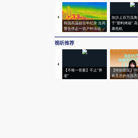
加沙上百万流离
韩国高温创百年纪录 当局
于“塑料烤箱” 
警告停止一切户外活动
康危机
视听推荐
【不唯一答案】不止“养
【特别呈现】寻
老”
有意思的生活方