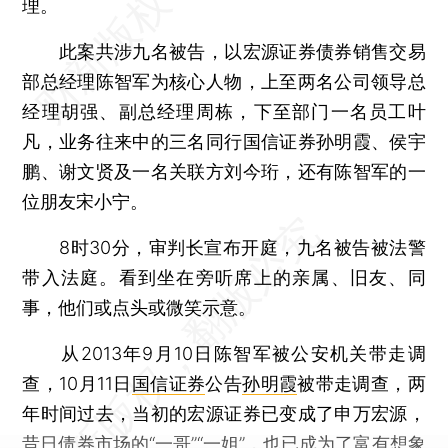
理。
此案共涉九名被告，以宏源证券债券销售交易
部总经理陈智军为核心人物，上至两名公司领导总
经理胡强、副总经理周栋，下至部门一名员工叶
凡，业务往来中的三名同行国信证券孙明霞、侯宇
鹏、谢文贤及一名关联方刘今珩，还有陈智军的一
位朋友宋小宁。
8时30分，审判长宣布开庭，九名被告被法警
带入法庭。看到坐在旁听席上的亲属、旧友、同
事，他们或点头或微笑示意。
从2013年9月10日陈智军被公安机关带走调
查，10月11日
国信证券
公告
孙明霞
被带走调查，两
年时间过去，当初的宏源证券已变成了申万宏源，
昔日债券市场的“一哥”“一姐”，也已成为了富有想象