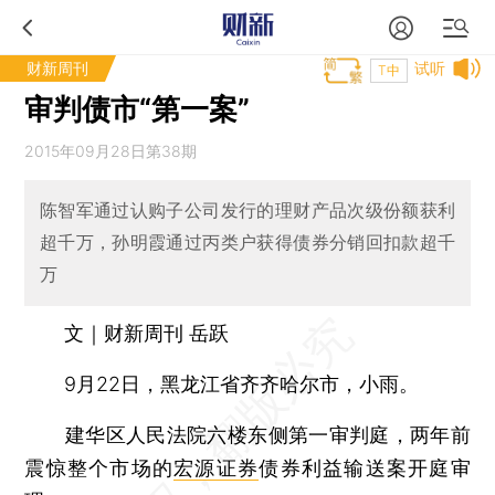
财新周刊
试听
T中
审判债市“第一案”
2015年09月28日第38期
陈智军通过认购子公司发行的理财产品次级份额获利
超千万，孙明霞通过丙类户获得债券分销回扣款超千
万
文｜财新周刊 岳跃
9月22日，黑龙江省齐齐哈尔市，小雨。
建华区人民法院六楼东侧第一审判庭，两年前
震惊整个市场的
宏源证券
债券利益输送案开庭审