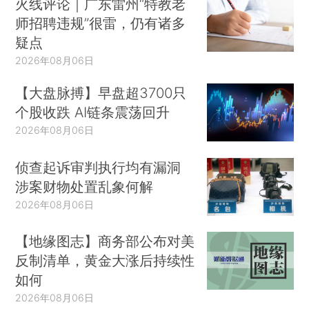
火线评论｜广东雷州“特教老
师招聘违规”很雷，仍有诸多
疑点
2026年08月06日
【大盘脉搏】早盘超3700只
个股收跌 AI链条震荡回升
2026年08月06日
侦查起诉审判执行均有漏洞
涉案财物处置乱象何解
2026年08月06日
【地缘图志】商务部公布对美
反制清单，黄金大涨后持续性
如何
2026年08月06日