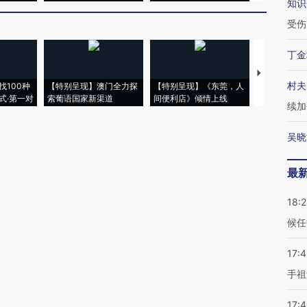
知识
受伤
丁金
【推广】走
村夫
找100种
【特别呈现】澳门全力探
【特别呈现】《东莞，人
会，让数智科
式·第一对
索葡语国家新渠道
间便利店》倾情上线
业
续加
吴晓
最
18:
候任
17:
手祖
17: