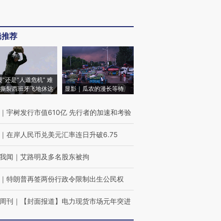
辑推荐
侵”还是“人道危机” 难
撕裂西班牙飞地休达
显影｜瓜农的漫长等待
｜
宇树发行市值610亿 先行者的加速和考验
｜
在岸人民币兑美元汇率连日升破6.75
我闻
｜
艾路明及多名股东被拘
｜
特朗普再签两份行政令限制出生公民权
周刊
｜
【封面报道】电力现货市场元年突进