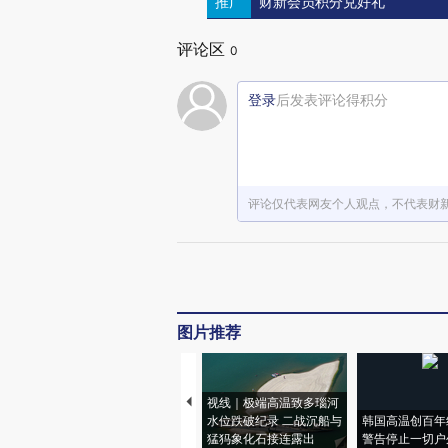
推广
财新会员积分兑好礼
评论区
0
登录
后发表评论得积分
评论仅代表网友个人观点，不代表财
图片推荐
视线｜极端高温致多瑙河
水位跌破纪录 二战沉船与
韩国高温创百年
猛犸象化石接连露出
警告停止一切户