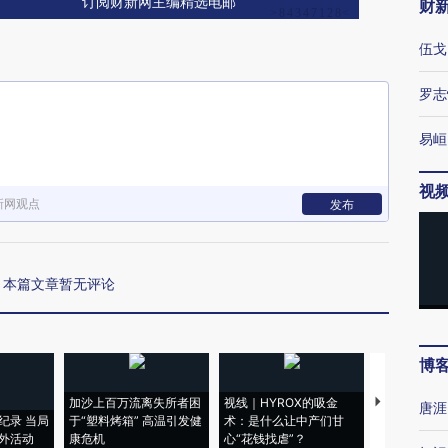
订阅财新网主编精选电邮
财
伍戈
罗志
易峘
视
新网观点
发布
本篇文章暂无评论
博
加沙上百万流离失所者困
视线｜HYROX的吸金
马航飞行员
唐涯
纪录 当局
于“塑料烤箱” 高温引发健
术：是什么让中产们甘
粒摇头丸 尿
外活动
康危机
心“花钱找虐”？
毒品