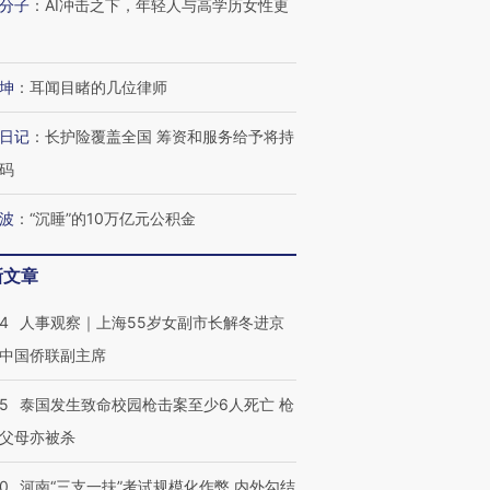
分子
：
AI冲击之下，年轻人与高学历女性更
坤
：
耳闻目睹的几位律师
进第四届链博
【商旅对话】华住集团
日记
：
长护险覆盖全国 筹资和服务给予将持
技“链”接产
【特别呈现】寻找100种
CFO：不靠规模取胜，华
【特别呈
有意思的生活方式·第三对
住三大增长引擎是什么？
有意思的
码
波
：
“沉睡”的10万亿元公积金
新文章
24
人事观察｜上海55岁女副市长解冬进京
中国侨联副主席
45
泰国发生致命校园枪击案至少6人死亡 枪
父母亦被杀
40
河南“三支一扶”考试规模化作弊 内外勾结