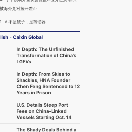
被海外竞对拉开差距
1
AI不是镜子，是蒸馏器
lish - Caixin Global
In Depth: The Unfinished
Transformation of China’s
LGFVs
In Depth: From Skies to
Shackles, HNA Founder
Chen Feng Sentenced to 12
Years in Prison
U.S. Details Steep Port
Fees on China-Linked
Vessels Starting Oct. 14
The Shady Deals Behind a