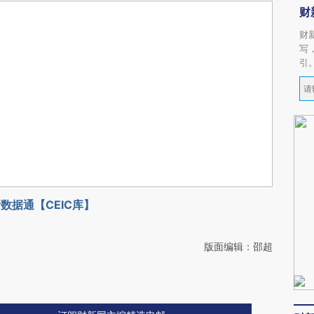
财
财
写
引
数据通【CEIC库】
版面编辑：邵超