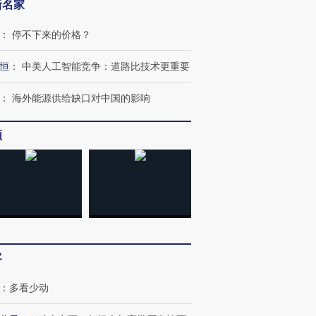
新名家
：
停不下来的价格？
恒
：
中美人工智能竞争：道路比技术更重要
：
海外能源供给缺口对中国的影响
频
客
跨国走私7万
视线｜被称为“蟑螂”的印
视线｜“入侵”还是“人道危
：
多看少动
检体内含3种
度Z世代 用街头抗争将教
机”？难民潮撕裂西班牙
秘鲁纳斯
育部长拱下台
飞地休达
13人遇难