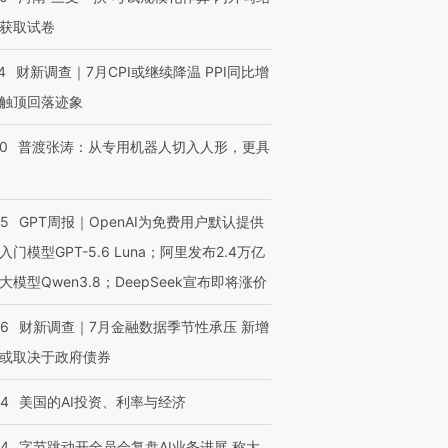
获取试卷
4
财新调查｜7月CPI或继续降温 PPI同比增
触顶回落迹象
00
普渡张涛：从专用机器人切入人形，更具
55
GPT周报｜OpenAI为免费用户默认提供
入门模型GPT-5.6 Luna；阿里发布2.4万亿
大模型Qwen3.8；DeepSeek宣布即将涨价
46
财新调查｜7月金融数据季节性承压 新增
或取决于政府债券
44
美国的AI投资、利率与经济
44
字节跳动开全员会复盘AI业务进展 称大