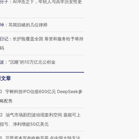
分子
：
AI冲击之下，年轻人与高学历女性更
让中产们甘
粒摇头丸 尿检体内含3种
度Z世代 用街头抗争将教
秘鲁纳斯
”？
毒品
育部长拱下台
13人遇难
坤
：
耳闻目睹的几位律师
日记
：
长护险覆盖全国 筹资和服务给予将持
进第四届链博
【商旅对话】华住集团
码
技“链”接产
【特别呈现】寻找100种
CFO：不靠规模取胜，华
【特别呈
有意思的生活方式·第三对
住三大增长引擎是什么？
有意思的
波
：
“沉睡”的10万亿元公积金
新文章
0
宇树科技IPO估值600亿元 DeepSeek参
略配售
22
油气市场剧烈波动现套利空间 嘉能可上
扭亏、净利增超50亿美元
6
贝恩资本宣布收购贡茶 在中国大陆无法