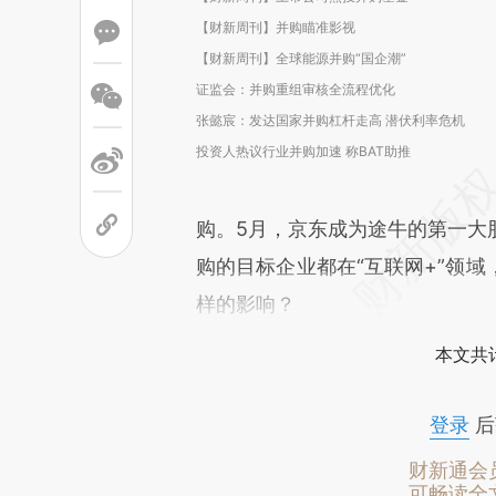
【财新周刊】并购瞄准影视
【财新周刊】全球能源并购“国企潮”
证监会：并购重组审核全流程优化
张懿宸：发达国家并购杠杆走高 潜伏利率危机
投资人热议行业并购加速 称BAT助推
购。5月，京东成为途牛的第一大
购的目标企业都在“互联网+”领
样的影响？
本文共计
登录
后
财新通会
可畅读全