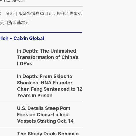
05
分析｜贝森特操盘稳日元，操作巧思能否
美日货币基本面
lish - Caixin Global
In Depth: The Unfinished
Transformation of China’s
LGFVs
In Depth: From Skies to
Shackles, HNA Founder
Chen Feng Sentenced to 12
Years in Prison
U.S. Details Steep Port
Fees on China-Linked
Vessels Starting Oct. 14
The Shady Deals Behind a