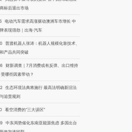
商标后退出市场
6
电动汽车需求高涨驱动澳洲车市增长 中
牌表现强劲｜出海·汽车
00
普渡机器人张涛：机器人规模化靠技术、
和产品共同突破
56
财新调查｜7月消费或有反弹、出口维持
 受哪些因素带动？
42
生态环境法典将施行 最高法明确新旧法
与追责规则
0
看空消费的“三大误区”
59
中东局势催化东南亚能源焦虑 多国出台
新政加速转型