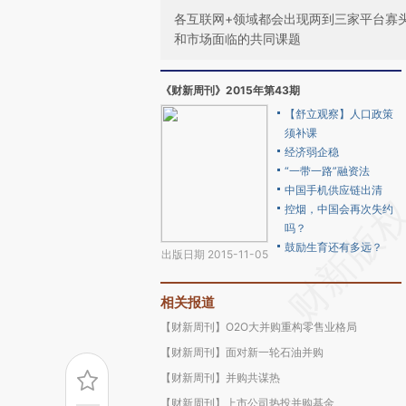
各互联网+领域都会出现两到三家平台寡
和市场面临的共同课题
《财新周刊》2015年第43期
【舒立观察】人口政策
须补课
经济弱企稳
“一带一路”融资法
中国手机供应链出清
控烟，中国会再次失约
吗？
鼓励生育还有多远？
出版日期 2015-11-05
相关报道
【财新周刊】O2O大并购重构零售业格局
【财新周刊】面对新一轮石油并购
【财新周刊】并购共谋热
【财新周刊】上市公司热投并购基金