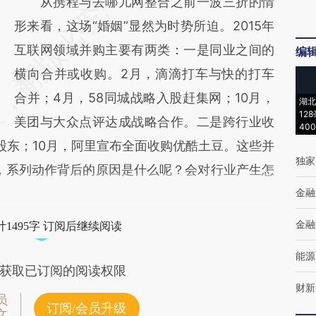
从携程与去哪儿网整合之前一波三折的情
形来看，这场“婚姻”显然为时势所迫。2015年
互联网领域并购主要有两类：一是同业之间的
编
横向合并或收购。2月，滴滴打车与快的打车
合并；4月，58同城战略入股赶集网；10月，
湖北
12
美团与大众点评达成战略合作。二是跨行业收
40
股东；10月，阿里宣布全面收购优酷土豆。这些并
独家
域，系列动作背后的原因是什么呢？会对行业产生怎
金融
金融
1495字 订阅后继续阅读
能源
获取已订阅的阅读权限
财新
员
订阅/会员升级
文