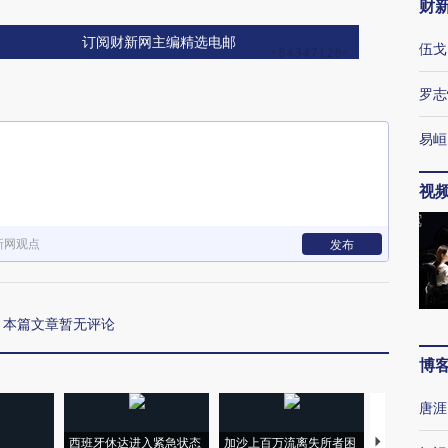
财
订阅财新网主编精选电邮
伍戈
罗志
易峘
视
新网观点
发布
本篇文章暂无评论
博
唐涯
西班牙休达进入紧急状态
加沙上百万流离失所者困
视线｜HYR