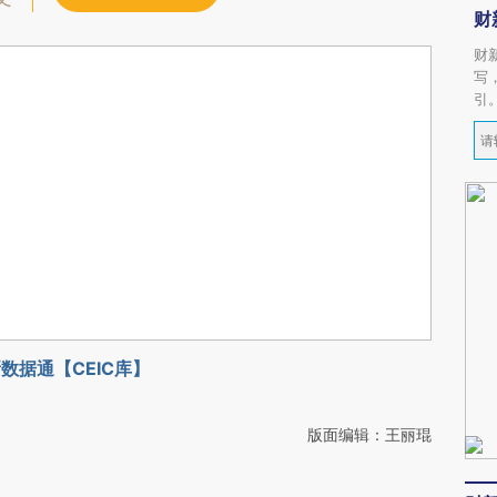
财
财
写
引
数据通【CEIC库】
版面编辑：王丽琨