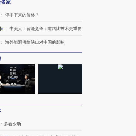
新名家
：
停不下来的价格？
恒
：
中美人工智能竞争：道路比技术更重要
：
海外能源供给缺口对中国的影响
频
客
：
多看少动
OX的吸金
马航飞行员跨国走私7万
视线｜被称为“蟑螂”的印