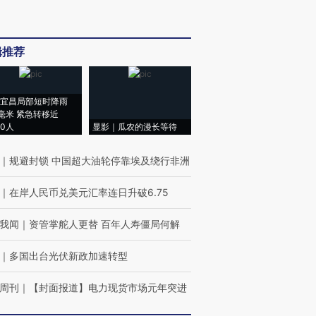
辑推荐
宜昌局部短时降雨
8毫米 紧急转移近
00人
显影｜瓜农的漫长等待
｜
规避封锁 中国超大油轮停靠埃及绕行非洲
｜
在岸人民币兑美元汇率连日升破6.75
我闻
｜
资管掌舵人更替 百年人寿僵局何解
｜
多国出台光伏新政加速转型
周刊
｜
【封面报道】电力现货市场元年突进