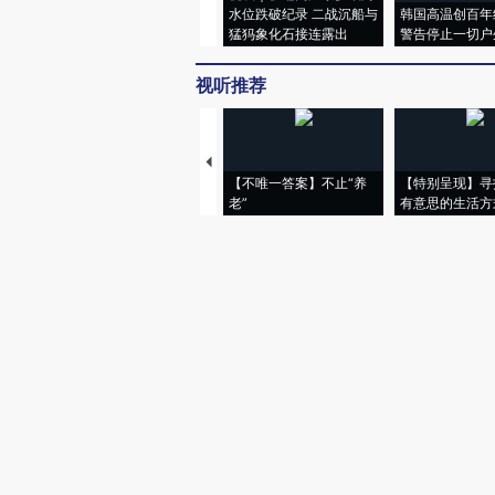
水位跌破纪录 二战沉船与
韩国高温创百年
猛犸象化石接连露出
警告停止一切户
视听推荐
【不唯一答案】不止“养
【特别呈现】寻
老”
有意思的生活方