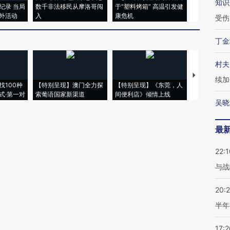
知识
纪录 当局
数千非法移民从摩洛哥闯
于“塑料烤箱” 高温引发健
术：是什么
外活动
入
康危机
心“花钱找虐
受伤
丁金
村夫
【推广】走
续加
找100种
【特别呈现】澳门全力探
【特别呈现】《东莞，人
会，让数智科
式·第一对
索葡语国家新渠道
间便利店》倾情上线
业
吴晓
最
22:1
与战
20:
半年
17:2