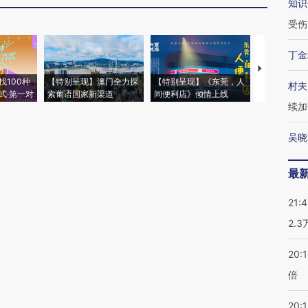
知识
受伤
丁金
【推广】走
找100种
【特别呈现】澳门全力探
【特别呈现】《东莞，人
会，让数智科
村夫
式·第一对
索葡语国家新渠道
间便利店》倾情上线
业
续加
吴晓
最
21:
2.
20:
倍
20:1