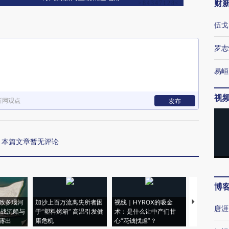
财
伍戈
罗志
易峘
视
新网观点
发布
本篇文章暂无评论
博
致多瑙河
加沙上百万流离失所者困
视线｜HYROX的吸金
马航飞行员
唐涯
二战沉船与
于“塑料烤箱” 高温引发健
术：是什么让中产们甘
粒摇头丸 尿
露出
康危机
心“花钱找虐”？
毒品