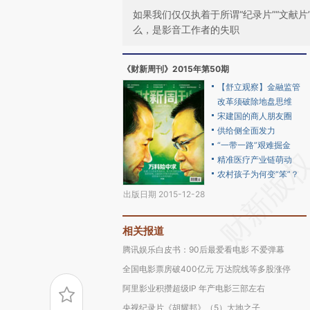
如果我们仅仅执着于所谓“纪录片”“文献
么，是影音工作者的失职
《财新周刊》2015年第50期
【舒立观察】金融监管
改革须破除地盘思维
宋建国的商人朋友圈
供给侧全面发力
“一带一路”艰难掘金
精准医疗产业链萌动
农村孩子为何变“笨”？
出版日期 2015-12-28
相关报道
腾讯娱乐白皮书：90后最爱看电影 不爱弹幕
全国电影票房破400亿元 万达院线等多股涨停
阿里影业积攒超级IP 年产电影三部左右
央视纪录片《胡耀邦》（5）大地之子