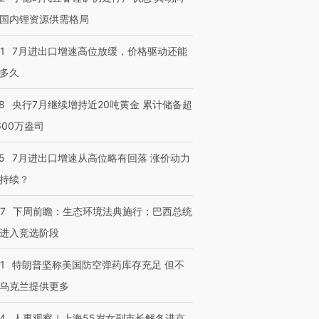
国内锂资源供需格局
1
7月进出口增速高位放缓，价格驱动还能
多久
8
央行7月继续增持近20吨黄金 累计储备超
600万盎司
5
7月进出口增速从高位略有回落 涨价动力
持续？
07
下周前瞻：生态环境法典施行；巴西总统
进入竞选阶段
1
特朗普坚称美国防空弹药库存充足 但不
乌克兰提供更多
24
人事观察｜上海55岁女副市长解冬进京