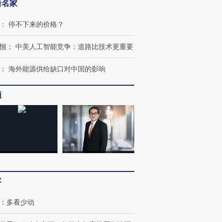
新名家
：
停不下来的价格？
恒
：
中美人工智能竞争：道路比技术更重要
：
海外能源供给缺口对中国的影响
频
客
跨国走私7万
视线｜被称为“蟑螂”的印
视线｜“入侵”还是“人道危
：
多看少动
检体内含3种
度Z世代 用街头抗争将教
机”？难民潮撕裂西班牙
秘鲁纳斯
育部长拱下台
飞地休达
13人遇难