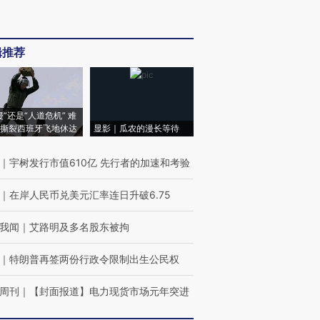
辑推荐
侵”还是“人道危机” 难
撕裂西班牙飞地休达
显影｜瓜农的漫长等待
｜
宇树发行市值610亿 先行者的加速和考验
｜
在岸人民币兑美元汇率连日升破6.75
我闻
｜
艾路明及多名股东被拘
｜
特朗普再签两份行政令限制出生公民权
周刊
｜
【封面报道】电力现货市场元年突进