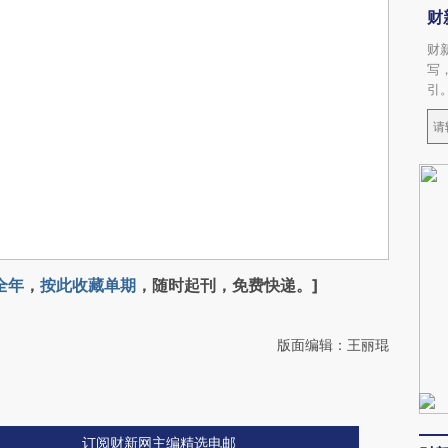
财
财
写
引
全年
，
按此收藏单期
，随时起刊，免费快递。]
版面编辑：王丽琨
订阅财新网主编精选电邮