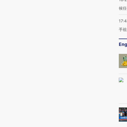
候任
17:
手祖
Eng