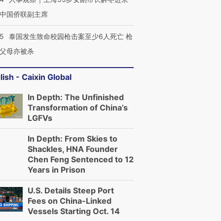
中国侨联副主席
45
泰国发生致命校园枪击案至少6人死亡 枪
父母亦被杀
lish - Caixin Global
In Depth: The Unfinished
Transformation of China’s
LGFVs
In Depth: From Skies to
Shackles, HNA Founder
Chen Feng Sentenced to 12
Years in Prison
U.S. Details Steep Port
Fees on China-Linked
Vessels Starting Oct. 14