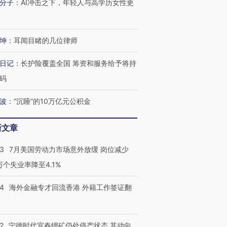
分子
：
AI冲击之下，年轻人与高学历女性更
坤
：
耳闻目睹的几位律师
进第四届链博
【商旅对话】华住集团
技“链”接产
【特别呈现】寻找100种
CFO：不靠规模取胜，华
【特别呈
日记
：
长护险覆盖全国 筹资和服务给予将持
有意思的生活方式·第三对
住三大增长引擎是什么？
有意思的
码
波
：
“沉睡”的10万亿元公积金
新文章
43
7月美国劳动力市场意外放缓 岗位减少
3万个失业率降至4.1%
14
海外金融专才回流香港 外籍工作签证翻
2
宁德时代宜春锂矿仍处停产状态 其动向