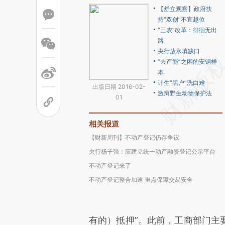
【舒立观察】政府扶
持“双创”不宜越位
“三农”改革：徘徊无出
路
央行放水填缺口
“去产能”之困的安钢样
本
计生“黑户”洗白难
出版日期 2016-02-
激辩野生动物保护法
01
相关报道
【财新周刊】不动产登记仍存争议
央行杨子强：应建立统一动产融资登记公示平台
不动产登记来了
不动产登记整合加速 重点保障交易安全
有的）抵押”。此前，工商部门主