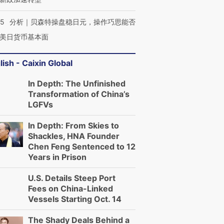
05
分析｜贝森特操盘稳日元，操作巧思能否
美日货币基本面
lish - Caixin Global
In Depth: The Unfinished
Transformation of China’s
LGFVs
In Depth: From Skies to
Shackles, HNA Founder
Chen Feng Sentenced to 12
Years in Prison
U.S. Details Steep Port
Fees on China-Linked
Vessels Starting Oct. 14
The Shady Deals Behind a