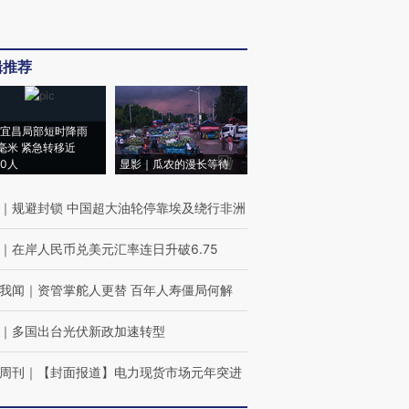
辑推荐
宜昌局部短时降雨
8毫米 紧急转移近
00人
显影｜瓜农的漫长等待
｜
规避封锁 中国超大油轮停靠埃及绕行非洲
｜
在岸人民币兑美元汇率连日升破6.75
我闻
｜
资管掌舵人更替 百年人寿僵局何解
｜
多国出台光伏新政加速转型
周刊
｜
【封面报道】电力现货市场元年突进