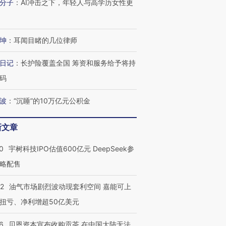
分子
：
AI冲击之下，年轻人与高学历女性更
坤
：
耳闻目睹的几位律师
日记
：
长护险覆盖全国 筹资和服务给予将持
码
OX的吸金
马航飞行员跨国走私7万
视线｜被称为“蟑螂”的印
波
：
“沉睡”的10万亿元公积金
让中产们甘
粒摇头丸 尿检体内含3种
度Z世代 用街头抗争将教
秘鲁纳斯
”？
毒品
育部长拱下台
13人遇难
新文章
0
宇树科技IPO估值600亿元 DeepSeek参
略配售
进第四届链博
【商旅对话】华住集团
技“链”接产
【特别呈现】寻找100种
CFO：不靠规模取胜，华
【特别呈
22
油气市场剧烈波动现套利空间 嘉能可上
有意思的生活方式·第三对
住三大增长引擎是什么？
有意思的
扭亏、净利增超50亿美元
6
贝恩资本宣布收购贡茶 在中国大陆无法