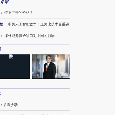
新名家
：
停不下来的价格？
恒
：
中美人工智能竞争：道路比技术更重要
：
海外能源供给缺口对中国的影响
频
客
：
多看少动