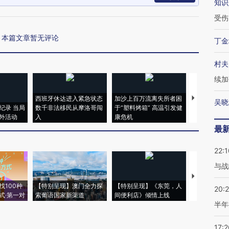
知识
受伤
本篇文章暂无评论
丁金
村夫
续加
西班牙休达进入紧急状态
加沙上百万流离失所者困
视线｜HYR
吴晓
纪录 当局
数千非法移民从摩洛哥闯
于“塑料烤箱” 高温引发健
术：是什么
外活动
入
康危机
心“花钱找虐
最
22:1
与战
【推广】走
找100种
【特别呈现】澳门全力探
【特别呈现】《东莞，人
会，让数智科
20:
式·第一对
索葡语国家新渠道
间便利店》倾情上线
业
半年
17:2