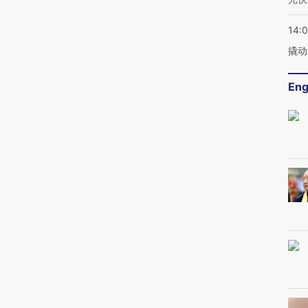
14:
撬动
Eng