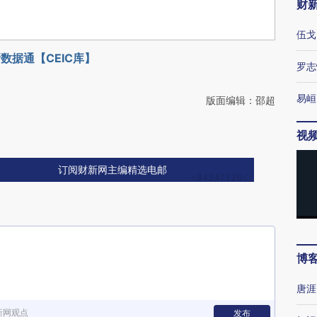
财
伍戈
数据通【CEIC库】
罗志
易峘
版面编辑：邵超
视
订阅财新网主编精选电邮
博
唐涯
新网观点
发布