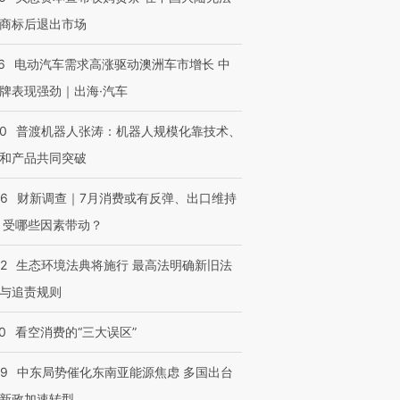
商标后退出市场
6
电动汽车需求高涨驱动澳洲车市增长 中
牌表现强劲｜出海·汽车
00
普渡机器人张涛：机器人规模化靠技术、
和产品共同突破
56
财新调查｜7月消费或有反弹、出口维持
 受哪些因素带动？
42
生态环境法典将施行 最高法明确新旧法
与追责规则
0
看空消费的“三大误区”
59
中东局势催化东南亚能源焦虑 多国出台
新政加速转型