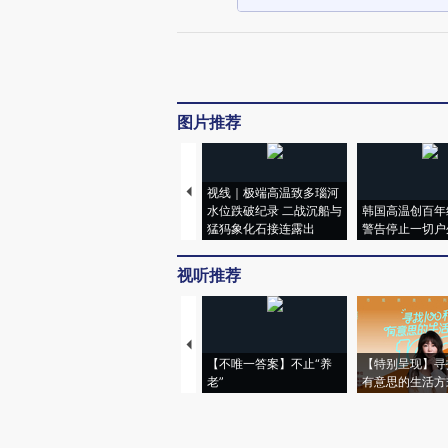
图片推荐
视线｜极端高温致多瑙河
水位跌破纪录 二战沉船与
韩国高温创百年
猛犸象化石接连露出
警告停止一切户
视听推荐
【不唯一答案】不止“养
【特别呈现】寻
老”
有意思的生活方