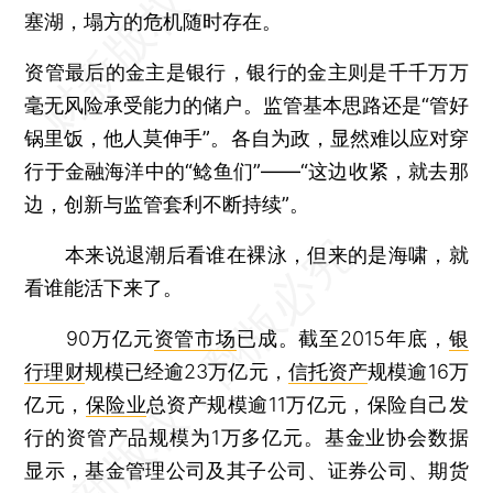
塞湖，塌方的危机随时存在。
资管最后的金主是银行，银行的金主则是千千万万
毫无风险承受能力的储户。监管基本思路还是“管好
锅里饭，他人莫伸手”。各自为政，显然难以应对穿
行于金融海洋中的“鲶鱼们”——“这边收紧，就去那
边，创新与监管套利不断持续”。
本来说退潮后看谁在裸泳，但来的是海啸，就
看谁能活下来了。
90万亿元
资管市场
已成。截至2015年底，
银
行理财
规模已经逾23万亿元，
信托资产
规模逾16万
亿元，
保险业
总资产规模逾11万亿元，保险自己发
行的资管产品规模为1万多亿元。基金业协会数据
显示，基金管理公司及其子公司、证券公司、期货