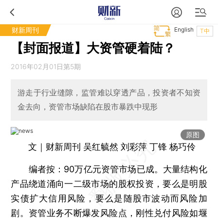
财新周刊
English
T中
【封面报道】大资管硬着陆？
2016年02月01日第5期
游走于行业缝隙，监管难以穿透产品，投资者不知资
金去向，资管市场缺陷在股市暴跌中现形
原图
文｜财新周刊 吴红毓然 刘彩萍 丁锋 杨巧伶
编者按：90万亿元资管市场已成。大量结构化
产品绕道涌向一二级市场的股权投资，要么是明股
实债扩大信用风险，要么是随股市波动而风险加
剧。资管业务不断爆发风险点，刚性兑付风险如堰