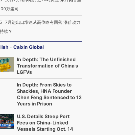
600万盎司
5
7月进出口增速从高位略有回落 涨价动力
持续？
lish - Caixin Global
In Depth: The Unfinished
Transformation of China’s
LGFVs
In Depth: From Skies to
Shackles, HNA Founder
Chen Feng Sentenced to 12
Years in Prison
U.S. Details Steep Port
Fees on China-Linked
Vessels Starting Oct. 14