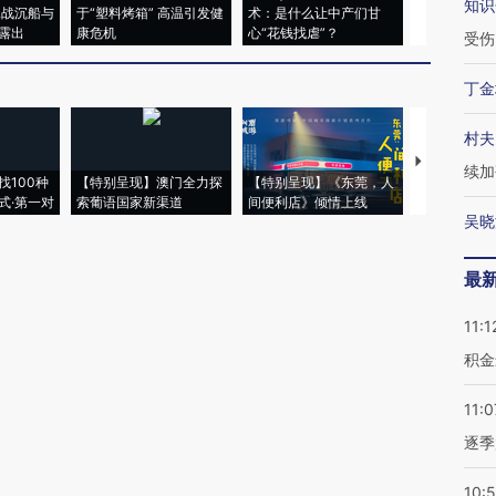
知识
二战沉船与
于“塑料烤箱” 高温引发健
术：是什么让中产们甘
粒摇头丸 尿
露出
康危机
心“花钱找虐”？
毒品
受伤
丁金
村夫
【推广】走
续加
找100种
【特别呈现】澳门全力探
【特别呈现】《东莞，人
会，让数智科
式·第一对
索葡语国家新渠道
间便利店》倾情上线
业
吴晓
最
11:1
积金
11:0
逐季
10: