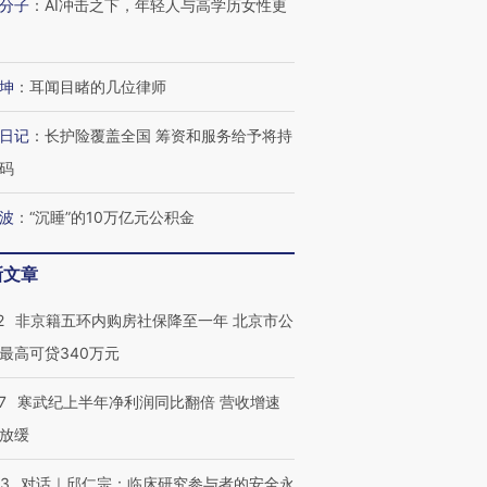
分子
：
AI冲击之下，年轻人与高学历女性更
检体内含3种
度Z世代 用街头抗争将教
机”？难民潮撕裂西班牙
秘鲁纳斯
育部长拱下台
飞地休达
13人遇难
坤
：
耳闻目睹的几位律师
日记
：
长护险覆盖全国 筹资和服务给予将持
进第四届链博
【商旅对话】华住集团
码
技“链”接产
【特别呈现】寻找100种
CFO：不靠规模取胜，华
【特别呈
有意思的生活方式·第三对
住三大增长引擎是什么？
有意思的
波
：
“沉睡”的10万亿元公积金
新文章
2
非京籍五环内购房社保降至一年 北京市公
最高可贷340万元
7
寒武纪上半年净利润同比翻倍 营收增速
放缓
53
对话｜邱仁宗：临床研究参与者的安全永