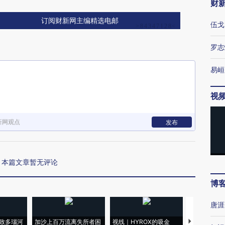
财
订阅财新网主编精选电邮
伍戈
罗志
易峘
视
新网观点
发布
本篇文章暂无评论
博
唐涯
致多瑙河
加沙上百万流离失所者困
视线｜HYROX的吸金
马航飞行员