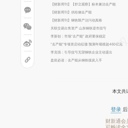
【财新周刊】【舒立观察】标本兼治去产能
【财新周刊】供给侧去产能
【财新周刊】钢铁限产治污动真格
关联交易出售资产 山东钢铁逆市扭亏
李新创：市场“去产能” 政府要保稳定
“去产能”专项资启动征缴 预测年规模超460亿元
李克强：引导扭亏无望钢铁企业主动退出
盘前必读：去产能从钢铁煤炭入手
本文共计
登录
后
财新通会
可畅读全