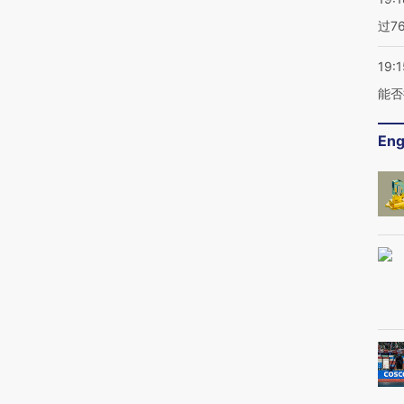
过7
19:1
能否
Eng