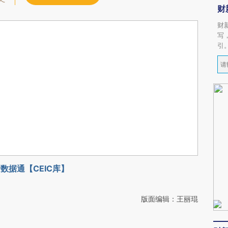
财
财
写
引
数据通【CEIC库】
版面编辑：王丽琨