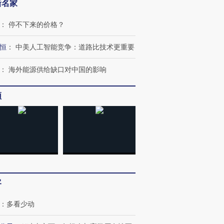
新名家
：
停不下来的价格？
恒
：
中美人工智能竞争：道路比技术更重要
：
海外能源供给缺口对中国的影响
频
客
：
多看少动
跨国走私7万
视线｜被称为“蟑螂”的印
视线｜“入侵”还是“人道危