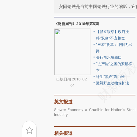
安阳钢铁是当前中国钢铁行业的缩影，它
《财新周刊》2016年第5期
【舒立观察】政府扶
持“双创”不宜越位
“三农”改革：徘徊无出
路
央行放水填缺口
“去产能”之困的安钢样
本
计生“黑户”洗白难
出版日期 2016-02-
激辩野生动物保护法
01
英文报道
Slower Economy a Crucible for Nation's Steel
Industry
相关报道