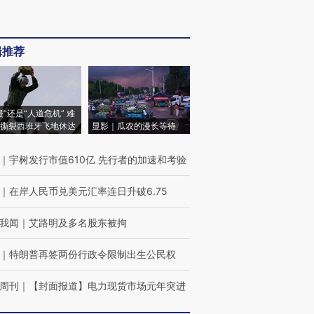
辑推荐
侵”还是“人道危机” 难
撕裂西班牙飞地休达
显影｜瓜农的漫长等待
｜
宇树发行市值610亿 先行者的加速和考验
｜
在岸人民币兑美元汇率连日升破6.75
我闻
｜
艾路明及多名股东被拘
｜
特朗普再签两份行政令限制出生公民权
周刊
｜
【封面报道】电力现货市场元年突进