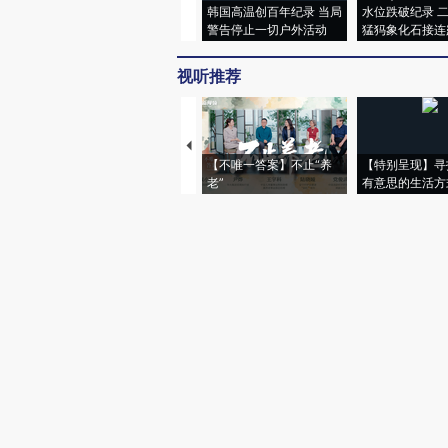
韩国高温创百年纪录 当局
水位跌破纪录 
警告停止一切户外活动
猛犸象化石接连
视听推荐
【不唯一答案】不止“养
【特别呈现】寻
老”
有意思的生活方