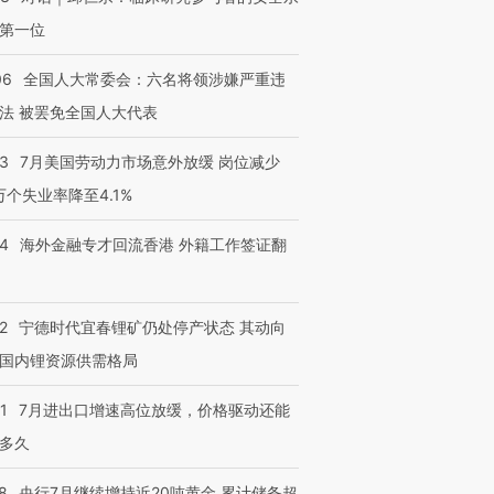
第一位
06
全国人大常委会：六名将领涉嫌严重违
法 被罢免全国人大代表
43
7月美国劳动力市场意外放缓 岗位减少
3万个失业率降至4.1%
14
海外金融专才回流香港 外籍工作签证翻
2
宁德时代宜春锂矿仍处停产状态 其动向
国内锂资源供需格局
1
7月进出口增速高位放缓，价格驱动还能
多久
8
央行7月继续增持近20吨黄金 累计储备超