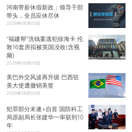
河南带薪休假新政：领导干部
带头，全员应休尽休
2026年08月05日
“福建帮”洗钱案逃犯徐海卡 伦
敦16套房拟被英国没收(含视
频)
2026年08月05日
美巴外交风波再升级 巴西驻
美大使遭撤销美签
2026年08月05日
犯罪部分未遂+自首 国防科工
局原副局长张建华一审获刑10
年