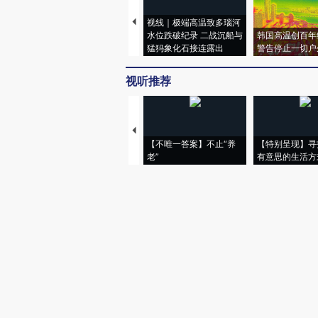
视线｜极端高温致多瑙河
水位跌破纪录 二战沉船与
韩国高温创百年
猛犸象化石接连露出
警告停止一切户
视听推荐
【不唯一答案】不止“养
【特别呈现】寻
老”
有意思的生活方