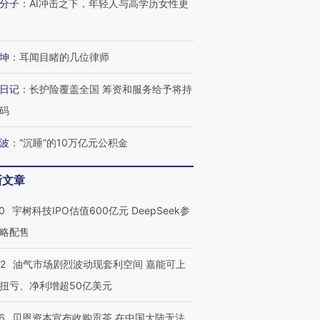
分子
：
AI冲击之下，年轻人与高学历女性更
OX的吸金
马航飞行员跨国走私7万
视线｜被称为“蟑螂”的印
让中产们甘
粒摇头丸 尿检体内含3种
度Z世代 用街头抗争将教
秘鲁纳斯
”？
毒品
育部长拱下台
13人遇难
坤
：
耳闻目睹的几位律师
日记
：
长护险覆盖全国 筹资和服务给予将持
码
进第四届链博
【商旅对话】华住集团
波
：
“沉睡”的10万亿元公积金
技“链”接产
【特别呈现】寻找100种
CFO：不靠规模取胜，华
【特别呈
有意思的生活方式·第三对
住三大增长引擎是什么？
有意思的
新文章
0
宇树科技IPO估值600亿元 DeepSeek参
略配售
22
油气市场剧烈波动现套利空间 嘉能可上
扭亏、净利增超50亿美元
6
贝恩资本宣布收购贡茶 在中国大陆无法