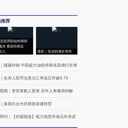
辑推荐
宜昌局部短时降雨
8毫米 紧急转移近
00人
显影｜瓜农的漫长等待
｜
规避封锁 中国超大油轮停靠埃及绕行非洲
｜
在岸人民币兑美元汇率连日升破6.75
我闻
｜
资管掌舵人更替 百年人寿僵局何解
｜
多国出台光伏新政加速转型
周刊
｜
【封面报道】电力现货市场元年突进