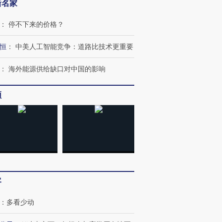
新名家
：
停不下来的价格？
恒
：
中美人工智能竞争：道路比技术更重要
：
海外能源供给缺口对中国的影响
频
客
：
多看少动