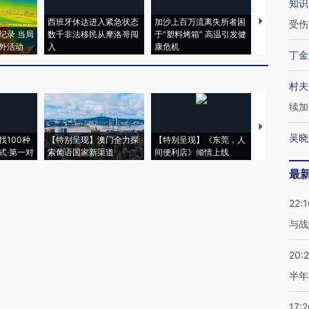
知识
西班牙休达进入紧急状态
加沙上百万流离失所者困
视线｜HYR
受伤
纪录 当局
数千非法移民从摩洛哥闯
于“塑料烤箱” 高温引发健
术：是什么
外活动
入
康危机
心“花钱找虐
丁金
村夫
续加
【推广】走
吴晓
找100种
【特别呈现】澳门全力探
【特别呈现】《东莞，人
会，让数智科
式·第一对
索葡语国家新渠道
间便利店》倾情上线
业
最
22:1
与战
20:
半年
17:2