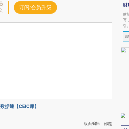
员
财
订阅/会员升级
文
财
写
引
数据通【CEIC库】
版面编辑：邵超