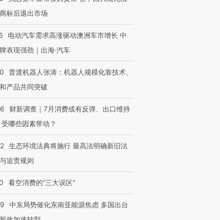
商标后退出市场
6
电动汽车需求高涨驱动澳洲车市增长 中
牌表现强劲｜出海·汽车
00
普渡机器人张涛：机器人规模化靠技术、
和产品共同突破
56
财新调查｜7月消费或有反弹、出口维持
 受哪些因素带动？
42
生态环境法典将施行 最高法明确新旧法
与追责规则
0
看空消费的“三大误区”
59
中东局势催化东南亚能源焦虑 多国出台
新政加速转型