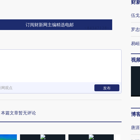
财
伍戈
订阅财新网主编精选电邮
罗志
易峘
视
新网观点
发布
本篇文章暂无评论
博
唐涯