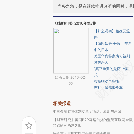
当务之急，是在继续推进改革的同时，尽
《财新周刊》2016年第7期
【舒立观察】粮改无退
路
【编辑絮语·王烁】冻结
中的日本
美国华裔警察为何被判
过失杀人
“真正重要的是商业模
式”
出版日期 2016-02-
投贷联动再权衡
22
吉利：超越廉价车
相关报道
中国金融监管体制变革：痛点、原则与建议
【财智研究】英国P2P网络借贷的监管互联网金融
监管研究系列之四
张承惠：实现互联网金融监管全覆盖