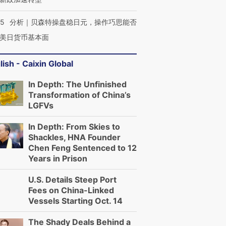
05
分析｜贝森特操盘稳日元，操作巧思能否
美日货币基本面
lish - Caixin Global
In Depth: The Unfinished
Transformation of China’s
LGFVs
In Depth: From Skies to
Shackles, HNA Founder
Chen Feng Sentenced to 12
Years in Prison
U.S. Details Steep Port
Fees on China-Linked
Vessels Starting Oct. 14
The Shady Deals Behind a