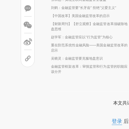
刘鹤：金融监管要“长牙齿” 拒绝“父爱主义”
【中国改革】美国金融监管改革的启示
【财新周刊】【舒立观察】金融监管改革须破除地
盘思维
赵学军：金融监管应以“行为监管”为核心
重在防范系统性金融风险——美国金融监管改革的
启示
吴晓灵：金融监管要克服地盘意识
金融监管框架改革：审慎监管和行为监管的职能应
该分开
本文共计
登录
后