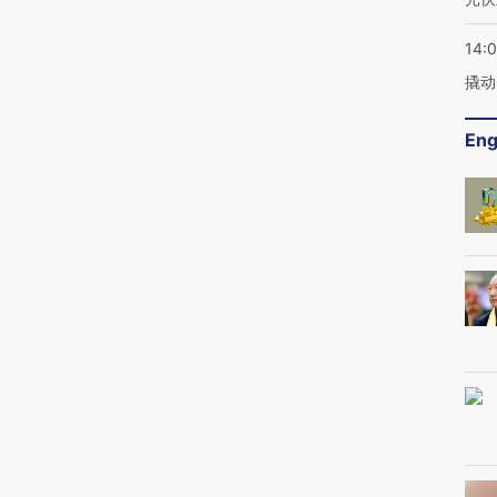
14:
撬动
Eng