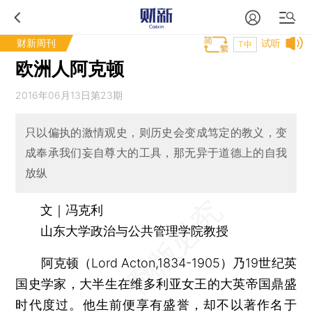
财新周刊
试听
T中
欧洲人阿克顿
2016年06月13日第23期
只以偏执的激情观史，则历史会变成笃定的教义，变
成奉承我们妄自尊大的工具，那无异于道德上的自我
放纵
文｜冯克利
山东大学政治与公共管理学院教授
阿克顿（Lord Acton,1834-1905）乃19世纪英
国史学家，大半生在维多利亚女王的大英帝国鼎盛
时代度过。他生前便享有盛誉，却不以著作名于