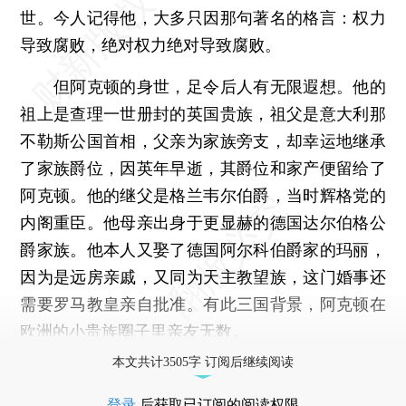
世。今人记得他，大多只因那句著名的格言：权力
导致腐败，绝对权力绝对导致腐败。
但阿克顿的身世，足令后人有无限遐想。他的
祖上是查理一世册封的英国贵族，祖父是意大利那
不勒斯公国首相，父亲为家族旁支，却幸运地继承
了家族爵位，因英年早逝，其爵位和家产便留给了
阿克顿。他的继父是格兰韦尔伯爵，当时辉格党的
内阁重臣。他母亲出身于更显赫的德国达尔伯格公
爵家族。他本人又娶了德国阿尔科伯爵家的玛丽，
因为是远房亲戚，又同为天主教望族，这门婚事还
需要罗马教皇亲自批准。有此三国背景，阿克顿在
欧洲的小贵族圈子里亲友无数。
本文共计3505字 订阅后继续阅读
登录
后获取已订阅的阅读权限