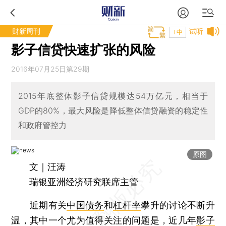
财新周刊
试听
T中
影子信贷快速扩张的风险
2016年07月25日第29期
2015年底整体影子信贷规模达54万亿元，相当于
GDP的80%，最大风险是降低整体信贷融资的稳定性
和政府管控力
原图
文｜汪涛
瑞银亚洲经济研究联席主管
近期有关
中国债务
和
杠杆率
攀升的讨论不断升
温，其中一个尤为值得关注的问题是，近几年
影子