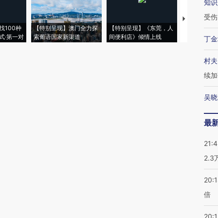
知识
受伤
【推广】走
找100种
【特别呈现】澳门全力探
【特别呈现】《东莞，人
会，让数智科
式·第一对
索葡语国家新渠道
间便利店》倾情上线
业
丁金
村夫
续加
吴晓
最
21:
2.
20:
倍
20:1