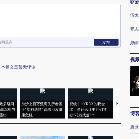
财
伍戈
罗志
新网观点
发布
易峘
视
本篇文章暂无评论
致多瑙河
加沙上百万流离失所者困
视线｜HYROX的吸金
马航飞行员
二战沉船与
于“塑料烤箱” 高温引发健
术：是什么让中产们甘
粒摇头丸 尿
博
露出
康危机
心“花钱找虐”？
毒品
唐涯