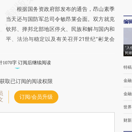
根据国务资政府部发布的通告，昂山素季
当天还与国防军总司令敏昂莱会面。双方就克
编
钦邦、掸邦北部地区停火、民族和解与国内和
平、法治与稳定以及有关召开21世纪“彬龙会
“入
民潮
1070字 订阅后继续阅读
特稿
金融
获取已订阅的阅读权限
员
金融
订阅/会员升级
文
世界
财新