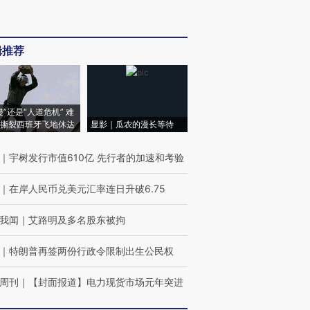
辑推荐
侵”还是“人道危机” 难
撕裂西班牙飞地休达
显影｜瓜农的漫长等待
｜
宇树发行市值610亿 先行者的加速和考验
｜
在岸人民币兑美元汇率连日升破6.75
我闻
｜
艾路明及多名股东被拘
｜
特朗普再签两份行政令限制出生公民权
周刊
｜
【封面报道】电力现货市场元年突进