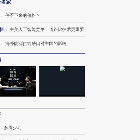
新名家
：
停不下来的价格？
恒
：
中美人工智能竞争：道路比技术更重要
：
海外能源供给缺口对中国的影响
频
跨国走私7万
视线｜被称为“蟑螂”的印
视线｜“入侵”还是“人道危
检体内含3种
度Z世代 用街头抗争将教
机”？难民潮撕裂西班牙
秘鲁纳斯
客
育部长拱下台
飞地休达
13人遇难
：
多看少动