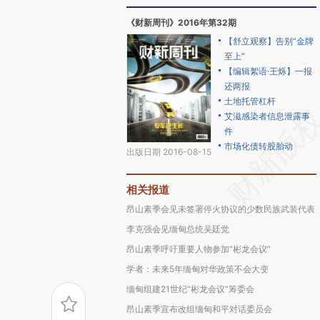
《财新周刊》2016年第32期
【舒立观察】告别“金牌
至上”
【编辑絮语·王烁】一报
还两报
土地托管杠杆
艾滋感染者信息泄露事
件
市场化债转股胎动
出版日期 2016-08-15
相关报道
昂山素季会见未签署停火协议的少数民族武装代表
李克强会见缅甸总统吴廷觉
昂山素季呼吁重要人物参加“彬龙会议”
学者：未来5年缅甸对华政策不会大变
缅甸组建21世纪“彬龙会议”筹委会
昂山素季宣布改组缅甸和平对话委员会