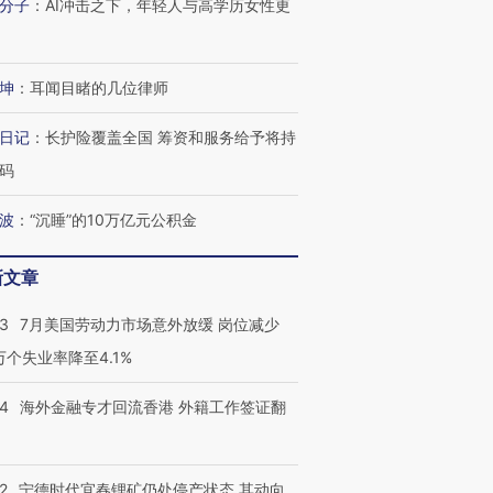
分子
：
AI冲击之下，年轻人与高学历女性更
进第四届链博
【商旅对话】华住集团
技“链”接产
【特别呈现】寻找100种
CFO：不靠规模取胜，华
【特别呈
有意思的生活方式·第三对
住三大增长引擎是什么？
有意思的
坤
：
耳闻目睹的几位律师
日记
：
长护险覆盖全国 筹资和服务给予将持
码
波
：
“沉睡”的10万亿元公积金
新文章
43
7月美国劳动力市场意外放缓 岗位减少
3万个失业率降至4.1%
14
海外金融专才回流香港 外籍工作签证翻
2
宁德时代宜春锂矿仍处停产状态 其动向