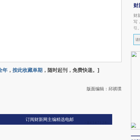
财
财
写
引
全年
，
按此收藏单期
，随时起刊，免费快递。]
版面编辑：邱祺璞
订阅财新网主编精选电邮