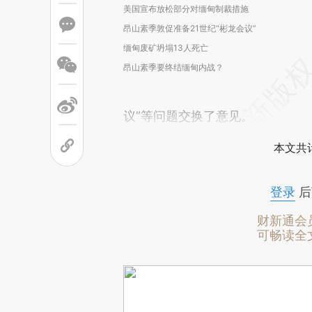
美国宣布放松部分对缅甸制裁措施
昂山素季敦促准备21世纪“彬龙会议”
缅甸废矿坍塌13人死亡
昂山素季要终结缅甸内战？
议”等问题交换了意见。
本文共计
登录
后
财新通会
可畅读全