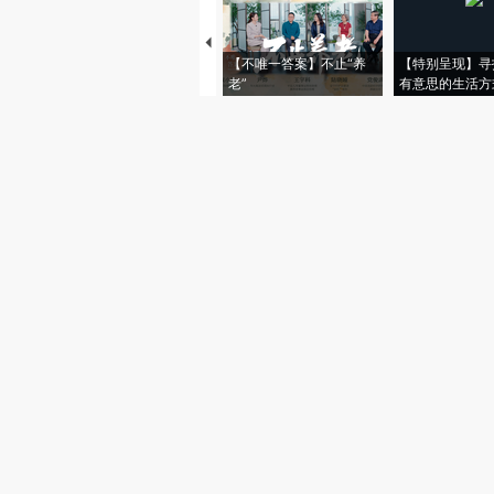
【不唯一答案】不止“养
【特别呈现】寻
老”
有意思的生活方