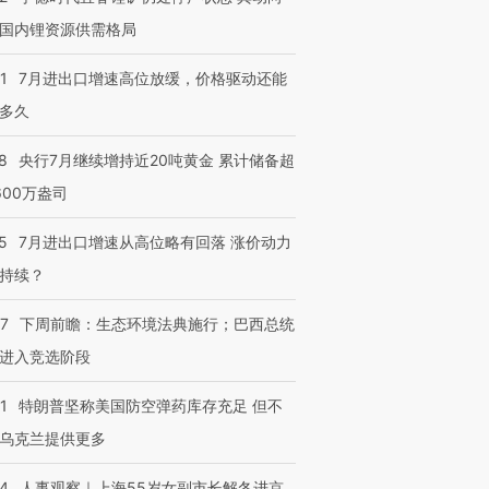
国内锂资源供需格局
1
7月进出口增速高位放缓，价格驱动还能
多久
8
央行7月继续增持近20吨黄金 累计储备超
600万盎司
5
7月进出口增速从高位略有回落 涨价动力
持续？
07
下周前瞻：生态环境法典施行；巴西总统
进入竞选阶段
1
特朗普坚称美国防空弹药库存充足 但不
乌克兰提供更多
24
人事观察｜上海55岁女副市长解冬进京