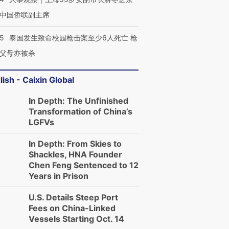
中国侨联副主席
45
泰国发生致命校园枪击案至少6人死亡 枪
父母亦被杀
lish - Caixin Global
In Depth: The Unfinished
Transformation of China’s
LGFVs
In Depth: From Skies to
Shackles, HNA Founder
Chen Feng Sentenced to 12
Years in Prison
U.S. Details Steep Port
Fees on China-Linked
Vessels Starting Oct. 14