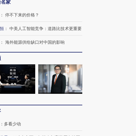
新名家
：
停不下来的价格？
恒
：
中美人工智能竞争：道路比技术更重要
：
海外能源供给缺口对中国的影响
频
客
：
多看少动