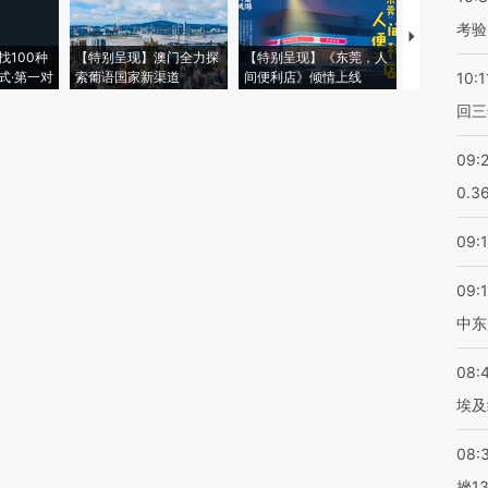
考验
【推广】走
找100种
【特别呈现】澳门全力探
【特别呈现】《东莞，人
会，让数智科
式·第一对
索葡语国家新渠道
间便利店》倾情上线
业
10:1
回三
09:
0.3
09:
09:
中东
08:
埃及
08:
挫1