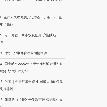
进第四届链博
【商旅对话】华住集团
技“链”接产
【特别呈现】寻找100种
CFO：不靠规模取胜，华
【特别呈
1
在岸人民币兑美元汇率连日升破6.75 重
有意思的生活方式·第三对
住三大增长引擎是什么？
有意思的
年半高位
29
今日开盘：两市双双低开 沪指跌幅
6%
13
“竹知了”事件背后的舆情根源
10
国泰航空2026年上半年净利润大增71%
局势成业绩“双刃剑”
45
独家｜规避红海封锁 中国超大油轮停靠
绕行非洲
36
港险收益征税冲击伦敦市场 保诚盘中重
3%