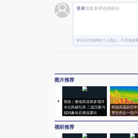
登录
后发表评论得积分
评论仅代表网友个人观点，不代表财
图片推荐
视线｜极端高温致多瑙河
水位跌破纪录 二战沉船与
韩国高温创百年
猛犸象化石接连露出
警告停止一切户
视听推荐