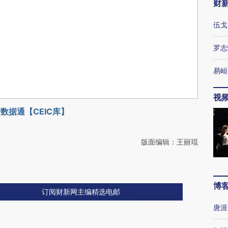
财
伍戈
罗志
易峘
视
数据通【CEIC库】
版面编辑：王丽琨
博
订阅财新网主编精选电邮
唐涯