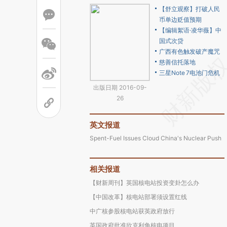
【舒立观察】打破人民
币单边贬值预期
【编辑絮语·凌华薇】中
国式次贷
广西有色触发破产魔咒
慈善信托落地
三星Note 7电池门危机
出版日期 2016-09-
26
英文报道
Spent-Fuel Issues Cloud China's Nuclear Push
相关报道
【财新周刊】英国核电站投资变卦怎么办
【中国改革】核电站部署须设置红线
中广核参股核电站获英政府放行
英国政府批准欣克利角核电项目