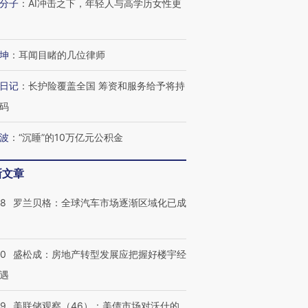
分子
：
AI冲击之下，年轻人与高学历女性更
坤
：
耳闻目睹的几位律师
日记
：
长护险覆盖全国 筹资和服务给予将持
码
波
：
“沉睡”的10万亿元公积金
新文章
58
罗兰贝格：全球汽车市场逐渐区域化已成
跨国走私7万
视线｜HY
检体内含3种
泽连斯基密集出访美英 索
秘鲁纳斯卡观光飞机坠毁
术：是什
要防空导弹“救急”
13人遇难
心“花钱找
50
盛松成：房地产转型发展应把握好楼宇经
遇
39
美联储观察（46）：美债市场对沃什的