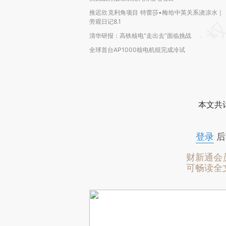
推迟欣克利角项目 特蕾莎•梅给中英关系浇凉水｜
旁观日记8.1
清华研报：高铁核电“走出去”面临挑战
全球首台AP1000核电机组完成冷试
本文共计
登录
后
财新通会
可畅读全