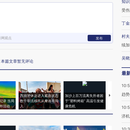
知识
受伤
丁金
村夫
新网观点
发布
续加
吴晓
本篇文章暂无评论
最
10:
趋势
西班牙休达进入紧急状态
加沙上百万流离失所者困
马航飞行员
纪录 当局
数千非法移民从摩洛哥闯
于“塑料烤箱” 高温引发健
粒摇头丸 尿
外活动
入
康危机
毒品
10:
济机
10: