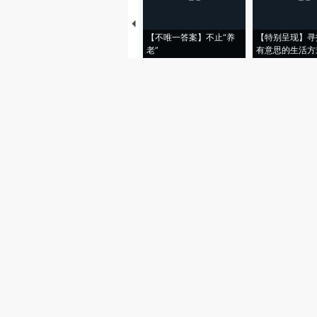
【不唯一答案】不止“养
【特别呈现】寻
老”
有意思的生活方