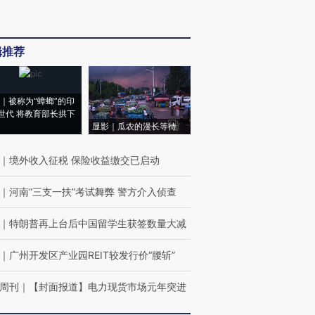
辑推荐
｜被称为“蟑螂”的印
世代 将教育部长拱下
显影｜瓜农的漫长等待
｜
境外收入征税 保险收益缴交已启动
｜
河南“三支一扶”考试舞弊 警方介入侦查
｜
特朗普再上台后中国留学生获签数量大减
｜
广州开发区产业园REIT较发行价“腰斩”
周刊
｜
【封面报道】电力现货市场元年突进