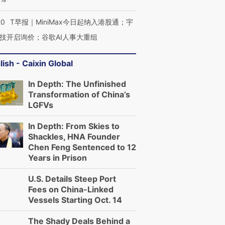
20
T早报｜MiniMax今日起纳入港股通；宇
技开启询价；谷歌AI人事大重组
lish - Caixin Global
In Depth: The Unfinished
Transformation of China’s
LGFVs
In Depth: From Skies to
Shackles, HNA Founder
Chen Feng Sentenced to 12
Years in Prison
U.S. Details Steep Port
Fees on China-Linked
Vessels Starting Oct. 14
The Shady Deals Behind a