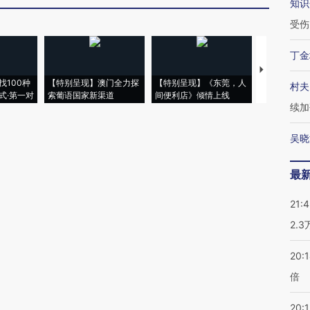
知识
受伤
丁金
【推广】走
找100种
【特别呈现】澳门全力探
【特别呈现】《东莞，人
会，让数智科
村夫
式·第一对
索葡语国家新渠道
间便利店》倾情上线
业
续加
吴晓
最
21:
2.
20:
倍
20:1