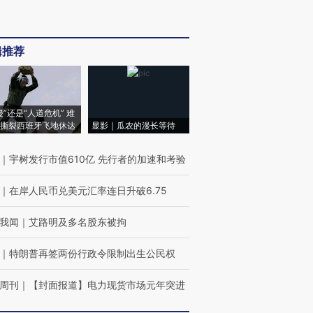
辑推荐
侵”还是“人道危机” 难
撕裂西班牙飞地休达
显影｜瓜农的漫长等待
｜
宇树发行市值610亿 先行者的加速和考验
｜
在岸人民币兑美元汇率连日升破6.75
我闻
｜
艾路明及多名股东被拘
｜
特朗普再签两份行政令限制出生公民权
周刊
｜
【封面报道】电力现货市场元年突进