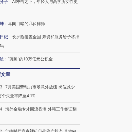
分子
：
AI冲击之下，年轻人与高学历女性更
坤
：
耳闻目睹的几位律师
进第四届链博
【商旅对话】华住集团
技“链”接产
【特别呈现】寻找100种
CFO：不靠规模取胜，华
【特别呈
日记
：
长护险覆盖全国 筹资和服务给予将持
有意思的生活方式·第三对
住三大增长引擎是什么？
有意思的
码
波
：
“沉睡”的10万亿元公积金
新文章
43
7月美国劳动力市场意外放缓 岗位减少
3万个失业率降至4.1%
14
海外金融专才回流香港 外籍工作签证翻
2
宁德时代宜春锂矿仍处停产状态 其动向