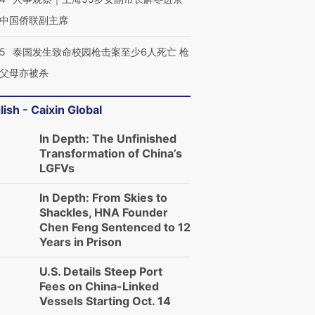
中国侨联副主席
45
泰国发生致命校园枪击案至少6人死亡 枪
父母亦被杀
lish - Caixin Global
In Depth: The Unfinished
Transformation of China’s
LGFVs
In Depth: From Skies to
Shackles, HNA Founder
Chen Feng Sentenced to 12
Years in Prison
U.S. Details Steep Port
Fees on China-Linked
Vessels Starting Oct. 14