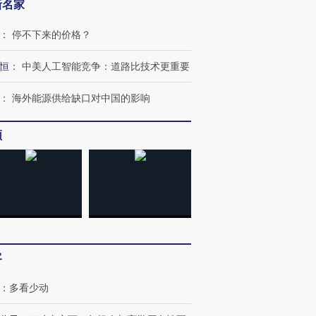
新名家
：
停不下来的价格？
恒
：
中美人工智能竞争：道路比技术更重要
：
海外能源供给缺口对中国的影响
频
客
跨国走私7万
视线｜被称为“蟑螂”的印
视线｜“入侵”还是“人道危
：
多看少动
检体内含3种
度Z世代 用街头抗争将教
机”？难民潮撕裂西班牙
秘鲁纳斯
育部长拱下台
飞地休达
13人遇难