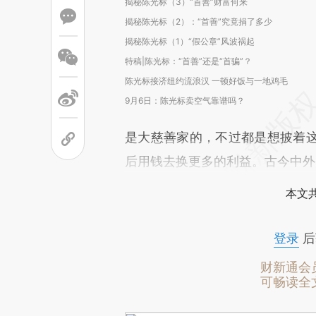
揭秘陈光标（3）“首善”财富何来
揭秘陈光标（2）：“首善”究竟捐了多少
揭秘陈光标（1）“假公章”风波祸起
特稿|陈光标：“首善”还是“首骗”？
陈光标接济纽约流浪汉 一顿好饭与一地鸡毛
9月6日：陈光标卖空气靠谱吗？
是大慈善家的，不过都是想披着
后用钱去换更多的利益。古今中外
本文
登录
后
财新通会
可畅读全