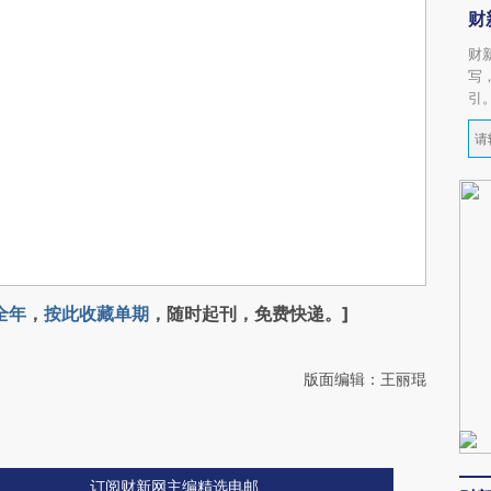
财
财
写
引
全年
，
按此收藏单期
，随时起刊，免费快递。]
版面编辑：王丽琨
订阅财新网主编精选电邮