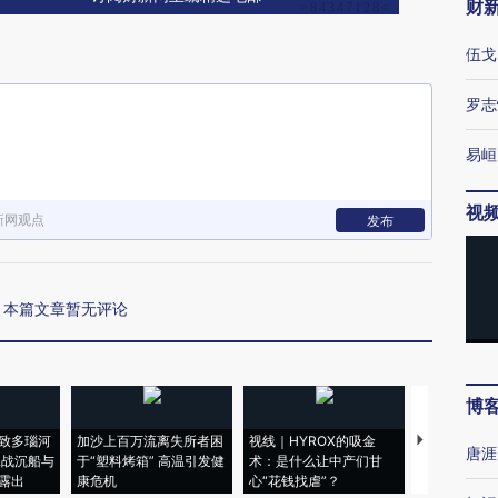
财
伍戈
罗志
易峘
视
新网观点
发布
本篇文章暂无评论
博
致多瑙河
加沙上百万流离失所者困
视线｜HYROX的吸金
马航飞行员
唐涯
二战沉船与
于“塑料烤箱” 高温引发健
术：是什么让中产们甘
粒摇头丸 尿
露出
康危机
心“花钱找虐”？
毒品