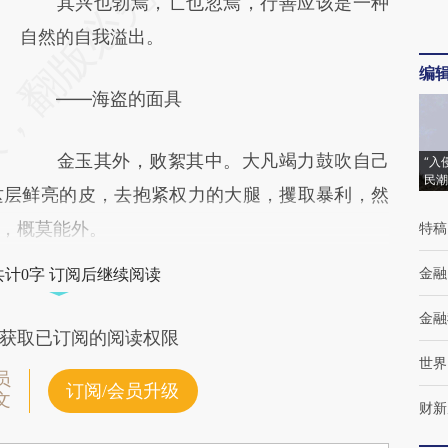
其兴也勃焉，亡也忽焉，行善应该是一种
自然的自我溢出。
编
——海盗的面具
金玉其外，败絮其中。大凡竭力鼓吹自己
“入
民潮
这层鲜亮的皮，去抱紧权力的大腿，攫取暴利，然
，概莫能外。
特稿
金融
共计0字 订阅后继续阅读
金融
获取已订阅的阅读权限
世界
员
订阅/会员升级
文
财新