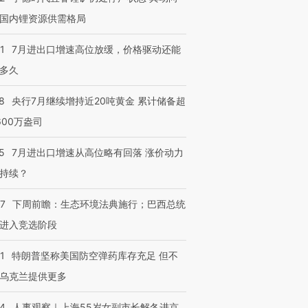
国内锂资源供需格局
1
7月进出口增速高位放缓，价格驱动还能
多久
8
央行7月继续增持近20吨黄金 累计储备超
600万盎司
5
7月进出口增速从高位略有回落 涨价动力
持续？
07
下周前瞻：生态环境法典施行；巴西总统
进入竞选阶段
1
特朗普坚称美国防空弹药库存充足 但不
乌克兰提供更多
24
人事观察｜上海55岁女副市长解冬进京