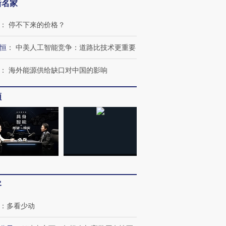
新名家
：
停不下来的价格？
恒
：
中美人工智能竞争：道路比技术更重要
：
海外能源供给缺口对中国的影响
频
跨国走私7万
视线｜被称为“蟑螂”的印
视线｜“入侵”还是“人道危
检体内含3种
度Z世代 用街头抗争将教
机”？难民潮撕裂西班牙
秘鲁纳斯
育部长拱下台
飞地休达
13人遇难
客
进第四届链博
【商旅对话】华住集团
：
多看少动
技“链”接产
【特别呈现】寻找100种
CFO：不靠规模取胜，华
【特别呈
有意思的生活方式·第三对
住三大增长引擎是什么？
有意思的