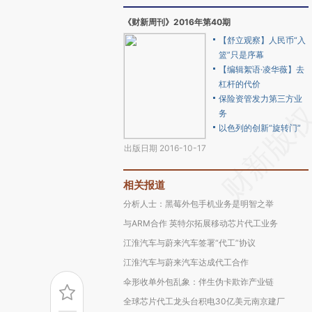
《财新周刊》2016年第40期
【舒立观察】人民币“入
篮”只是序幕
【编辑絮语·凌华薇】去
杠杆的代价
保险资管发力第三方业
务
以色列的创新“旋转门”
出版日期 2016-10-17
相关报道
分析人士：黑莓外包手机业务是明智之举
与ARM合作 英特尔拓展移动芯片代工业务
江淮汽车与蔚来汽车签署“代工”协议
江淮汽车与蔚来汽车达成代工合作
伞形收单外包乱象：伴生伪卡欺诈产业链
全球芯片代工龙头台积电30亿美元南京建厂