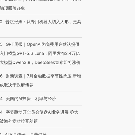
触顶回落迹象
00
普渡张涛：从专用机器人切入人形，更具
55
GPT周报｜OpenAI为免费用户默认提供
入门模型GPT-5.6 Luna；阿里发布2.4万亿
大模型Qwen3.8；DeepSeek宣布即将涨价
46
财新调查｜7月金融数据季节性承压 新增
或取决于政府债券
44
美国的AI投资、利率与经济
44
字节跳动开全员会复盘AI业务进展 称大
被海外竞对拉开差距
1
AI不是镜子，是蒸馏器