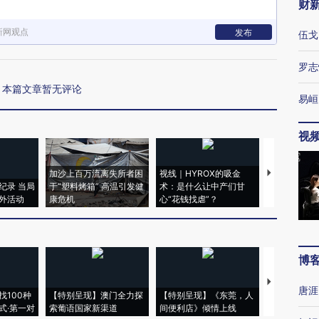
财
新网观点
发布
伍戈
罗志
本篇文章暂无评论
易峘
视
加沙上百万流离失所者困
视线｜HYROX的吸金
马航飞行员
纪录 当局
于“塑料烤箱” 高温引发健
术：是什么让中产们甘
粒摇头丸 尿
外活动
康危机
心“花钱找虐”？
毒品
博
【推广】走
唐涯
找100种
【特别呈现】澳门全力探
【特别呈现】《东莞，人
会，让数智科
式·第一对
索葡语国家新渠道
间便利店》倾情上线
业