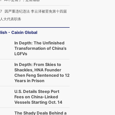
07
因严重违纪违法 李云泽被罢免第十四届
人大代表职务
lish - Caixin Global
In Depth: The Unfinished
Transformation of China’s
LGFVs
In Depth: From Skies to
Shackles, HNA Founder
Chen Feng Sentenced to 12
Years in Prison
U.S. Details Steep Port
Fees on China-Linked
Vessels Starting Oct. 14
The Shady Deals Behind a