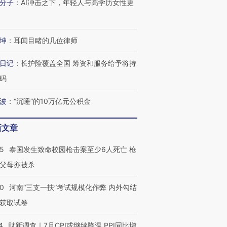
分子
：
AI冲击之下，年轻人与高学历女性更
坤
：
耳闻目睹的几位律师
日记
：
长护险覆盖全国 筹资和服务给予将持
码
波
：
“沉睡”的10万亿元公积金
新文章
45
泰国发生致命校园枪击案至少6人死亡 枪
父母亦被杀
40
河南“三支一扶”考试规模化作弊 内外勾结
获取试卷
4
财新调查｜7月CPI或继续降温 PPI同比增