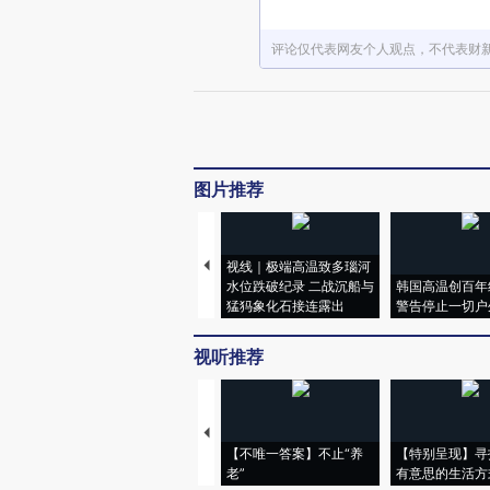
评论仅代表网友个人观点，不代表财
图片推荐
视线｜极端高温致多瑙河
水位跌破纪录 二战沉船与
韩国高温创百年
猛犸象化石接连露出
警告停止一切户
视听推荐
【不唯一答案】不止“养
【特别呈现】寻
老”
有意思的生活方