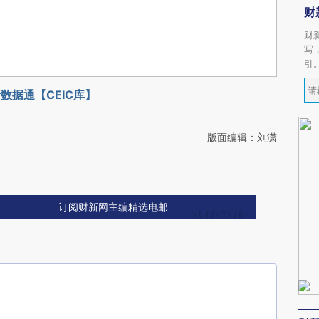
财
财
写
引
数据通【CEIC库】
版面编辑：刘潇
订阅财新网主编精选电邮