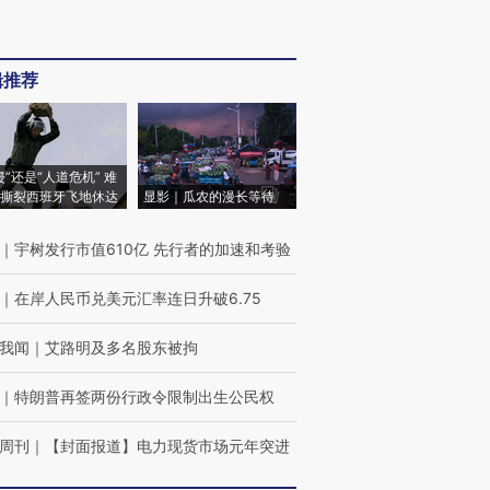
辑推荐
侵”还是“人道危机” 难
撕裂西班牙飞地休达
显影｜瓜农的漫长等待
｜
宇树发行市值610亿 先行者的加速和考验
｜
在岸人民币兑美元汇率连日升破6.75
我闻
｜
艾路明及多名股东被拘
｜
特朗普再签两份行政令限制出生公民权
周刊
｜
【封面报道】电力现货市场元年突进