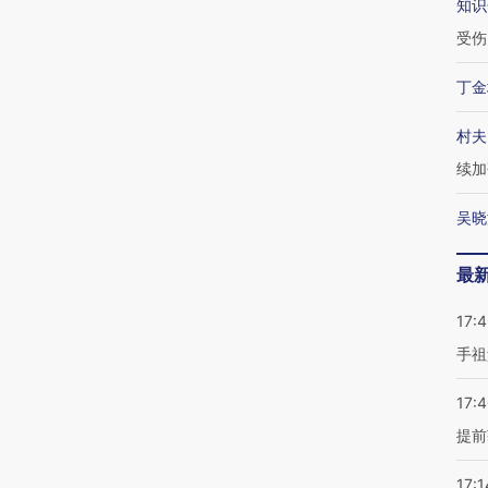
知识
受伤
丁金
村夫
续加
吴晓
最
17:
手祖
17:
提前
17:1